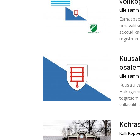
voliko
Ülle Tamm
Esmaspäeva
omavalitsu
seotud ka
registreeri
Kuusa
osale
Ülle Tamm
Kuusalu v
Elukogemu
tegutsemi
vallavalitsu
Kehras
Külli Kopp