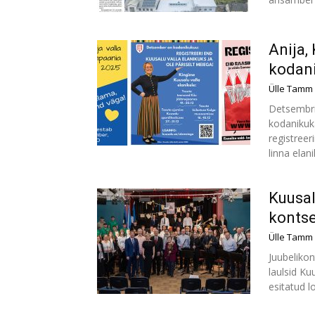
Anija,
kodan
Ülle Tamm
Detsembris
kodanikuk
registreer
linna elani
Kuusal
kontse
Ülle Tamm
Juubelikon
laulsid Ku
esitatud l