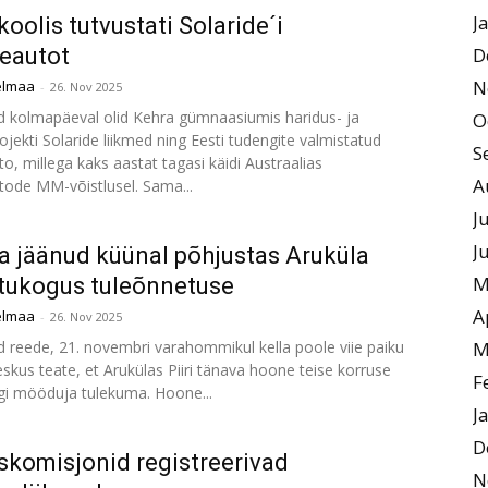
J
koolis tutvustati Solaride´i
eautot
D
N
elmaa
-
26. Nov 2025
kolmapäeval olid Kehra gümnaasiumis haridus- ja
O
jekti Solaride liikmed ning Eesti tudengite valmistatud
S
o, millega kaks aastat tagasi käidi Austraalias
A
tode MM-võistlusel. Sama...
J
J
 jäänud küünal põhjustas Aruküla
M
tukogus tuleõnnetuse
A
elmaa
-
26. Nov 2025
reede, 21. novembri varahommikul kella poole viie paiku
M
eskus teate, et Arukülas Piiri tänava hoone teise korruse
F
gi mööduja tulekuma. Hoone...
J
D
skomisjonid registreerivad
N