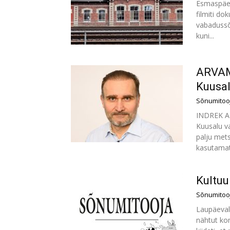
Esmaspäev
filmiti do
vabadussõ
kuni...
ARVAM
Kuusal
Sõnumitoo
INDREK AD
Kuusalu va
palju mets
kasutamata
Kultuu
Sõnumitoo
Laupäeval
nähtut ko