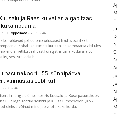
A
M
 Kuusalu ja Raasiku vallas algab taas
F
ikukampaania
J
Külli Koppelmaa
,
-
26. Nov 2025
D
 korraldavad paljud omavalitsused traditsiooniliselt
N
ampaania. Kohalikke inimesi kutsutakse kampaania abil üles
ima end ametlikult rahvastikuregistris oma koduvalla või
O
kuks, sest siis laekub...
S
A
u pasunakoori 155. sünnipäeva
J
rt vaimustas publikut
J
-
26. Nov 2025
M
tserdil mängisid ühisorkestris Kuusalu ja Kose pasunakoor,
A
usalu vallaga seotud solistid ja Kuusalu meeskoor. „Kõik
M
ood oleksid võinud minu jaoks olla kaks korda...
F