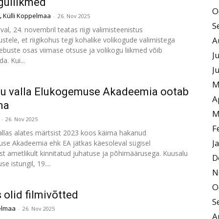
guliikmed
O
Külli Koppelmaa
,
-
26. Nov 2025
S
l, 24. novembril teatas riigi valimisteenistus
A
stele, et riigikohus tegi kohalike volikogude valimistega
ebuste osas viimase otsuse ja volikogu liikmed võib
J
da. Kui...
J
M
lu valla Elukogemuse Akadeemia ootab
A
ma
M
-
26. Nov 2025
F
allas alates märtsist 2023 koos käima hakanud
J
se Akadeemia ehk EA jätkas käesoleval sügisel
st ametlikult kinnitatud juhatuse ja põhimäärusega. Kuusalu
D
se istungil, 19....
N
O
 olid filmivõtted
S
elmaa
-
26. Nov 2025
A