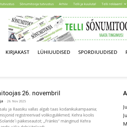
tutvustus
Sõnumitooja tutvustus
Arhiiv
Telli ja kuuluta!
Telli reklaam!
KIRJAKAST
LÜHIUUDISED
SPORDIUUDISED
toojas 26. novembril
A
ja
-
26. Nov 2025
J
salu ja Raasiku vallas algab taas kodanikukampaania;
J
isjonid registreerivad volikoguliikmed; Kehra koolis
 Solaride´i päikeseautot; „Fränkis“ mänginud Kehra
M
ndis välja debüütplaadi; ...