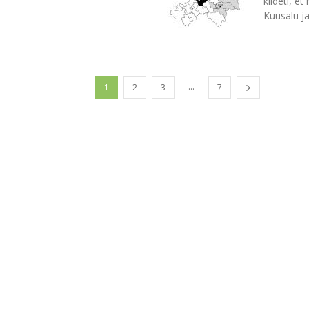
kiideti, e
Kuusalu ja
...
1
2
3
7