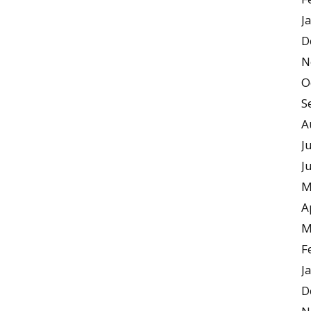
J
D
N
O
S
A
J
J
M
A
M
F
J
D