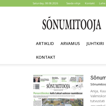
Saturday, 08.08.2026
Saada vihje
Kontakt
Lehe 
Sõnumitooja
ARTIKLID
ARVAMUS
JUHTKIRI
KONTAKT
Sõnumi
Sõnumitoo
Anija, Kuu
Valimiskom
tutvustati
ansambel a