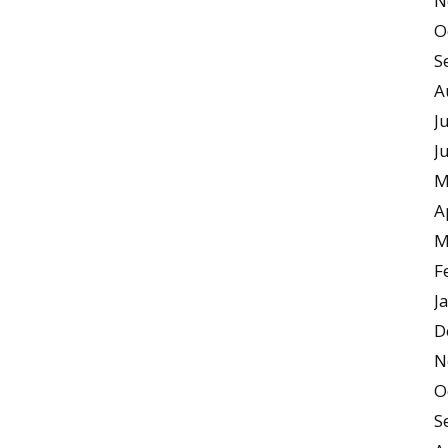
N
O
S
A
J
J
M
A
M
F
J
D
N
O
S