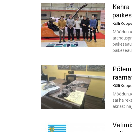
Kehra 
päikes
Külli Kopp
Möödunud 
arenduspro
päikeseaut
päikeseau
Põlema
raama
Külli Kopp
Möödunud 
sai häirek
aknast nä
Valimi