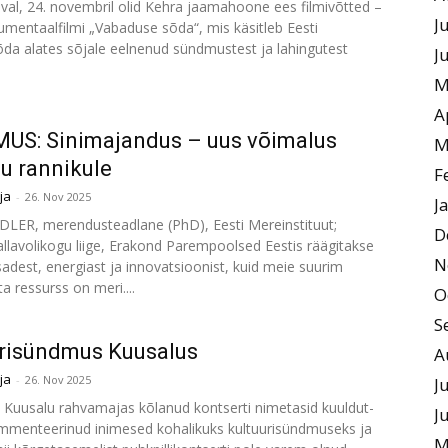
al, 24. novembril olid Kehra jaamahoone ees filmivõtted –
J
kumentaalfilmi „Vabaduse sõda“, mis käsitleb Eesti
da alates sõjale eelnenud sündmustest ja lahingutest
J
M
A
US: Sinimajandus – uus võimalus
M
u rannikule
F
ja
-
26. Nov 2025
J
LER, merendusteadlane (PhD), Eesti Mereinstituut;
D
llavolikogu liige, Erakond Parempoolsed Eestis räägitakse
N
adest, energiast ja innovatsioonist, kuid meie suurim
 ressurss on meri....
O
S
risündmus Kuusalus
A
ja
-
26. Nov 2025
J
 Kuusalu rahvamajas kõlanud kontserti nimetasid kuuldut-
J
mmenteerinud inimesed kohalikuks kultuurisündmuseks ja
M