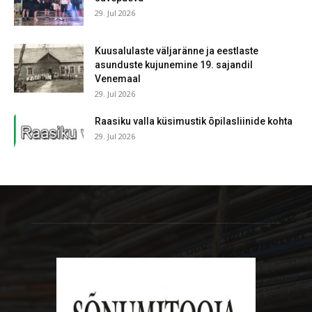
29. Jul 2026
Kuusalulaste väljaränne ja eestlaste
asunduste kujunemine 19. sajandil
Venemaal
29. Jul 2026
Raasiku valla küsimustik õpilasliinide kohta
29. Jul 2026