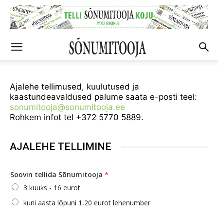
Ajalehe tellimused, kuulutused ja
kaastundeavaldused palume saata e-posti teel:
sonumitooja@sonumitooja.ee
Rohkem infot tel +372 5770 5889.
AJALEHE TELLIMINE
Soovin tellida Sõnumitooja
*
3 kuuks - 16 eurot
kuni aasta lõpuni 1,20 eurot lehenumber