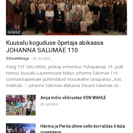
Artiklid
Kuusalu koguduse õpetaja abikaasa
JOHANNA SALUMÄE 110
Sõnumitooja
-
29. Jul 2026
Poeg TIIT SALUMÄE, piiskop emeeritus Pühapäeval, 19. juulil
toimus Kuusalu Laurentsiuse kirikus Johanna Salumäe 110.
sünniaastapäevale pühendatud muusikaline tänupalvus „Kas
mäletad…“. Johanna Salumäe abikaasa Eduard Salumäe oli...
Anija mõis võõrustas VON WAHLE
29. Jul 2026
Härma ja Perila ühine selts korraldas 6 küla
suvepäeva