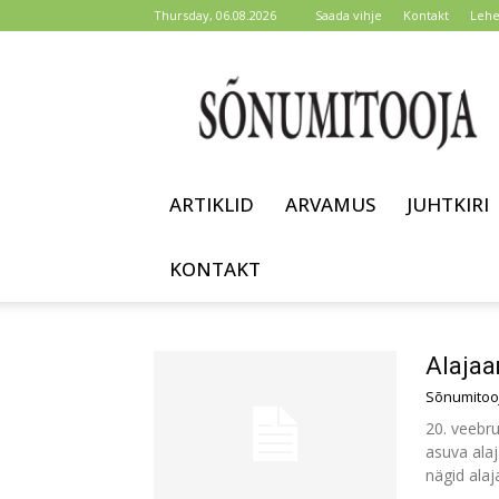
Thursday, 06.08.2026
Saada vihje
Kontakt
Lehe
Sõnumitooja
ARTIKLID
ARVAMUS
JUHTKIRI
KONTAKT
Alajaa
Sõnumitoo
20. veebru
asuva ala
nägid alaj