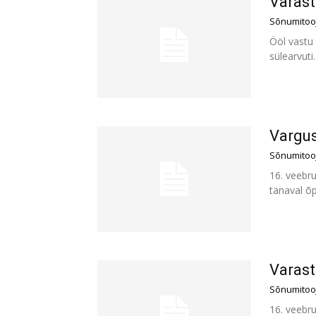
Varast
Sõnumitoo
Ööl vastu 
sülearvuti
Vargus
Sõnumitoo
16. veebru
tänaval õ
Varast
Sõnumitoo
16. veebru