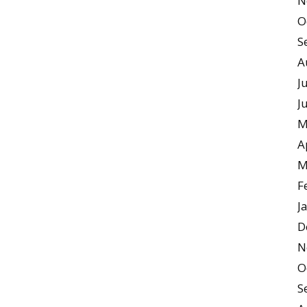
N
O
S
A
J
J
M
A
M
F
J
D
N
O
S