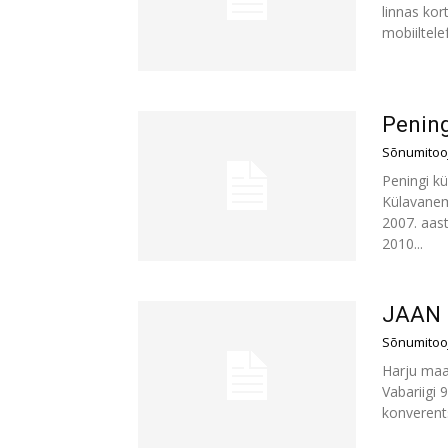
linnas kor
mobiiltele
Pening
Sõnumitoo
Peningi k
Külavanem
2007. aas
2010...
JAAN 
Sõnumitoo
Harju maav
Vabariigi 
konverents