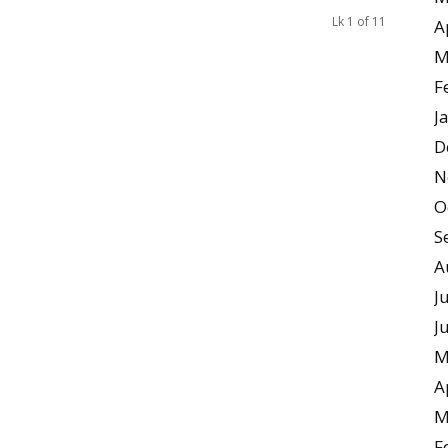
Lk 1 of 11
A
M
F
J
D
N
O
S
A
J
J
M
A
M
F