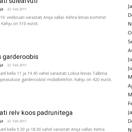
ati sülearvuti
J
ja
-
22. Feb 2011
D
19. veebruari varastati Anija vallas Kehra linnas korterist
N
. Kahju on 510 eurot.
O
S
A
 garderoobis
J
ja
-
22. Feb 2011
J
aril kella 11 ja 19.45 vahel varastati Loksa linnas Tallinna
M
ppeasutuse garderoobist mobiiltelefon. Kahju on 420 eurot.
A
M
F
J
ati relv koos padrunitega
D
ja
-
22. Feb 2011
aril kella 9.30 ja 18.30 vahel varastati Anija vallas Kehra
N