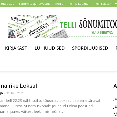
 tutvustus
Sõnumitooja tutvustus
Arhiiv
Telli ja kuuluta!
Telli reklaam!
KIRJAKAST
LÜHIUUDISED
SPORDIUUDISED
ma rike Loksal
A
ja
-
22. Feb 2011
J
aril kell 22.23 nähti suitsu tõusmas Loksal, Lasteaia tänaval
J
jaama juurest. Sündmuskohale jõudnud Loksa päästjad
aama juures väikest leeki, mis mõne...
M