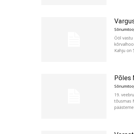
Vargu
Sõnumitoo
Ööl vastu 
kõrvalhoon
Kahju on 
Põles 
Sõnumitoo
19. veebru
tõusmas Mu
päästemee