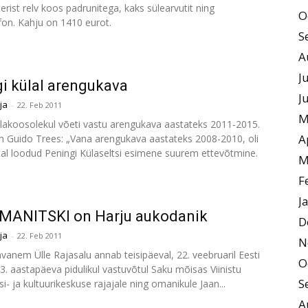
terist relv koos padrunitega, kaks sülearvutit ning
O
fon. Kahju on 1410 eurot.
S
A
J
i külal arengukava
J
ja
-
22. Feb 2011
M
ülakoosolekul võeti vastu arengukava aastateks 2011-2015.
A
 Guido Trees: „Vana arengukava aastateks 2008-2010, oli
tal loodud Peningi Külaseltsi esimene suurem ettevõtmine.
M
F
J
MANITSKI on Harju aukodanik
D
ja
-
22. Feb 2011
N
anem Ülle Rajasalu annab teisipäeval, 22. veebruaril Eesti
O
93. aastapäeva pidulikul vastuvõtul Saku mõisas Viinistu
S
i- ja kultuurikeskuse rajajale ning omanikule Jaan...
A