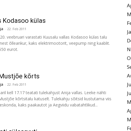
A
M
s Kodasoo külas
F
ja
-
22. Feb 2011
J
20. veebruari varastati Kuusalu vallas Kodasoo külas talu
D
est õlleankur, kaks elektrimootorit, veepump ning kaablit.
N
550 eurot.
O
S
A
Mustjõe kõrts
J
ja
-
22. Feb 2011
aril kell 17.17 teatati tulekahjust Anija vallas. Leeke nähti
J
stjõe kõrtsitalu katuselt. Tulekahju sõitsid kustutama viis
M
skonda, kaks paakautot ja Aegviidu vabatahtlikud...
A
M
F