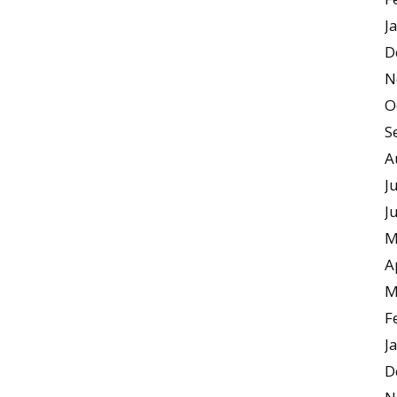
J
D
N
O
S
A
J
J
M
A
M
F
J
D