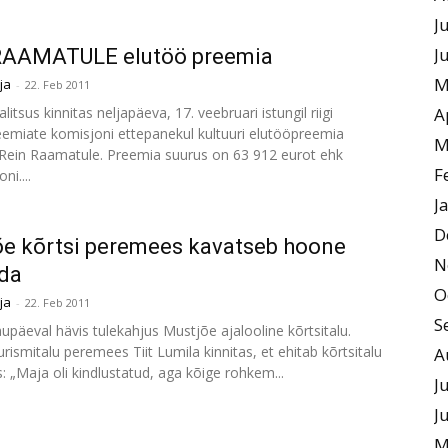
J
J
RAAMATULE elutöö preemia
M
ja
-
22. Feb 2011
alitsus kinnitas neljapäeva, 17. veebruari istungil riigi
A
reemiate komisjoni ettepanekul kultuuri elutööpreemia
M
 Rein Raamatule. Preemia suurus on 63 912 eurot ehk
F
ni....
J
D
e kõrtsi peremees kavatseb hoone
N
da
O
ja
-
22. Feb 2011
S
aupäeval hävis tulekahjus Mustjõe ajalooline kõrtsitalu.
rismitalu peremees Tiit Lumila kinnitas, et ehitab kõrtsitalu
A
s: „Maja oli kindlustatud, aga kõige rohkem...
J
J
M