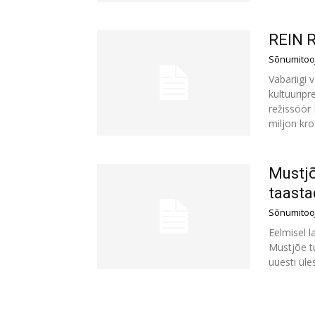
REIN 
Sõnumitoo
Vabariigi v
kultuurip
režissöör
miljon kroo
Mustjõ
taasta
Sõnumitoo
Eelmisel l
Mustjõe tu
uuesti üle