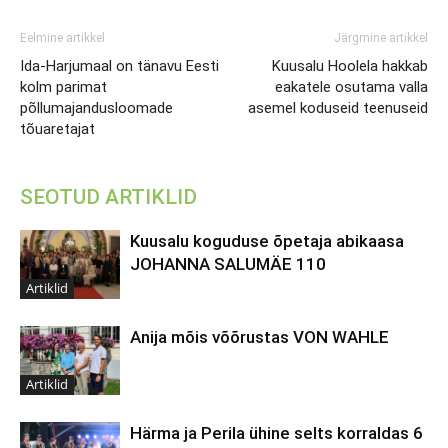
Eelmine artikkel
Järgmine artikkel
Ida-Harjumaal on tänavu Eesti
Kuusalu Hoolela hakkab
kolm parimat
eakatele osutama valla
põllumajandusloomade
asemel koduseid teenuseid
tõuaretajat
SEOTUD ARTIKLID
Kuusalu koguduse õpetaja abikaasa
JOHANNA SALUMÄE 110
Artiklid
Anija mõis võõrustas VON WAHLE
Artiklid
Härma ja Perila ühine selts korraldas 6