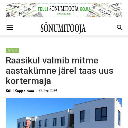
Artiklid
Raasikul valmib mitme
aastakümne järel taas uus
kortermaja
25. Sep 2024
Külli Koppelmaa
-