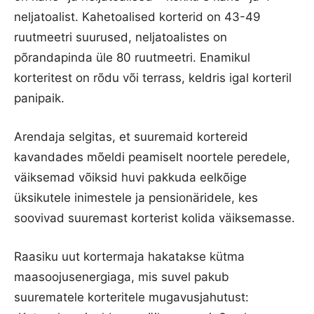
neljatoalist. Kahetoalised korterid on 43-49
ruutmeetri suurused, neljatoalistes on
põrandapinda üle 80 ruutmeetri. Enamikul
korteritest on rõdu või terrass, keldris igal korteril
panipaik.
Arendaja selgitas, et suuremaid kortereid
kavandades mõeldi peamiselt noortele peredele,
väiksemad võiksid huvi pakkuda eelkõige
üksikutele inimestele ja pensionäridele, kes
soovivad suuremast korterist kolida väiksemasse.
Raasiku uut kortermaja hakatakse kütma
maasoojusenergiaga, mis suvel pakub
suurematele korteritele mugavusjahutust: