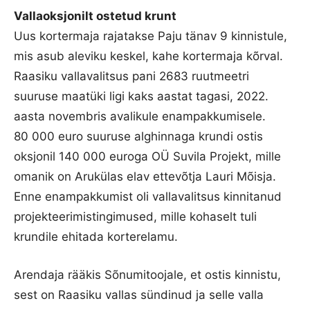
Vallaoksjonilt ostetud krunt
Uus kortermaja rajatakse Paju tänav 9 kinnistule,
mis asub aleviku keskel, kahe kortermaja kõrval.
Raasiku vallavalitsus pani 2683 ruutmeetri
suuruse maatüki ligi kaks aastat tagasi, 2022.
aasta novembris avalikule enampakkumisele.
80 000 euro suuruse alghinnaga krundi ostis
oksjonil 140 000 euroga OÜ Suvila Projekt, mille
omanik on Arukülas elav ettevõtja Lauri Mõisja.
Enne enampakkumist oli vallavalitsus kinnitanud
projekteerimistingimused, mille kohaselt tuli
krundile ehitada korterelamu.
Arendaja rääkis Sõnumitoojale, et ostis kinnistu,
sest on Raasiku vallas sündinud ja selle valla