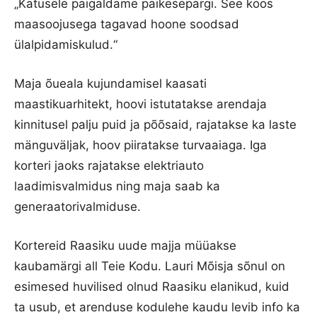
„Katusele paigaldame päikesepargi. See koos
maasoojusega tagavad hoone soodsad
ülalpidamiskulud.“
Maja õueala kujundamisel kaasati
maastikuarhitekt, hoovi istutatakse arendaja
kinnitusel palju puid ja põõsaid, rajatakse ka laste
mänguväljak, hoov piiratakse turvaaiaga. Iga
korteri jaoks rajatakse elektriauto
laadimisvalmidus ning maja saab ka
generaatorivalmiduse.
Kortereid Raasiku uude majja müüakse
kaubamärgi all Teie Kodu. Lauri Mõisja sõnul on
esimesed huvilised olnud Raasiku elanikud, kuid
ta usub, et arenduse kodulehe kaudu levib info ka