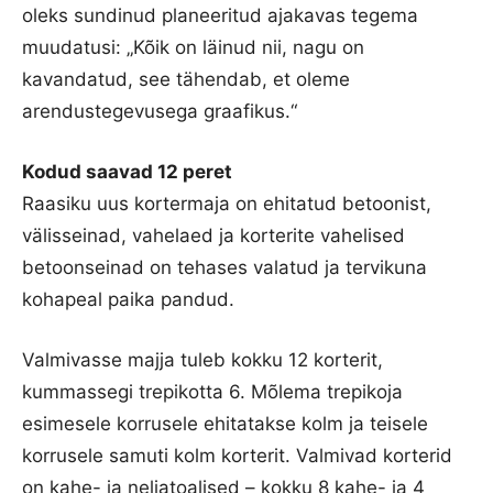
oleks sundinud planeeritud ajakavas tegema
muudatusi: „Kõik on läinud nii, nagu on
kavandatud, see tähendab, et oleme
arendustegevusega graafikus.“
Kodud saavad 12 peret
Raasiku uus kortermaja on ehitatud betoonist,
välisseinad, vahelaed ja korterite vahelised
betoonseinad on tehases valatud ja tervikuna
kohapeal paika pandud.
Valmivasse majja tuleb kokku 12 korterit,
kummassegi trepikotta 6. Mõlema trepikoja
esimesele korrusele ehitatakse kolm ja teisele
korrusele samuti kolm korterit. Valmivad korterid
on kahe- ja neljatoalised – kokku 8 kahe- ja 4