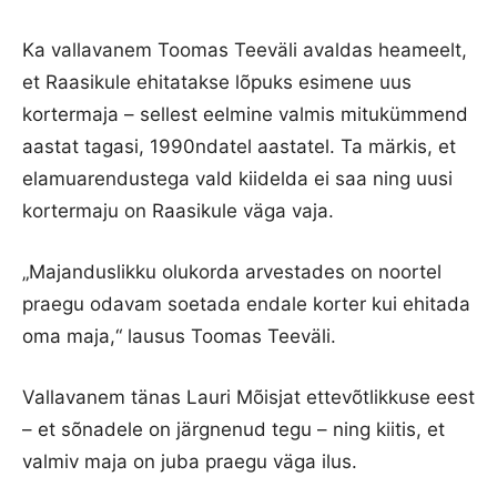
Ka vallavanem Toomas Teeväli avaldas heameelt,
et Raasikule ehitatakse lõpuks esimene uus
kortermaja – sellest eelmine valmis mitukümmend
aastat tagasi, 1990ndatel aastatel. Ta märkis, et
elamuarendustega vald kiidelda ei saa ning uusi
kortermaju on Raasikule väga vaja.
„Majanduslikku olukorda arvestades on noortel
praegu odavam soetada endale korter kui ehitada
oma maja,“ lausus Toomas Teeväli.
Vallavanem tänas Lauri Mõisjat ettevõtlikkuse eest
– et sõnadele on järgnenud tegu – ning kiitis, et
valmiv maja on juba praegu väga ilus.