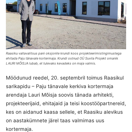
Raasiku vallavalitsus pani oksjonile krundi koos projekteerimistingimustega
ehitada Paju tänavale kortermaja. Krundi ostnud OÜ Suvila Projekt omanik
LAURI MÕISJA lubab, et tulevaks kevadeks on maja valmis.
Möödunud reedel, 20. septembril toimus Raasikul
sarikapidu – Paju tänavale kerkiva kortermaja
arendaja Lauri Mõisja soovis tänada arhitekti,
projekteerijaid, ehitajaid ja teisi koostööpartnereid,
kes on aidanud kaasa sellele, et Raasiku alevikus
on aastakümnete järel taas valmimas uus
kortermaja.