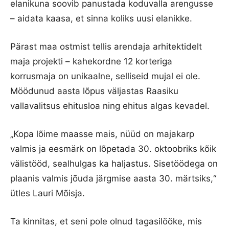
elanikuna soovib panustada koduvalla arengusse
– aidata kaasa, et sinna koliks uusi elanikke.
Pärast maa ostmist tellis arendaja arhitektidelt
maja projekti – kahekordne 12 korteriga
korrusmaja on unikaalne, selliseid mujal ei ole.
Möödunud aasta lõpus väljastas Raasiku
vallavalitsus ehitusloa ning ehitus algas kevadel.
„Kopa lõime maasse mais, nüüd on majakarp
valmis ja eesmärk on lõpetada 30. oktoobriks kõik
välistööd, sealhulgas ka haljastus. Sisetöödega on
plaanis valmis jõuda järgmise aasta 30. märtsiks,“
ütles Lauri Mõisja.
Ta kinnitas, et seni pole olnud tagasilööke, mis