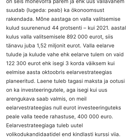
on seis mõnevõrra parem ja ehk uus vallavanem
suudab (lugeda: peab) ka ökonoomsust
rakendada. Mõne aastaga on valla valitsemise
kulud suurenenud 44 protsenti – kui 2021. aastal
kulus valla valitsemisele 892 000 eurot, siis
tänavu juba 1,52 miljonit eurot. Valla eelarve
tulude ja kulude vahe ehk eelarve tulem on vaid
122 300 eurot ehk isegi 3 korda väiksem kui
eelmise aasta oktoobris eelarvestrateegias
planeeritud. Laene tuleb tagasi maksta ja ootusi
on ka investeeringutele, aga isegi kui uus
arengukava saab valmis, on meil
eelarvestrateegias null eurot investeeringuteks
peale valla teede rahastuse, 400 000 euro.
Eelarvestrateegiaga tuleb uutel
volikodukandidaatidel end kindlasti kurssi viia.