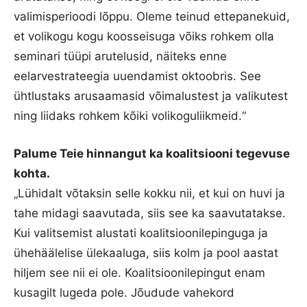
valimisperioodi lõppu. Oleme teinud ettepanekuid,
et volikogu kogu koosseisuga võiks rohkem olla
seminari tüüpi arutelusid, näiteks enne
eelarvestrateegia uuendamist oktoobris. See
ühtlustaks arusaamasid võimalustest ja valikutest
ning liidaks rohkem kõiki volikoguliikmeid.“
Palume Teie hinnangut ka koalitsiooni tegevuse
kohta.
„Lühidalt võtaksin selle kokku nii, et kui on huvi ja
tahe midagi saavutada, siis see ka saavutatakse.
Kui valitsemist alustati koalitsioonilepinguga ja
ühehäälelise ülekaaluga, siis kolm ja pool aastat
hiljem see nii ei ole. Koalitsioonilepingut enam
kusagilt lugeda pole. Jõudude vahekord