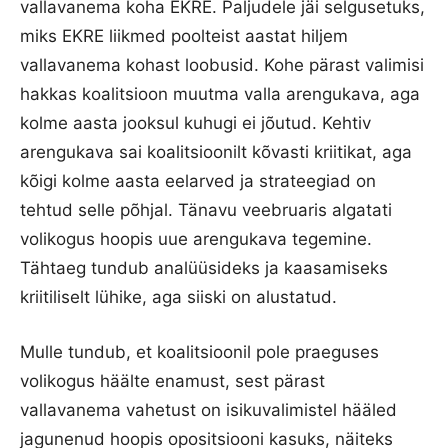
vallavanema koha EKRE. Paljudele jäi selgusetuks,
miks EKRE liikmed poolteist aastat hiljem
vallavanema kohast loobusid. Kohe pärast valimisi
hakkas koalitsioon muutma valla arengukava, aga
kolme aasta jooksul kuhugi ei jõutud. Kehtiv
arengukava sai koalitsioonilt kõvasti kriitikat, aga
kõigi kolme aasta eelarved ja strateegiad on
tehtud selle põhjal. Tänavu veebruaris algatati
volikogus hoopis uue arengukava tegemine.
Tähtaeg tundub analüüsideks ja kaasamiseks
kriitiliselt lühike, aga siiski on alustatud.
Mulle tundub, et koalitsioonil pole praeguses
volikogus häälte enamust, sest pärast
vallavanema vahetust on isikuvalimistel hääled
jagunenud hoopis opositsiooni kasuks, näiteks