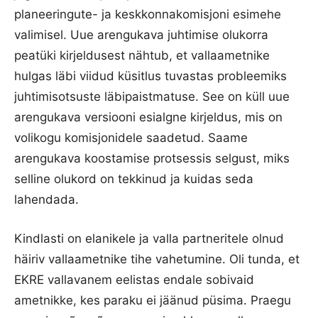
planeeringute- ja keskkonnakomisjoni esimehe
valimisel. Uue arengukava juhtimise olukorra
peatüki kirjeldusest nähtub, et vallaametnike
hulgas läbi viidud küsitlus tuvastas probleemiks
juhtimisotsuste läbipaistmatuse. See on küll uue
arengukava versiooni esialgne kirjeldus, mis on
volikogu komisjonidele saadetud. Saame
arengukava koostamise protsessis selgust, miks
selline olukord on tekkinud ja kuidas seda
lahendada.
Kindlasti on elanikele ja valla partneritele olnud
häiriv vallaametnike tihe vahetumine. Oli tunda, et
EKRE vallavanem eelistas endale sobivaid
ametnikke, kes paraku ei jäänud püsima. Praegu