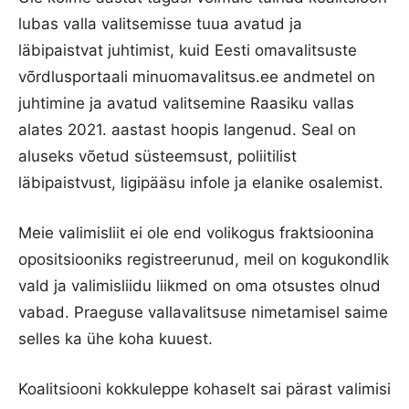
lubas valla valitsemisse tuua avatud ja
läbipaistvat juhtimist, kuid Eesti omavalitsuste
võrdlusportaali minuomavalitsus.ee andmetel on
juhtimine ja avatud valitsemine Raasiku vallas
alates 2021. aastast hoopis langenud. Seal on
aluseks võetud süsteemsust, poliitilist
läbipaistvust, ligipääsu infole ja elanike osalemist.
Meie valimisliit ei ole end volikogus fraktsioonina
opositsiooniks registreerunud, meil on kogukondlik
vald ja valimisliidu liikmed on oma otsustes olnud
vabad. Praeguse vallavalitsuse nimetamisel saime
selles ka ühe koha kuuest.
Koalitsiooni kokkuleppe kohaselt sai pärast valimisi