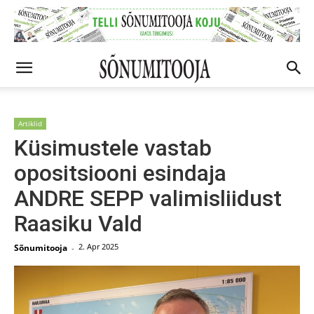
Artiklid
Küsimustele vastab
opositsiooni esindaja
ANDRE SEPP valimisliidust
Raasiku Vald
2. Apr 2025
Sõnumitooja
-