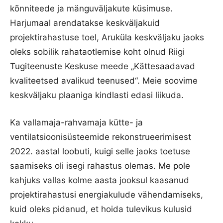
kõnniteede ja mänguväljakute küsimuse.
Harjumaal arendatakse keskväljakuid
projektirahastuse toel, Aruküla keskväljaku jaoks
oleks sobilik rahataotlemise koht olnud Riigi
Tugiteenuste Keskuse meede „Kättesaadavad
kvaliteetsed avalikud teenused“. Meie soovime
keskväljaku plaaniga kindlasti edasi liikuda.
Ka vallamaja-rahvamaja kütte- ja
ventilatsioonisüsteemide rekonstrueerimisest
2022. aastal loobuti, kuigi selle jaoks toetuse
saamiseks oli isegi rahastus olemas. Me pole
kahjuks vallas kolme aasta jooksul kaasanud
projektirahastusi energiakulude vähendamiseks,
kuid oleks pidanud, et hoida tulevikus kulusid