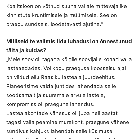
Koalitsioon on võtnud suuna vallale mittevajalike
kinnistute kruntimisele ja müümisele. See on
praegu sundseis, loodetavasti ajutine.“
Milliseid te valimisliidu lubadusi on õnnestunud
täita ja kuidas?
„Meie soov oli tagada kõigile soovijaile kohad valla
lasteaedades. Volikogu praeguse koosseisu ajal
on viidud ellu Raasiku lasteaia juurdeehitus.
Planeerisime valda juhtides lahendada selle
soodsamalt ja suuremale arvule lastele,
kompromiss oli praegune lahendus.
Lasteaiakohtade vähesus oli juba neli aastat
tagasi valla peamine murekoht, praegune vähene
sündivus kahjuks lahendab selle küsimuse