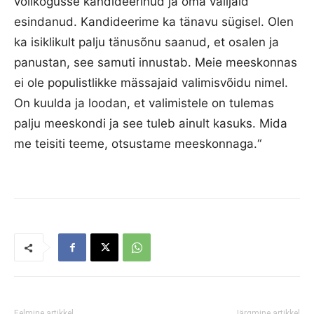
volikogusse kandideerinud ja oma valijaid
esindanud. Kandideerime ka tänavu sügisel. Olen
ka isiklikult palju tänusõnu saanud, et osalen ja
panustan, see samuti innustab. Meie meeskonnas
ei ole populistlikke mässajaid valimisvõidu nimel.
On kuulda ja loodan, et valimistele on tulemas
palju meeskondi ja see tuleb ainult kasuks. Mida
me teisiti teeme, otsustame meeskonnaga.“
Eelmine artikkel
Järgmine artikkel