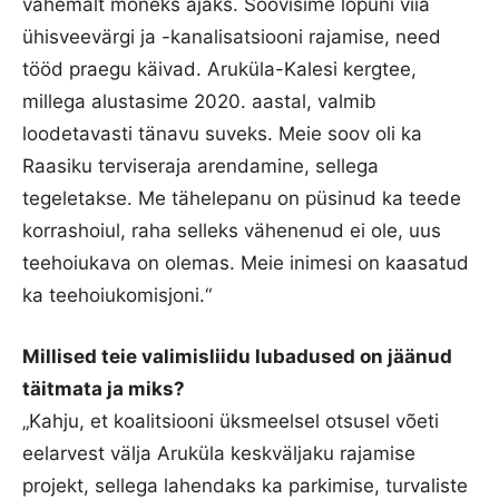
vähemalt mõneks ajaks. Soovisime lõpuni viia
ühisveevärgi ja -kanalisatsiooni rajamise, need
tööd praegu käivad. Aruküla-Kalesi kergtee,
millega alustasime 2020. aastal, valmib
loodetavasti tänavu suveks. Meie soov oli ka
Raasiku terviseraja arendamine, sellega
tegeletakse. Me tähelepanu on püsinud ka teede
korrashoiul, raha selleks vähenenud ei ole, uus
teehoiukava on olemas. Meie inimesi on kaasatud
ka teehoiukomisjoni.“
Millised teie valimisliidu lubadused on jäänud
täitmata ja miks?
„Kahju, et koalitsiooni üksmeelsel otsusel võeti
eelarvest välja Aruküla keskväljaku rajamise
projekt, sellega lahendaks ka parkimise, turvaliste