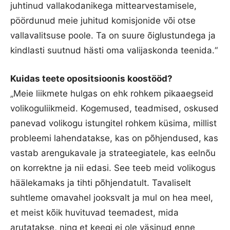
juhtinud vallakodanikega mittearvestamisele,
pöördunud meie juhitud komisjonide või otse
vallavalitsuse poole. Ta on suure õiglustundega ja
kindlasti suutnud hästi oma valijaskonda teenida.“
Kuidas teete opositsioonis koostööd?
„Meie liikmete hulgas on ehk rohkem pikaaegseid
volikoguliikmeid. Kogemused, teadmised, oskused
panevad volikogu istungitel rohkem küsima, millist
probleemi lahendatakse, kas on põhjendused, kas
vastab arengukavale ja strateegiatele, kas eelnõu
on korrektne ja nii edasi. See teeb meid volikogus
häälekamaks ja tihti põhjendatult. Tavaliselt
suhtleme omavahel jooksvalt ja mul on hea meel,
et meist kõik huvituvad teemadest, mida
arutatakse, ning et keegi ei ole väsinud enne