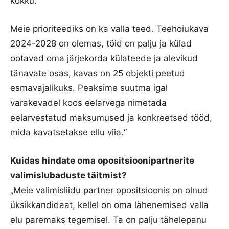
kokku.
Meie prioriteediks on ka valla teed. Teehoiukava
2024-2028 on olemas, töid on palju ja külad
ootavad oma järjekorda külateede ja alevikud
tänavate osas, kavas on 25 objekti peetud
esmavajalikuks. Peaksime suutma igal
varakevadel koos eelarvega nimetada
eelarvestatud maksumused ja konkreetsed tööd,
mida kavatsetakse ellu viia.“
Kuidas hindate oma opositsioonipartnerite
valimislubaduste täitmist?
„Meie valimisliidu partner opositsioonis on olnud
üksikkandidaat, kellel on oma lähenemised valla
elu paremaks tegemisel. Ta on palju tähelepanu