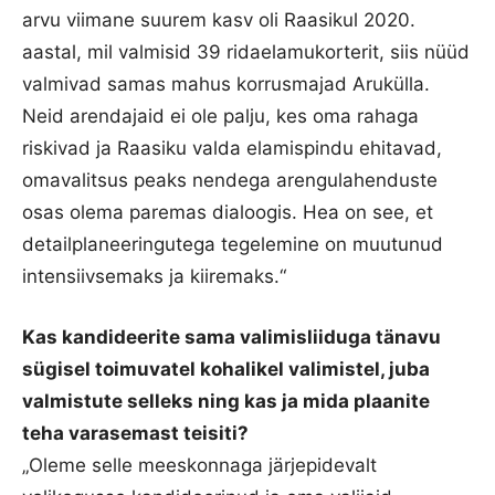
arvu viimane suurem kasv oli Raasikul 2020.
aastal, mil valmisid 39 ridaelamukorterit, siis nüüd
valmivad samas mahus korrusmajad Arukülla.
Neid arendajaid ei ole palju, kes oma rahaga
riskivad ja Raasiku valda elamispindu ehitavad,
omavalitsus peaks nendega arengulahenduste
osas olema paremas dialoogis. Hea on see, et
detailplaneeringutega tegelemine on muutunud
intensiivsemaks ja kiiremaks.“
Kas kandideerite sama valimisliiduga tänavu
sügisel toimuvatel kohalikel valimistel, juba
valmistute selleks ning kas ja mida plaanite
teha varasemast teisiti?
„Oleme selle meeskonnaga järjepidevalt