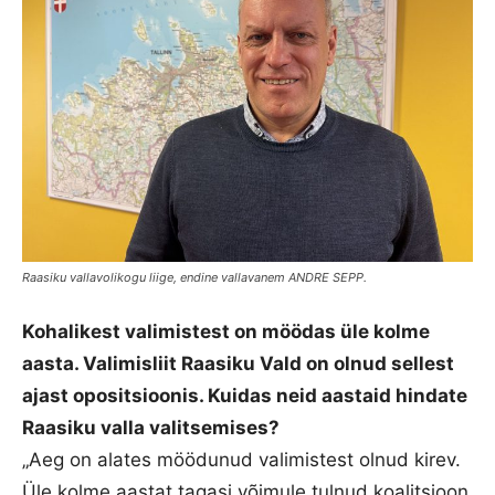
Raasiku vallavolikogu liige, endine vallavanem ANDRE SEPP.
Kohalikest valimistest on möödas üle kolme
aasta. Valimisliit Raasiku Vald on olnud sellest
ajast opositsioonis. Kuidas neid aastaid hindate
Raasiku valla valitsemises?
„Aeg on alates möödunud valimistest olnud kirev.
Üle kolme aastat tagasi võimule tulnud koalitsioon