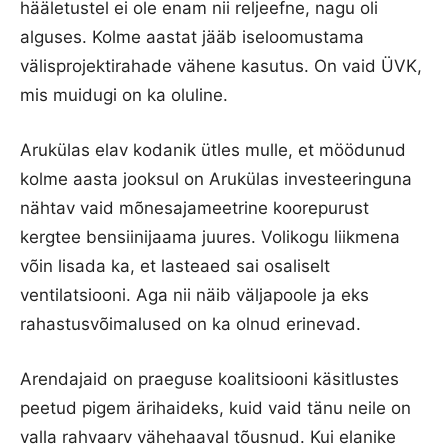
hääletustel ei ole enam nii reljeefne, nagu oli
alguses. Kolme aastat jääb iseloomustama
välisprojektirahade vähene kasutus. On vaid ÜVK,
mis muidugi on ka oluline.
Arukülas elav kodanik ütles mulle, et möödunud
kolme aasta jooksul on Arukülas investeeringuna
nähtav vaid mõnesajameetrine koorepurust
kergtee bensiinijaama juures. Volikogu liikmena
võin lisada ka, et lasteaed sai osaliselt
ventilatsiooni. Aga nii näib väljapoole ja eks
rahastusvõimalused on ka olnud erinevad.
Arendajaid on praeguse koalitsiooni käsitlustes
peetud pigem ärihaideks, kuid vaid tänu neile on
valla rahvaarv vähehaaval tõusnud. Kui elanike