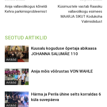
Anija vallavolikogus kõneldi
Küsimustele vastab Raasiku
Kehra parkimisprobleemist
vallavolikogu esimees
MAARJA SIKUT Kodukoha
Valimisliidust
SEOTUD ARTIKLID
Kuusalu koguduse õpetaja abikaasa
JOHANNA SALUMÄE 110
Artiklid
Anija mõis võõrustas VON WAHLE
Artiklid
Härma ja Perila ühine selts korraldas 6
küla suvepäeva
Artiklid