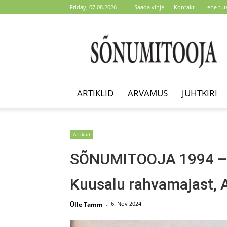
Friday, 07.08.2026
Saada vihje
Kontakt
Lehe tut
Sõnumitooja
ARTIKLID
ARVAMUS
JUHTKIRI
Artiklid
SÕNUMITOOJA 1994 – L
Kuusalu rahvamajast, 
6. Nov 2024
Ülle Tamm
-