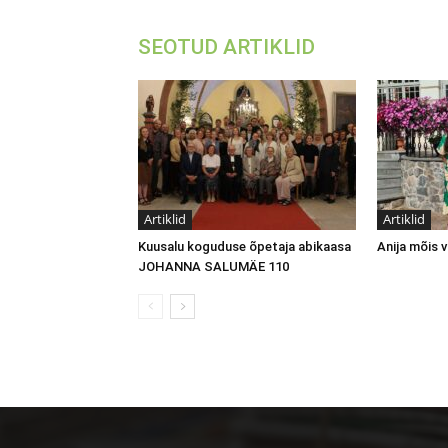
SEOTUD ARTIKLID
Artiklid
Artiklid
Kuusalu koguduse õpetaja abikaasa
Anija mõis
JOHANNA SALUMÄE 110