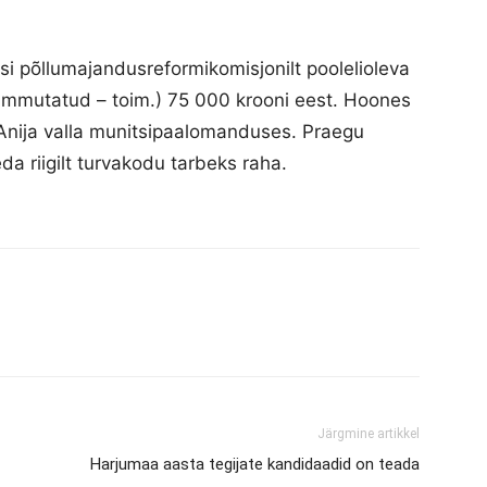
osi põllumajandusreformikomisjonilt poolelioleva
ammutatud – toim.) 75 000 krooni eest. Hoones
 Anija valla munitsipaalomanduses. Praegu
eda riigilt turvakodu tarbeks raha.
Järgmine artikkel
Harjumaa aasta tegijate kandidaadid on teada