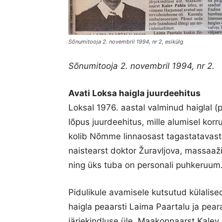
Sõnumitooja 2. novembril 1994, nr 2, esikülg
Sõnumitooja 2. novembril 1994, nr 2.
Avati Loksa haigla juurdeehitus
Loksal 1976. aastal valminud haiglal (
lõpus juurdeehitus, mille alumisel kor
kolib Nõmme linnaosast tagastatavas
naistearst doktor Žuravljova, massaaži
ning üks tuba on personali puhkeruum
Pidulikule avamisele kutsutud külalise
haigla peaarsti Laima Paartalu ja pea
järjekindluse üle. Maakonnaarst Kalev