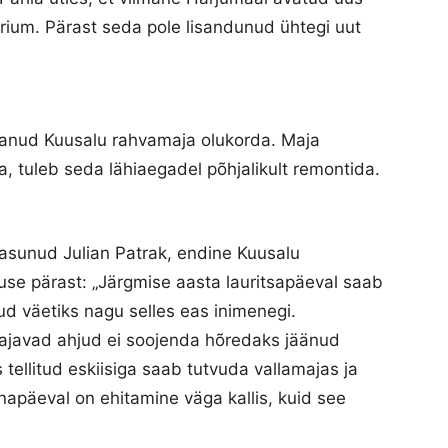
rium. Pärast seda pole lisandunud ühtegi uut
utanud Kuusalu rahvamaja olukorda. Maja
a, tuleb seda lähiaegadel põhjalikult remontida.
asunud Julian Patrak, endine Kuusalu
se pärast: „Järgmise aasta lauritsapäeval saab
d väetiks nagu selles eas inimenegi.
ajavad ahjud ei soojenda hõredaks jäänud
ellitud eskiisiga saab tutvuda vallamajas ja
napäeval on ehitamine väga kallis, kuid see