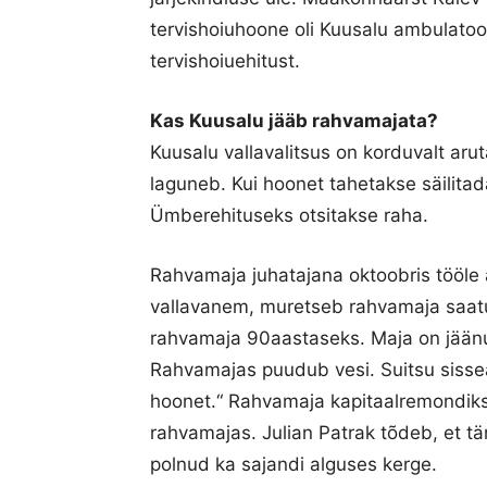
tervishoiuhoone oli Kuusalu ambulatoo
tervishoiuehitust.
Kas Kuusalu jääb rahvamajata?
Kuusalu vallavalitsus on korduvalt ar
laguneb. Kui hoonet tahetakse säilitad
Ümberehituseks otsitakse raha.
Rahvamaja juhatajana oktoobris tööle 
vallavanem, muretseb rahvamaja saatu
rahvamaja 90aastaseks. Maja on jäänu
Rahvamajas puudub vesi. Suitsu sisse
hoonet.“ Rahvamaja kapitaalremondiks t
rahvamajas. Julian Patrak tõdeb, et tä
polnud ka sajandi alguses kerge.