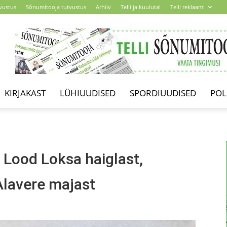
vustus
Sõnumitooja tutvustus
Arhiiv
Telli ja kuuluta!
Telli reklaam!
KIRJAKAST
LÜHIUUDISED
SPORDIUUDISED
POL
ood Loksa haiglast,
Alavere majast