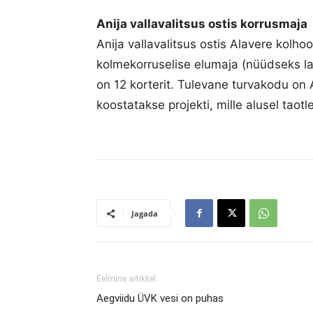
Anija vallavalitsus ostis korrusmaja
Anija vallavalitsus ostis Alavere kolho
kolmekorruselise elumaja (nüüdseks l
on 12 korterit. Tulevane turvakodu on
koostatakse projekti, mille alusel taotl
Jagada
Eelmine artikkel
Aegviidu ÜVK vesi on puhas