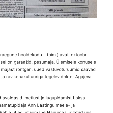
praegune hooldekodu – toim.) avati oktoobri
rusel on garaažid, pesumaja. Ülemisele korrusele
t majast röntgen, uued vastuvõturuumid saavad
 ja ravikehakultuuriga tegelev doktor Agajeva
.
d avaldasid imetlust ja lugupidamist Loksa
raamatupidaja Ann Lastingu meele- ja
 Pahla ütles, et viimane Harjumaal avatud uus