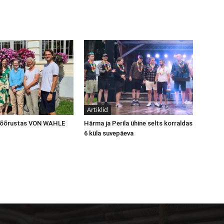
Artiklid
 võõrustas VON WAHLE
Härma ja Perila ühine selts korraldas
6 küla suvepäeva