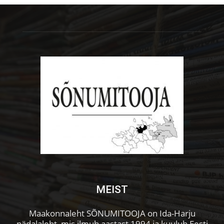
MEIST
Maakonnaleht SÕNUMITOOJA on Ida-Harju
nädalaleht, mis ilmub aastast 1994 ja kuulub Eesti