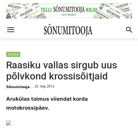
Artiklid
Raasiku vallas sirgub uus
põlvkond krossisõitjaid
25. Sep 2012
Sõnumitooja
-
Arukülas toimus viiendat korda
motokrossipäev.