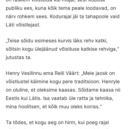
publiku ees, kuna kõik tema peale loodavad, on
närv rohkem sees. Kodurajal jäi ta tahapoole vaid
Läti võistlejast.
„Teise sõidu esimeses kurvis läks rehv katki,
sõitsin kogu ülejäänud võistluse katkise rehviga,“
jutustas ta.
Henry Vesilinnu ema Reili Väärt: „Meie jaosk on
võistlustel käimine kogu pere traditsioon. Henryle
on oluline, et oleksime kaasas. Sõidame kaasa nii
Eestis kui Lätis. Isa vaatab üle ratta ja tehnika,
mina hoolitsen, et kõik muu oleks korras.“
Ta tõdes, et kogu aeg on hirm, kui poeg rajal