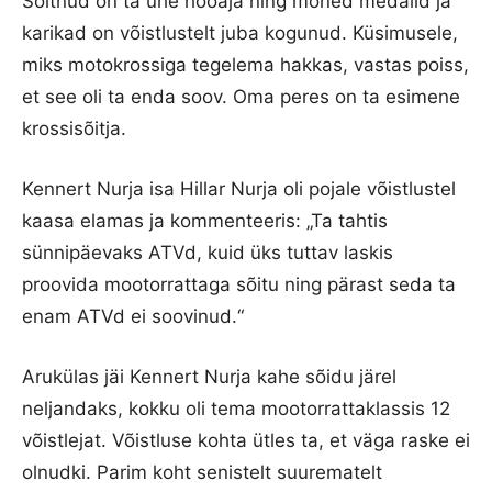
Sõitnud on ta ühe hooaja ning mõned medalid ja
karikad on võistlustelt juba kogunud. Küsimusele,
miks motokrossiga tegelema hakkas, vastas poiss,
et see oli ta enda soov. Oma peres on ta esimene
krossisõitja.
Kennert Nurja isa Hillar Nurja oli pojale võistlustel
kaasa elamas ja kommenteeris: „Ta tahtis
sünnipäevaks ATVd, kuid üks tuttav laskis
proovida mootorrattaga sõitu ning pärast seda ta
enam ATVd ei soovinud.“
Arukülas jäi Kennert Nurja kahe sõidu järel
neljandaks, kokku oli tema mootorrattaklassis 12
võistlejat. Võistluse kohta ütles ta, et väga raske ei
olnudki. Parim koht senistelt suurematelt