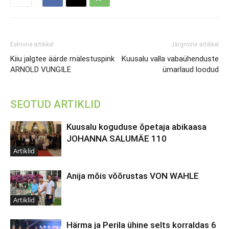
Eelmine artikkel
Järgmine artikkel
Kiiu jalgtee äärde mälestuspink
Kuusalu valla vabaühenduste
ARNOLD VUNGILE
ümarlaud loodud
SEOTUD ARTIKLID
Kuusalu koguduse õpetaja abikaasa
JOHANNA SALUMÄE 110
Artiklid
Anija mõis võõrustas VON WAHLE
Artiklid
Härma ja Perila ühine selts korraldas 6