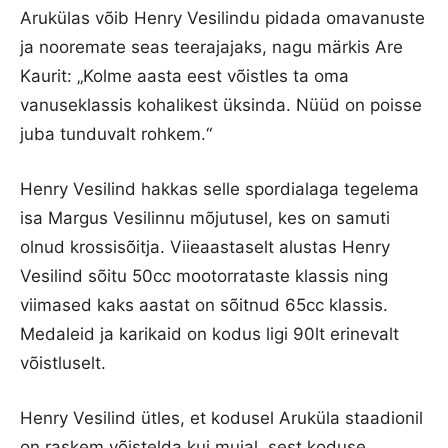
Arukülas võib Henry Vesilindu pidada omavanuste
ja nooremate seas teerajajaks, nagu märkis Are
Kaurit: „Kolme aasta eest võistles ta oma
vanuseklassis kohalikest üksinda. Nüüd on poisse
juba tunduvalt rohkem.“
Henry Vesilind hakkas selle spordialaga tegelema
isa Margus Vesilinnu mõjutusel, kes on samuti
olnud krossisõitja. Viieaastaselt alustas Henry
Vesilind sõitu 50cc mootorrataste klassis ning
viimased kaks aastat on sõitnud 65cc klassis.
Medaleid ja karikaid on kodus ligi 90lt erinevalt
võistluselt.
Henry Vesilind ütles, et kodusel Aruküla staadionil
on raskem võistelda kui mujal, sest koduse