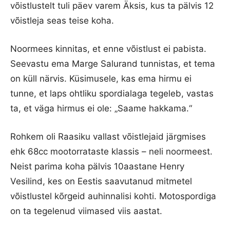
võistlustelt tuli päev varem Äksis, kus ta pälvis 12
võistleja seas teise koha.
Noormees kinnitas, et enne võistlust ei pabista.
Seevastu ema Marge Salurand tunnistas, et tema
on küll närvis. Küsimusele, kas ema hirmu ei
tunne, et laps ohtliku spordialaga tegeleb, vastas
ta, et väga hirmus ei ole: „Saame hakkama.“
Rohkem oli Raasiku vallast võistlejaid järgmises
ehk 68cc mootorrataste klassis – neli noormeest.
Neist parima koha pälvis 10aastane Henry
Vesilind, kes on Eestis saavutanud mitmetel
võistlustel kõrgeid auhinnalisi kohti. Motospordiga
on ta tegelenud viimased viis aastat.