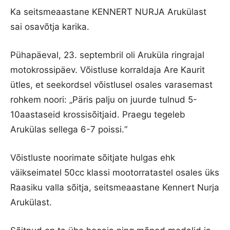
Ka seitsmeaastane KENNERT NURJA Arukülast
sai osavõtja karika.
Pühapäeval, 23. septembril oli Aruküla ringrajal
motokrossipäev. Võistluse korraldaja Are Kaurit
ütles, et seekordsel võistlusel osales varasemast
rohkem noori: „Päris palju on juurde tulnud 5-
10aastaseid krossisõitjaid. Praegu tegeleb
Arukülas sellega 6-7 poissi.“
Võistluste noorimate sõitjate hulgas ehk
väikseimatel 50cc klassi mootorratastel osales üks
Raasiku valla sõitja, seitsmeaastane Kennert Nurja
Arukülast.