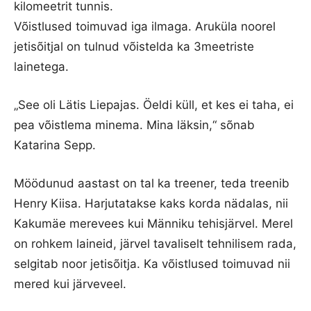
kilomeetrit tunnis.
Võistlused toimuvad iga ilmaga. Aruküla noorel
jetisõitjal on tulnud võistelda ka 3meetriste
lainetega.
„See oli Lätis Liepajas. Öeldi küll, et kes ei taha, ei
pea võistlema minema. Mina läksin,“ sõnab
Katarina Sepp.
Möödunud aastast on tal ka treener, teda treenib
Henry Kiisa. Harjutatakse kaks korda nädalas, nii
Kakumäe merevees kui Männiku tehisjärvel. Merel
on rohkem laineid, järvel tavaliselt tehnilisem rada,
selgitab noor jetisõitja. Ka võistlused toimuvad nii
mered kui järveveel.