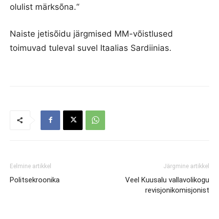
olulist märksõna.“
Naiste jetisõidu järgmised MM-võistlused
toimuvad tuleval suvel Itaalias Sardiinias.
Eelmine artikkel
Järgmine artikkel
Politsekroonika
Veel Kuusalu vallavolikogu
revisjonikomisjonist