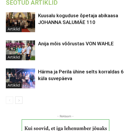
SEOTUD ARTIKLID
Kuusalu koguduse õpetaja abikaasa
JOHANNA SALUMÄE 110
Artiklid
Anija mõis võõrustas VON WAHLE
Artiklid
Härma ja Perila ühine selts korraldas 6
küla suvepäeva
Artiklid
- Reklaam -