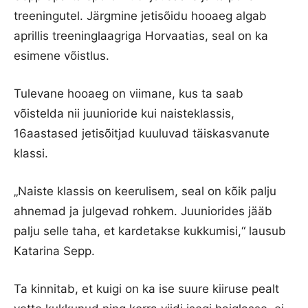
treeningutel. Järgmine jetisõidu hooaeg algab
aprillis treeninglaagriga Horvaatias, seal on ka
esimene võistlus.
Tulevane hooaeg on viimane, kus ta saab
võistelda nii juunioride kui naisteklassis,
16aastased jetisõitjad kuuluvad täiskasvanute
klassi.
„Naiste klassis on keerulisem, seal on kõik palju
ahnemad ja julgevad rohkem. Juuniorides jääb
palju selle taha, et kardetakse kukkumisi,“ lausub
Katarina Sepp.
Ta kinnitab, et kuigi on ka ise suure kiiruse pealt