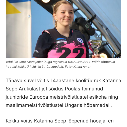
Veidi üle kahe aasta jetisõiduga tegelenud KATARINA SEPP võitis lõppenud
hooajal kokku 7 kuld- ja 3 hõbemedalit. Foto: Krista Anton
Tänavu suvel võitis 14aastane koolitüdruk Katarina
Sepp Arukülast jetisõidus Poolas toimunud
juunioride Euroopa meistrivõistlustel esikoha ning
maailmameistrivõistlustel Ungaris hõbemedali.
Kokku võitis Katarina Sepp lõppenud hooajal eri