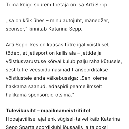
Tema kõige suurem toetaja on isa Arti Sepp.
„Isa on kõik ühes – minu autojuht, mänedžer,
sponsor,“ kinnitab Katarina Sepp.
Arti Sepp, kes on kaasas tütre igal võistlusel,
tõdeb, et jetisport on kallis ala – jettide ja
võistlusvarustuse kõrval kulub palju raha kütusele,
sest tütre veesõidumasinad transporditakse
võistlustele enda väikebussiga: „Seni oleme
hakkama saanud, edaspidi peame ilmselt
hakkama sponsoreid otsima.“
Tulevikusiht – maailmameistritiitel
Hooajavälisel ajal ehk sügisel-talvel käib Katarina
Sepp Sparta spordiklubi jõusaalis ja taipoksi