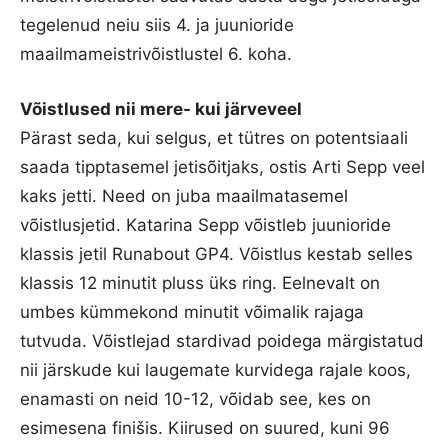
tegelenud neiu siis 4. ja juunioride
maailmameistrivõistlustel 6. koha.
Võistlused nii mere- kui järveveel
Pärast seda, kui selgus, et tütres on potentsiaali
saada tipptasemel jetisõitjaks, ostis Arti Sepp veel
kaks jetti. Need on juba maailmatasemel
võistlusjetid. Katarina Sepp võistleb juunioride
klassis jetil Runabout GP4. Võistlus kestab selles
klassis 12 minutit pluss üks ring. Eelnevalt on
umbes kümmekond minutit võimalik rajaga
tutvuda. Võistlejad stardivad poidega märgistatud
nii järskude kui laugemate kurvidega rajale koos,
enamasti on neid 10-12, võidab see, kes on
esimesena finišis. Kiirused on suured, kuni 96