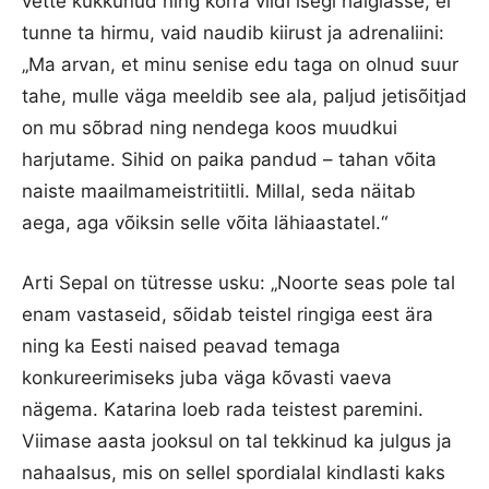
vette kukkunud ning korra viidi isegi haiglasse, ei
tunne ta hirmu, vaid naudib kiirust ja adrenaliini:
„Ma arvan, et minu senise edu taga on olnud suur
tahe, mulle väga meeldib see ala, paljud jetisõitjad
on mu sõbrad ning nendega koos muudkui
harjutame. Sihid on paika pandud – tahan võita
naiste maailmameistritiitli. Millal, seda näitab
aega, aga võiksin selle võita lähiaastatel.“
Arti Sepal on tütresse usku: „Noorte seas pole tal
enam vastaseid, sõidab teistel ringiga eest ära
ning ka Eesti naised peavad temaga
konkureerimiseks juba väga kõvasti vaeva
nägema. Katarina loeb rada teistest paremini.
Viimase aasta jooksul on tal tekkinud ka julgus ja
nahaalsus, mis on sellel spordialal kindlasti kaks