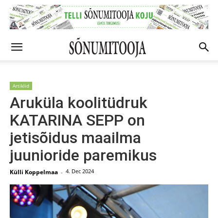
Artiklid
Aruküla koolitüdruk
KATARINA SEPP on
jetisõidus maailma
juunioride paremikus
4. Dec 2024
Külli Koppelmaa
-