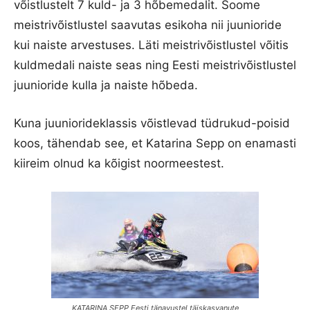
võistlustelt 7 kuld- ja 3 hõbemedalit. Soome
meistrivõistlustel saavutas esikoha nii juunioride
kui naiste arvestuses. Läti meistrivõistlustel võitis
kuldmedali naiste seas ning Eesti meistrivõistlustel
juunioride kulla ja naiste hõbeda.
Kuna juuniorideklassis võistlevad tüdrukud-poisid
koos, tähendab see, et Katarina Sepp on enamasti
kiireim olnud ka kõigist noormeestest.
KATARINA SEPP Eesti tänavustel täiskasvanute