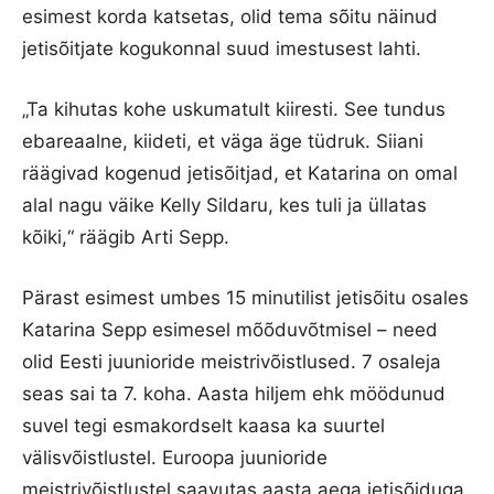
esimest korda katsetas, olid tema sõitu näinud
jetisõitjate kogukonnal suud imestusest lahti.
„Ta kihutas kohe uskumatult kiiresti. See tundus
ebareaalne, kiideti, et väga äge tüdruk. Siiani
räägivad kogenud jetisõitjad, et Katarina on omal
alal nagu väike Kelly Sildaru, kes tuli ja üllatas
kõiki,“ räägib Arti Sepp.
Pärast esimest umbes 15 minutilist jetisõitu osales
Katarina Sepp esimesel mõõduvõtmisel – need
olid Eesti juunioride meistrivõistlused. 7 osaleja
seas sai ta 7. koha. Aasta hiljem ehk möödunud
suvel tegi esmakordselt kaasa ka suurtel
välisvõistlustel. Euroopa juunioride
meistrivõistlustel saavutas aasta aega jetisõiduga