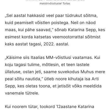
meistrivõistlustel Toilas.
„Sel aastal hakkasid veel paar tüdrukut sõitma,
kuid peamiselt võistlen poistega. Neil on näod
maas, kui pähe saavad,“ sõnab Katarina Sepp, kes
esimest korda katsetas veemootorrattal sõitmist
kaks aastat tagasi, 2022. aastal.
„Käisime siis Itaalias MM-võistlusi vaatamas. Kui
koju tagasi tulime, mõtlesin, et teen lastele
üllatuse, ostan jeti, saame suvekodus Muhus mere
peal sõitu nautida,“ ütleb noore kihutaja isa Arti
Sepp, kes oletas toona, et jetisõit võiks meeldida
vanemale tütrele.
Kui noorem tütar, tookord 12aastane Katarina