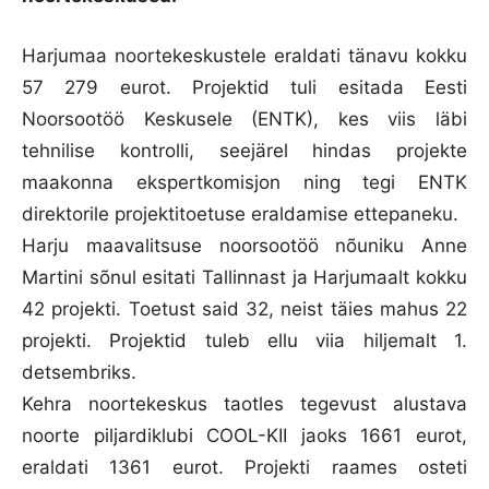
Harjumaa noortekeskustele eraldati tänavu kokku
57 279 eurot. Projektid tuli esitada Eesti
Noorsootöö Keskusele (ENTK), kes viis läbi
tehnilise kontrolli, seejärel hindas projekte
maakonna ekspertkomisjon ning tegi ENTK
direktorile projektitoetuse eraldamise ettepaneku.
Harju maavalitsuse noorsootöö nõuniku Anne
Martini sõnul esitati Tallinnast ja Harjumaalt kokku
42 projekti. Toetust said 32, neist täies mahus 22
projekti. Projektid tuleb ellu viia hiljemalt 1.
detsembriks.
Kehra noortekeskus taotles tegevust alustava
noorte piljardiklubi COOL-KII jaoks 1661 eurot,
eraldati 1361 eurot. Projekti raames osteti