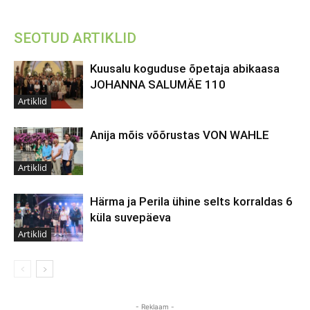
SEOTUD ARTIKLID
Kuusalu koguduse õpetaja abikaasa
JOHANNA SALUMÄE 110
Artiklid
Anija mõis võõrustas VON WAHLE
Artiklid
Härma ja Perila ühine selts korraldas 6
küla suvepäeva
Artiklid
- Reklaam -