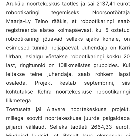
Aruküla noortekeskus taotles ja sai 2137,41 eurot
robootikaringi tegemiseks. Noorsootöötaja
Maarja-Ly Teino rääkis, et robootikaringi saab
registreerida alates kolmapäevast, kui 5 ostetud
robootikaringi jõuavad selleks ajaks kohale, on
esimesed tunnid neljapäeval. Juhendaja on Karri
Urban, esialgu võetakse robootikaringi kokku 20
last, ringitunnid on 10liikmelistes gruppides. Kui
leitakse teine juhendaja, saab rohkem lapsi
osaleda. Projekt kestab septembrini, siis
kohtutakse Kehra noortekeskuse robootikaringi
liikmetega.
Toetuseta jäi Alavere noortekeskuse projekt,
millega sooviti noortekeskuse juurde paigaldada
piljardi välilaud. Selleks taotleti 2664,33 eurot.
Hindajad leidsid, et lihtsalt laua olemasolu ei