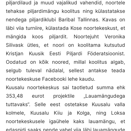
piljardilaud ja muud vajalikud vahendid, noortele
tehakse piljardimängu koolitus ning külastatakse
nendega piljardiklubi Baribal Tallinnas. Kavas on
läbi viia turniire, külastada Kose noortekeskust, et
mängida koos piljardit. Noortejuht Veronika
Silivask ütles, et noori on koolitama kutsutud
Kristjan Kuusik Eesti Piljardi Föderatsioonist.
Oodatud on kõik noored, millal koolitus algab,
selgub tuleval nädalal, sellest antakse teada
noortekeskuse Facebooki lehe kaudu.
Kuusalu noortekeskus sai taotletud summa ehk
353,48 eurot projektile „Lauamängudega
tuttavaks“. Selle eest ostetakse Kuusalu valla
kolmele, Kuusalu Kiiu ja Kolga, ning Loksa
noortekeskusele igaühele kaks lauamängu, et
edaspidi saaks nende vahel viia läbi lauamängude