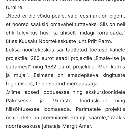
turniire.
„Need ei ole võidu peale, vaid eesmärk on pigem,
et noored saaksid omavahel tuttavaks. Siis on neil
ehk tulevikus huvi ka ühiselt midagi korraldada,“
ütles Kuusalu Noortekeskuste juht Priit Parro.
Loksa noortekeskus sai taotletud toetuse kahele
projektile. 280 eurot saadi projektile „Emale-ise ja
südamest“ ning 1582 eurot projektile „Meri kodus
ja mujal“. Esimene on emadepäeva kingituste
tegemiseks, teine seotud mereaastaga.
„Viime lapsed loodusesse ning ekskursioonidele
Palmsesse ja Muraste looduskooli ning
hilisõhtusesse loomaaeda. Parimatele projektis
osalejatele on preemiareis Prangli saarele,“ rääkis
noortekeskuse juhataja Margit Amer.