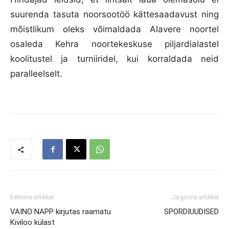
suurenda tasuta noorsootöö kättesaadavust ning
mõistlikum oleks võimaldada Alavere noortel
osaleda Kehra noortekeskuse piljardialastel
koolitustel ja turniiridel, kui korraldada neid
paralleelselt.
Eelmine artikkel
Järgmine artikkel
VAINO NAPP kirjutas raamatu
SPORDIUUDISED
Kiviloo külast