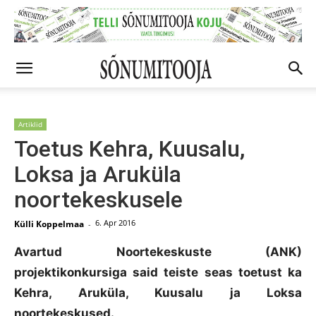
Artiklid
Toetus Kehra, Kuusalu,
Loksa ja Aruküla
noortekeskusele
6. Apr 2016
Külli Koppelmaa
-
Avartud Noortekeskuste (ANK)
projektikonkursiga said teiste seas toetust ka
Kehra, Aruküla, Kuusalu ja Loksa
noortekeskused.