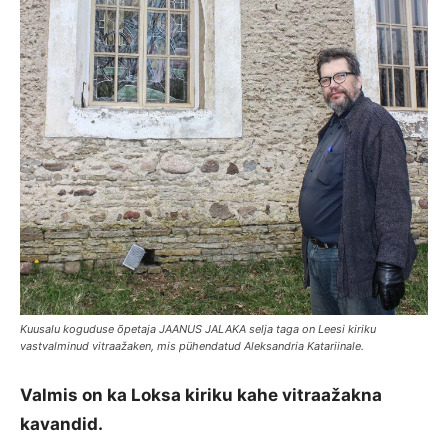
Kuusalu koguduse õpetaja JAANUS JALAKA selja taga on Leesi kiriku
vastvalminud vitraažaken, mis pühendatud Aleksandria Katariinale.
Valmis on ka Loksa kiriku kahe vitraažakna
kavandid.