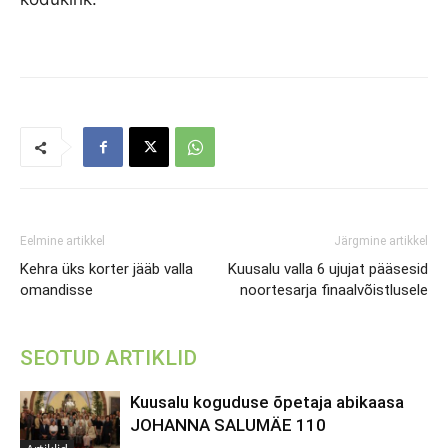
Eelmine artikkel
Järgmine artikkel
Kehra üks korter jääb valla
Kuusalu valla 6 ujujat pääsesid
omandisse
noortesarja finaalvõistlusele
SEOTUD ARTIKLID
Kuusalu koguduse õpetaja abikaasa
JOHANNA SALUMÄE 110