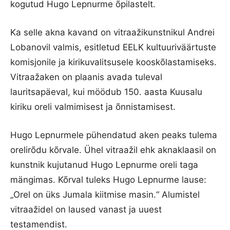
kogutud Hugo Lepnurme õpilastelt.
Ka selle akna kavand on vitraažikunstnikul Andrei
Lobanovil valmis, esitletud EELK kultuuriväärtuste
komisjonile ja kirikuvalitsusele kooskõlastamiseks.
Vitraažaken on plaanis avada tuleval
lauritsapäeval, kui möödub 150. aasta Kuusalu
kiriku oreli valmimisest ja õnnistamisest.
Hugo Lepnurmele pühendatud aken peaks tulema
orelirõdu kõrvale. Ühel vitraažil ehk aknaklaasil on
kunstnik kujutanud Hugo Lepnurme oreli taga
mängimas. Kõrval tuleks Hugo Lepnurme lause:
„Orel on üks Jumala kiitmise masin.“ Alumistel
vitraažidel on laused vanast ja uuest
testamendist.