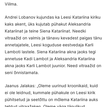
Viilma.
Andrei Lobanov kujundas ka Leesi Katariina kiriku
kaks akent, üks kujutab pühakut Aleksandria
Katariinat ja teine Siena Katariinat. Needki
vitraažid on valmis ja tänavu kevadest paigas tänu
annetajatele, Leesi koguduse eestvedaja Karli
Lamboti lastele. Siena Katariina akna jaoks tegi
annetuse Kadi Lambot ja Aleksandria Katariina
akna jaoks Karli Lambot juunior. Need vitraažid on
seni õnnistamata.
Jaanus Jalakas: „Oleme uurinud kroonikaid, kuid
ei ole leidnud, kummale pühakule on Leesi kirik
pühitsetud ja seetõttu on mõlema Katariina auks
tehtud vitraažaken. Oleme väga tänulikud