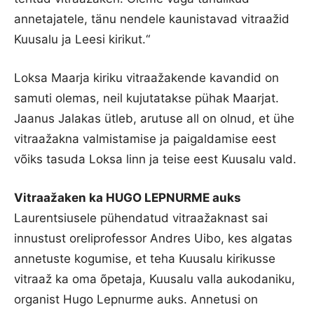
annetajatele, tänu nendele kaunistavad vitraažid
Kuusalu ja Leesi kirikut.“
Loksa Maarja kiriku vitraažakende kavandid on
samuti olemas, neil kujutatakse pühak Maarjat.
Jaanus Jalakas ütleb, arutuse all on olnud, et ühe
vitraažakna valmistamise ja paigaldamise eest
võiks tasuda Loksa linn ja teise eest Kuusalu vald.
Vitraažaken ka HUGO LEPNURME auks
Laurentsiusele pühendatud vitraažaknast sai
innustust oreliprofessor Andres Uibo, kes algatas
annetuste kogumise, et teha Kuusalu kirikusse
vitraaž ka oma õpetaja, Kuusalu valla aukodaniku,
organist Hugo Lepnurme auks. Annetusi on