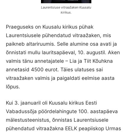
Laurentsiuse vitraažaken Kuusalu
kirikus.
Praeguseks on Kuusalu kirikus pühak
Laurentsiusele pühendatud vitraažaken, mis
paikneb altariruumis. Selle alumine osa avati ja
õnnistati mullu lauritsapäeval, 10. augustil. Aken
valmis tänu annetajatele – Lia ja Tiit Kõuhkna
annetasid 4500 eurot. Täies ulatuses sai
vitraažaken valmis ja paigaldati eelmise aasta
lõpus.
Kui 3. jaanuaril oli Kuusalu kirikus Eesti
Vabadussõja pöördelahingute 100. aastapäeva
mälestusteenistus, õnnistas Laurentsiusele
pühendatud vitraažakna EELK peapiiskop Urmas