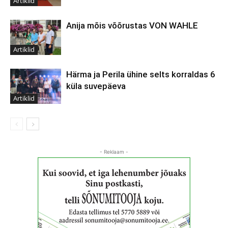
Artiklid
Anija mõis võõrustas VON WAHLE
Artiklid
Härma ja Perila ühine selts korraldas 6
küla suvepäeva
Artiklid
- Reklaam -