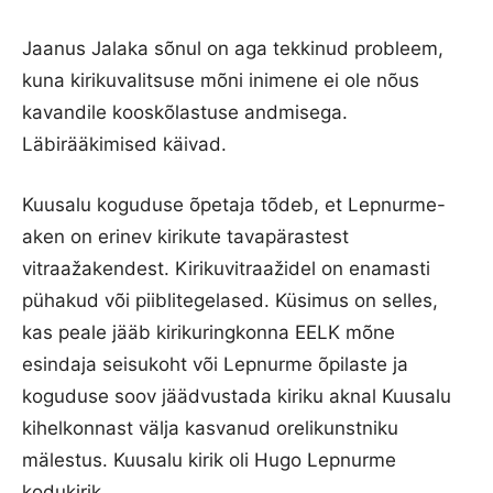
Jaanus Jalaka sõnul on aga tekkinud probleem,
kuna kirikuvalitsuse mõni inimene ei ole nõus
kavandile kooskõlastuse andmisega.
Läbirääkimised käivad.
Kuusalu koguduse õpetaja tõdeb, et Lepnurme-
aken on erinev kirikute tavapärastest
vitraažakendest. Kirikuvitraažidel on enamasti
pühakud või piiblitegelased. Küsimus on selles,
kas peale jääb kirikuringkonna EELK mõne
esindaja seisukoht või Lepnurme õpilaste ja
koguduse soov jäädvustada kiriku aknal Kuusalu
kihelkonnast välja kasvanud orelikunstniku
mälestus. Kuusalu kirik oli Hugo Lepnurme
kodukirik.