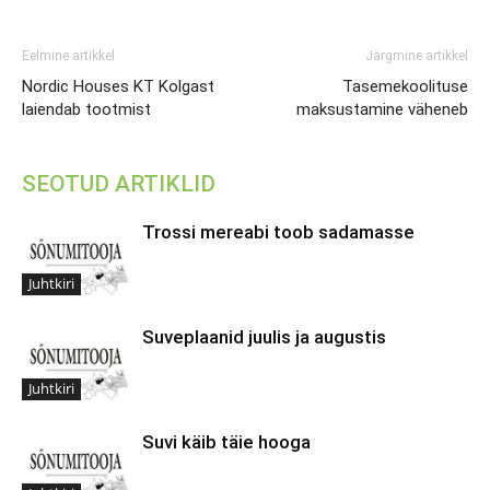
Eelmine artikkel
Järgmine artikkel
Nordic Houses KT Kolgast
Tasemekoolituse
laiendab tootmist
maksustamine väheneb
SEOTUD ARTIKLID
Trossi mereabi toob sadamasse
Juhtkiri
Suveplaanid juulis ja augustis
Juhtkiri
Suvi käib täie hooga