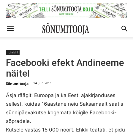
Juhtkiri
Facebooki efekt Andineeme
näitel
14. Jun 2011
Sõnumitooja
-
Äsja räägiti Euroopa ja ka Eesti ajakirjanduses
sellest, kuidas 16aastane neiu Saksamaalt saatis
sünnipäevakutse kogemata kõigile Facebooki-
sõpradele.
Kutsele vastas 15 000 noort. Ehkki teatati, et pidu