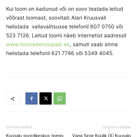
Kui loom on kadunud või on soov teatada leitud
võõrast loomast, soovitab Alari Kruusvall
helistada vallavalitsusse telefonil 607 0750 või
523 7126. Leitud loomi näeb internetist aadressil
www.loomadehoiupaik.ee
, samuti saab sinna
helistada telefonil 621 7746 või 5349 4045.
Eelmine artikkel
Järgmine artikkel
Kuusalu spordikeskus teenis
Vana Sirge Küülik OÜ Kuusalu