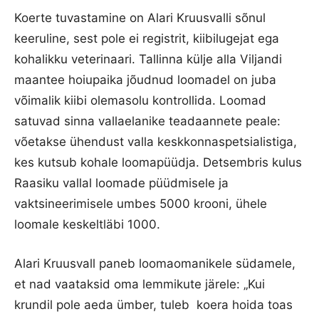
Koerte tuvastamine on Alari Kruusvalli sõnul
keeruline, sest pole ei registrit, kiibilugejat ega
kohalikku veterinaari. Tallinna külje alla Viljandi
maantee hoiupaika jõudnud loomadel on juba
võimalik kiibi olemasolu kontrollida. Loomad
satuvad sinna vallaelanike teadaannete peale:
võetakse ühendust valla keskkonnaspetsialistiga,
kes kutsub kohale loomapüüdja. Detsembris kulus
Raasiku vallal loomade püüdmisele ja
vaktsineerimisele umbes 5000 krooni, ühele
loomale keskeltläbi 1000.
Alari Kruusvall paneb loomaomanikele südamele,
et nad vaataksid oma lemmikute järele: „Kui
krundil pole aeda ümber, tuleb koera hoida toas