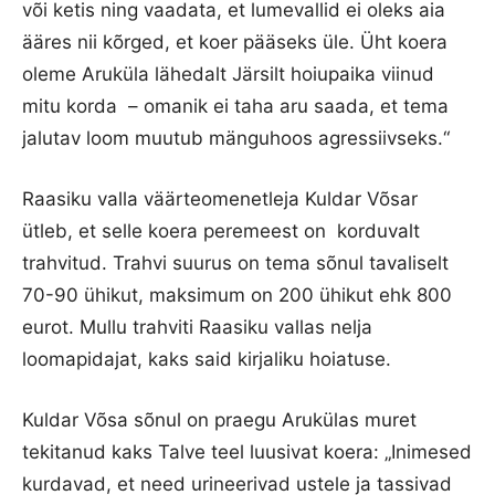
või ketis ning vaadata, et lumevallid ei oleks aia
ääres nii kõrged, et koer pääseks üle. Üht koera
oleme Aruküla lähedalt Järsilt hoiupaika viinud
mitu korda – omanik ei taha aru saada, et tema
jalutav loom muutub mänguhoos agressiivseks.“
Raasiku valla väärteomenetleja Kuldar Võsar
ütleb, et selle koera peremeest on korduvalt
trahvitud. Trahvi suurus on tema sõnul tavaliselt
70-90 ühikut, maksimum on 200 ühikut ehk 800
eurot. Mullu trahviti Raasiku vallas nelja
loomapidajat, kaks said kirjaliku hoiatuse.
Kuldar Võsa sõnul on praegu Arukülas muret
tekitanud kaks Talve teel luusivat koera: „Inimesed
kurdavad, et need urineerivad ustele ja tassivad