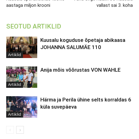
aastaga miljon krooni
vallast sai 3. koha
SEOTUD ARTIKLID
Kuusalu koguduse õpetaja abikaasa
JOHANNA SALUMÄE 110
Artiklid
Anija mõis võõrustas VON WAHLE
Artiklid
Härma ja Perila ühine selts korraldas 6
küla suvepäeva
Artiklid