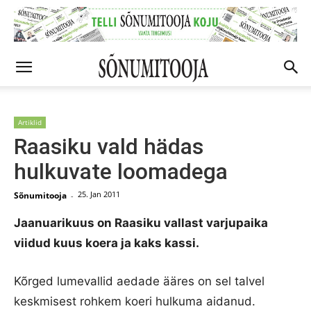
Artiklid
Raasiku vald hädas
hulkuvate loomadega
25. Jan 2011
Sõnumitooja
-
Jaanuarikuus on Raasiku vallast varjupaika
viidud kuus koera ja kaks kassi.
Kõrged lumevallid aedade ääres on sel talvel
keskmisest rohkem koeri hulkuma aidanud.