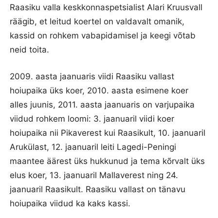
Raasiku valla keskkonnaspetsialist Alari Kruusvall
räägib, et leitud koertel on valdavalt omanik,
kassid on rohkem vabapidamisel ja keegi võtab
neid toita.
2009. aasta jaanuaris viidi Raasiku vallast
hoiupaika üks koer, 2010. aasta esimene koer
alles juunis, 2011. aasta jaanuaris on varjupaika
viidud rohkem loomi: 3. jaanuaril viidi koer
hoiupaika nii Pikaverest kui Raasikult, 10. jaanuaril
Arukülast, 12. jaanuaril leiti Lagedi-Peningi
maantee äärest üks hukkunud ja tema kõrvalt üks
elus koer, 13. jaanuaril Mallaverest ning 24.
jaanuaril Raasikult. Raasiku vallast on tänavu
hoiupaika viidud ka kaks kassi.