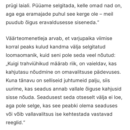
prügi laiali. Püüame selgitada, kelle omad nad on,
aga ega eramajade puhul see kerge ole – meil
puudub õigus eravaldusesse siseneda.“
Väärteomenetleja arvab, et varjupaika viimise
korral peaks kulud kandma välja selgitatud
loomaomanik, kuid seni pole seda veel nõutud:
„Kuigi trahviühikud määrab riik, on vaieldav, kas
kahjutasu nõudmine on omavalitsuse pädevuses.
Kuna tänavu on selliseid juhtumeid palju, siis
uurime, kas seadus annab vallale õiguse kahjusid
sisse nõuda. Seadusest seda otseselt välja ei loe,
aga pole selge, kas see peabki olema seaduses
või võib vallavalitsus ise kehtestada vastavad
reeglid.“