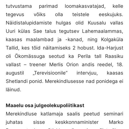
tutvustama parimad loomakasvatajad, kelle
tegevus võiks olla teistele eeskujuks.
Näidistalupidamiste hulgas olid Kuusalu vallas
Uuri külas Sae talus tegutsev Lahemaalammas,
kaasas maalambad ja -kanad, ning Kolgaküla
Tallid, kes tõid näitamiseks 2 hobust. Ida-Harjust
oli Ökomässuga seotud ka Perila tall Raasiku
vallast – treener Merlis Orion andis reedel, 18.
augustil „Terevisioonile“ intervjuu, kaasas
Shetlandi ponid. Merekindlusesse nad ponidega ei
läinud.
Maaelu osa
julgeolekupoliitikast
Merekindluse katlamaja saalis peetud seminari
juhatas sisse keskkonnaminister Marko