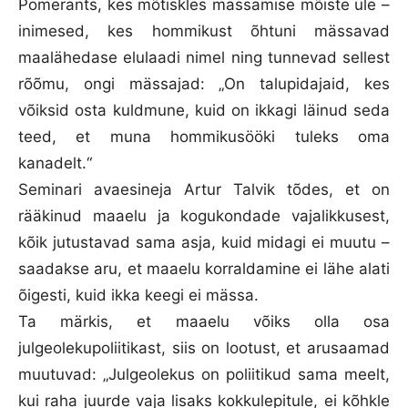
Pomerants, kes mõtiskles mässamise mõiste üle –
inimesed, kes hommikust õhtuni mässavad
maalähedase elulaadi nimel ning tunnevad sellest
rõõmu, ongi mässajad: „On talupidajaid, kes
võiksid osta kuldmune, kuid on ikkagi läinud seda
teed, et muna hommikusööki tuleks oma
kanadelt.“
Seminari avaesineja Artur Talvik tõdes, et on
rääkinud maaelu ja kogukondade vajalikkusest,
kõik jutustavad sama asja, kuid midagi ei muutu –
saadakse aru, et maaelu korraldamine ei lähe alati
õigesti, kuid ikka keegi ei mässa.
Ta märkis, et maaelu võiks olla osa
julgeolekupoliitikast, siis on lootust, et arusaamad
muutuvad: „Julgeolekus on poliitikud sama meelt,
kui raha juurde vaja lisaks kokkulepitule, ei kõhkle