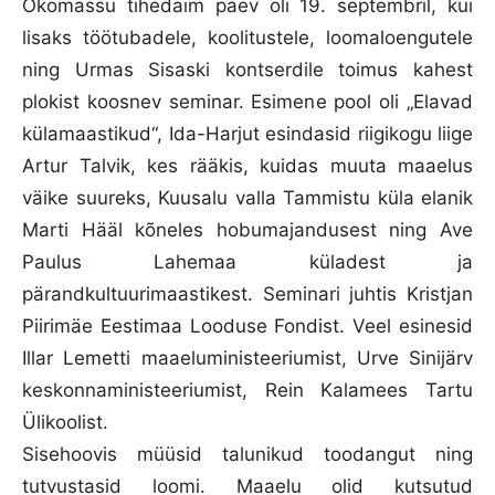
Ökomässu tihedaim päev oli 19. septembril, kui
lisaks töötubadele, koolitustele, loomaloengutele
ning Urmas Sisaski kontserdile toimus kahest
plokist koosnev seminar. Esimene pool oli „Elavad
külamaastikud“, Ida-Harjut esindasid riigikogu liige
Artur Talvik, kes rääkis, kuidas muuta maaelus
väike suureks, Kuusalu valla Tammistu küla elanik
Marti Hääl kõneles hobumajandusest ning Ave
Paulus Lahemaa küladest ja
pärandkultuurimaastikest. Seminari juhtis Kristjan
Piirimäe Eestimaa Looduse Fondist. Veel esinesid
Illar Lemetti maaeluministeeriumist, Urve Sinijärv
keskonnaministeeriumist, Rein Kalamees Tartu
Ülikoolist.
Sisehoovis müüsid talunikud toodangut ning
tutvustasid loomi. Maaelu olid kutsutud