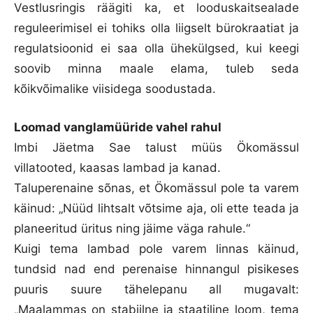
Vestlusringis räägiti ka, et looduskaitsealade
reguleerimisel ei tohiks olla liigselt bürokraatiat ja
regulatsioonid ei saa olla ühekülgsed, kui keegi
soovib minna maale elama, tuleb seda
kõikvõimalike viisidega soodustada.
Loomad vanglamüüride vahel rahul
Imbi Jäetma Sae talust müüs Ökomässul
villatooted, kaasas lambad ja kanad.
Taluperenaine sõnas, et Ökomässul pole ta varem
käinud: „Nüüd lihtsalt võtsime aja, oli ette teada ja
planeeritud üritus ning jäime väga rahule.“
Kuigi tema lambad pole varem linnas käinud,
tundsid nad end perenaise hinnangul pisikeses
puuris suure tähelepanu all mugavalt:
„Maalammas on stabiilne ja staatiline loom, tema