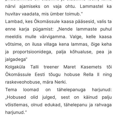
närvi ajamiseks on vaja ohtu. Lammastel ka
huvitav vaadata, mis ümber toimub.“
Lambad, kes Ökomässule kaasa pääsesid, valis ta
enne karja pügamist: „Nende lammaste puhul
meeldis mulle värvigamma. Valge, kelle kaasa
võtsime, on ilusa villaga kena lammas, õige keha
ja proportsioonidega, palja kõhualuse, pea ja
jalgadega“
Kolgaküla Talli treener Maret Kasemets tõi
Ökomässule Eesti tõugu hobuse Rella II ning
raskeveohobuse, mära Nerki.
Tema loomad on tähelepanuga harjunud:
„Hobused olid julged, sest on käinud palju
võistlemas, olnud edukad, tähelepanu ja rahvaga
harjunud.“