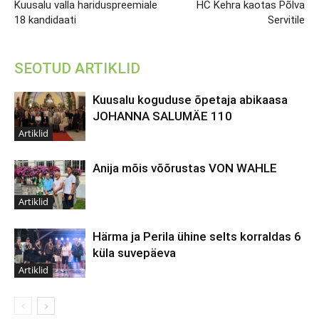
Kuusalu valla hariduspreemiale
HC Kehra kaotas Põlva
18 kandidaati
Servitile
SEOTUD ARTIKLID
Kuusalu koguduse õpetaja abikaasa
JOHANNA SALUMÄE 110
Artiklid
Anija mõis võõrustas VON WAHLE
Artiklid
Härma ja Perila ühine selts korraldas 6
küla suvepäeva
Artiklid