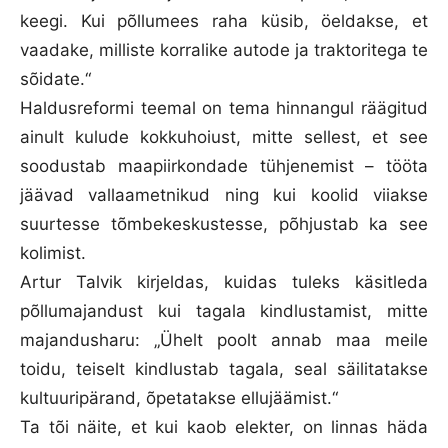
keegi. Kui põllumees raha küsib, öeldakse, et
vaadake, milliste korralike autode ja traktoritega te
sõidate.“
Haldusreformi teemal on tema hinnangul räägitud
ainult kulude kokkuhoiust, mitte sellest, et see
soodustab maapiirkondade tühjenemist – tööta
jäävad vallaametnikud ning kui koolid viiakse
suurtesse tõmbekeskustesse, põhjustab ka see
kolimist.
Artur Talvik kirjeldas, kuidas tuleks käsitleda
põllumajandust kui tagala kindlustamist, mitte
majandusharu: „Ühelt poolt annab maa meile
toidu, teiselt kindlustab tagala, seal säilitatakse
kultuuripärand, õpetatakse ellujäämist.“
Ta tõi näite, et kui kaob elekter, on linnas häda