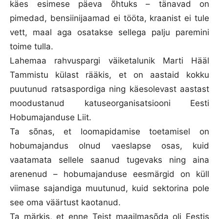
käes esimese päeva õhtuks – tänavad on
pimedad, bensiinijaamad ei tööta, kraanist ei tule
vett, maal aga osatakse sellega palju paremini
toime tulla.
Lahemaa rahvuspargi väiketalunik Marti Hääl
Tammistu külast rääkis, et on aastaid kokku
puutunud ratsaspordiga ning käesolevast aastast
moodustanud katuseorganisatsiooni Eesti
Hobumajanduse Liit.
Ta sõnas, et loomapidamise toetamisel on
hobumajandus olnud vaeslapse osas, kuid
vaatamata sellele saanud tugevaks ning aina
arenenud – hobumajanduse eesmärgid on küll
viimase sajandiga muutunud, kuid sektorina pole
see oma väärtust kaotanud.
Ta märkis, et enne Teist maailmasõda oli Eestis