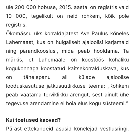
üle 200 000 hobuse, 2015. aastal on registris vaid
10 000, tegelikult on neid rohkem, kõik pole
registris.
Ökomässu üks korraldajatest Ave Paulus kõneles
Lahemaast, kus on hulgaliselt ajaloolisi karjamaid
ning pärandkooslusi, mida peab hooldama. Ta
märkis, et Lahemaale on koostöös kohaliku
kogukonnaga koostatud kaitsekorralduskava, kus
on tähelepanu all külade ajaloolise
looduskasutuse jätkusuutlikkuse teema: „Rohkem
peab vaatama terviklikku arengut, sest ainult ühe
tegevuse arendamine ei hoia elus kogu süsteemi.“
Kui toetused kaovad?
Pärast ettekandeid asusid kõnelejad vestlusringi.