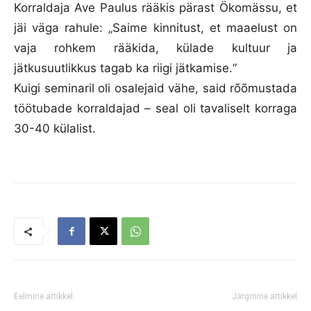
Korraldaja Ave Paulus rääkis pärast Ökomässu, et
jäi väga rahule: „Saime kinnitust, et maaelust on
vaja rohkem rääkida, külade kultuur ja
jätkusuutlikkus tagab ka riigi jätkamise.“
Kuigi seminaril oli osalejaid vähe, said rõõmustada
töötubade korraldajad – seal oli tavaliselt korraga
30-40 külalist.
Eelmine artikkel
Järgmine artikkel