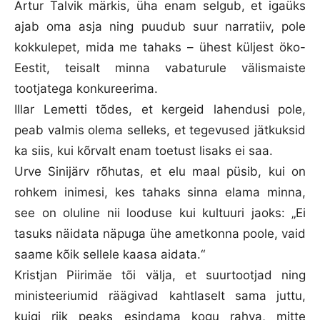
Artur Talvik märkis, üha enam selgub, et igaüks
ajab oma asja ning puudub suur narratiiv, pole
kokkulepet, mida me tahaks – ühest küljest öko-
Eestit, teisalt minna vabaturule välismaiste
tootjatega konkureerima.
Illar Lemetti tõdes, et kergeid lahendusi pole,
peab valmis olema selleks, et tegevused jätkuksid
ka siis, kui kõrvalt enam toetust lisaks ei saa.
Urve Sinijärv rõhutas, et elu maal püsib, kui on
rohkem inimesi, kes tahaks sinna elama minna,
see on oluline nii looduse kui kultuuri jaoks: „Ei
tasuks näidata näpuga ühe ametkonna poole, vaid
saame kõik sellele kaasa aidata.“
Kristjan Piirimäe tõi välja, et suurtootjad ning
ministeeriumid räägivad kahtlaselt sama juttu,
kuigi riik peaks esindama kogu rahva, mitte