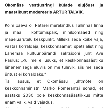
Ökomäss vestlusringi külade elujõust ja
maastikust modereeris ARTUR TALVIK.
Kolm päeva oli Patarei merekindlus Tallinnas linna
ja maa kohtumispaik, miniloomaaed ning
maaeluarutelu keskpunkt. Milleks seda kõike vaja,
vastas korraldaja, keskkonnaameti spetsialist ning
Lahemaa kultuuripärandi sektsiooni juht Ave
Paulus: „Kui me ei usuks, et keskkonnasäästliku
lähenemisega eluviis on me tulevik, siis me seda
üritust ei korraldaks.“
Ta lausus, et Ökomässu juhtmõte on
keskkonnaministri Marko Pomerantsi sõnad, et
aastaks 2030 pole keskkonnasäästlikkus mitte
enam valik, vaid vajadus.