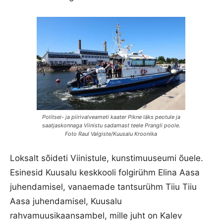
Politsei- ja piirivalveameti kaater Pikne läks peotule ja
saatjaskonnaga Viinistu sadamast teele Prangli poole.
Foto Raul Valgiste/Kuusalu Kroonika
Loksalt sõideti Viinistule, kunstimuuseumi õuele.
Esinesid Kuusalu keskkooli folgirühm Elina Aasa
juhendamisel, vanaemade tantsurühm Tiiu Tiiu
Aasa juhendamisel, Kuusalu
rahvamuusikaansambel, mille juht on Kalev