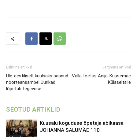
Eelmine artikkel
Järgmine artikkel
Üle-eestiliselt kuulsaks saanud
Valla toetus Anija-Kuusemäe
noorteansambel Uurikad
Külaseltsile
lõpetab tegevuse
SEOTUD ARTIKLID
Kuusalu koguduse õpetaja abikaasa
JOHANNA SALUMÄE 110