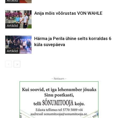
Artiklid
Anija mõis võõrustas VON WAHLE
Artiklid
Härma ja Perila ühine selts korraldas 6
küla suvepäeva
Artiklid
- Reklaam -