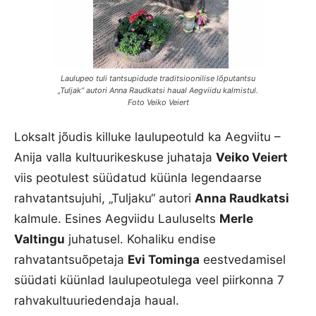
Laulupeo tuli tantsupidude traditsioonilise lõputantsu
„Tuljak“ autori Anna Raudkatsi haual Aegviidu kalmistul.
Foto Veiko Veiert
Loksalt jõudis killuke laulupeotuld ka Aegviitu –
Anija valla kultuurikeskuse juhataja
Veiko Veiert
viis peotulest süüdatud küünla legendaarse
rahvatantsujuhi, „Tuljaku“ autori
Anna Raudkatsi
kalmule. Esines Aegviidu Lauluselts
Merle
Valtingu
juhatusel. Kohaliku endise
rahvatantsuõpetaja
Evi Tominga
eestvedamisel
süüdati küünlad laulupeotulega veel piirkonna 7
rahvakultuuriedendaja haual.