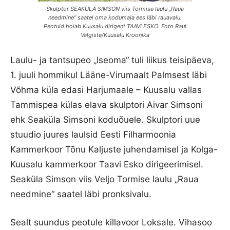
Skulptor SEAKÜLA SIMSON viis Tormise laulu „Raua
needmine“ saatel oma kodumaja ees läbi rauavalu.
Peotuld hoiab Kuusalu dirigent TAAVI ESKO. Foto Raul
Valgiste/Kuusalu Kroonika
Laulu- ja tantsupeo „Iseoma“ tuli liikus teisipäeva,
1. juuli hommikul Lääne-Virumaalt Palmsest läbi
Võhma küla edasi Harjumaale – Kuusalu vallas
Tammispea külas elava skulptori Aivar Simsoni
ehk Seaküla Simsoni koduõuele. Skulptori uue
stuudio juures laulsid Eesti Filharmoonia
Kammerkoor Tõnu Kaljuste juhendamisel ja Kolga-
Kuusalu kammerkoor Taavi Esko dirigeerimisel.
Seaküla Simson viis Veljo Tormise laulu „Raua
needmine“ saatel läbi pronksivalu.
Sealt suundus peotule killavoor Loksale. Vihasoo