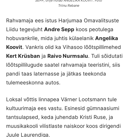
SEPP, ohje hoiab ANGELIKA KOOVIT. Foto
Triinu Rebane
Rahvamaja ees istus Harjumaa Omavalitsuste
Liidu tegevjuht
Andre Sepp
koos peotulega
hobuvankrile, mida juhtis külaelanik
Angelika
Koovit
. Vankris olid ka Vihasoo lõõtspillimehed
Kert Krüsban
ja
Raivo Nurmsalu
. Tuli sõidutati
lõõtspillilugude saatel rahvamaja teeristini, siis
pandi taas laternasse ja jätkas teekonda
tulemeeskonna autos.
Loksal võttis linnapea Värner Lootsmann tule
kultuurimaja ees vastu. Esinesid gümnaasiumi
tantsulapsed, keda juhendab Kristi Ruse, ja
muusikakooli vilistlaste naiskoor koos dirigendi
Juule Laurendiga.