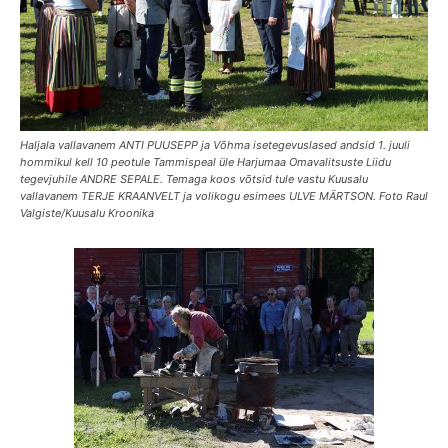
Haljala vallavanem ANTI PUUSEPP ja Võhma isetegevuslased andsid 1. juuli
hommikul kell 10 peotule Tammispeal üle Harjumaa Omavalitsuste Liidu
tegevjuhile ANDRE SEPALE. Temaga koos võtsid tule vastu Kuusalu
vallavanem TERJE KRAANVELT ja volikogu esimees ULVE MÄRTSON. Foto Raul
Valgiste/Kuusalu Kroonika