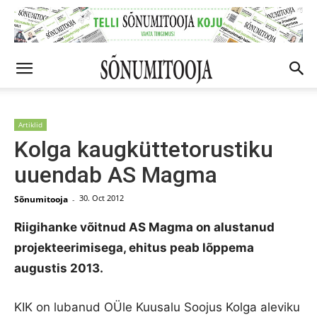
Artiklid
Kolga kaugküttetorustiku
uuendab AS Magma
30. Oct 2012
Sõnumitooja
-
Riigihanke võitnud AS Magma on alustanud
projekteerimisega, ehitus peab lõppema
augustis 2013.
KIK on lubanud OÜle Kuusalu Soojus Kolga aleviku