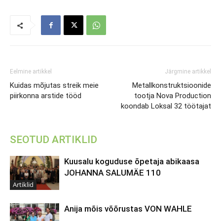
Eelmine artikkel
Järgmine artikkel
Kuidas mõjutas streik meie
Metallkonstruktsioonide
piirkonna arstide tööd
tootja Nova Production
koondab Loksal 32 töötajat
SEOTUD ARTIKLID
Kuusalu koguduse õpetaja abikaasa
JOHANNA SALUMÄE 110
Artiklid
Anija mõis võõrustas VON WAHLE