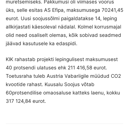
muretsemiseks. Pakkumusi oli viimases voorus
üks, selle esitas AS Efipa, maksumusega 70241,45
eurot. Uusi soojussõlmi paigaldatakse 14, leping
allkirjastati käesoleval nädalal. Kolmel korrusmajal
olid need osaliselt olemas, kõik sobivad seadmed
jäävad kasutusele ka edaspidi.
KIK rahastab projekti lepingulisest maksumusest
40 protsendi ulatuses ehk 211 416,58 eurot.
Toetusraha tuleb Austria Vabariigile müüdud CO2
kvootide rahast. Kuusalu Soojus võtab
60protsendilise omaosaluse katteks laenu, kokku
317 124,84 eurot.