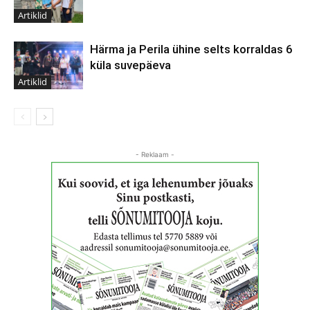
Artiklid
Härma ja Perila ühine selts korraldas 6
küla suvepäeva
Artiklid
- Reklaam -