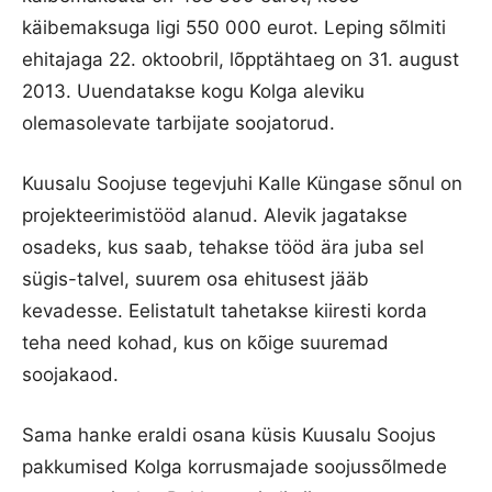
käibemaksuga ligi 550 000 eurot. Leping sõlmiti
ehitajaga 22. oktoobril, lõpptähtaeg on 31. august
2013. Uuendatakse kogu Kolga aleviku
olemasolevate tarbijate soojatorud.
Kuusalu Soojuse tegevjuhi Kalle Küngase sõnul on
projekteerimistööd alanud. Alevik jagatakse
osadeks, kus saab, tehakse tööd ära juba sel
sügis-talvel, suurem osa ehitusest jääb
kevadesse. Eelistatult tahetakse kiiresti korda
teha need kohad, kus on kõige suuremad
soojakaod.
Sama hanke eraldi osana küsis Kuusalu Soojus
pakkumised Kolga korrusmajade soojussõlmede