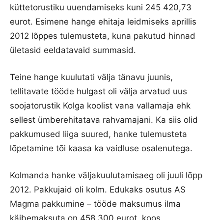
küttetorustiku uuendamiseks kuni 245 420,73
eurot. Esimene hange ehitaja leidmiseks aprillis
2012 lõppes tulemusteta, kuna pakutud hinnad
ületasid eeldatavaid summasid.
Teine hange kuulutati välja tänavu juunis,
tellitavate tööde hulgast oli välja arvatud uus
soojatorustik Kolga koolist vana vallamaja ehk
sellest ümberehitatava rahvamajani. Ka siis olid
pakkumused liiga suured, hanke tulemusteta
lõpetamine tõi kaasa ka vaidluse osalenutega.
Kolmanda hanke väljakuulutamisaeg oli juuli lõpp
2012. Pakkujaid oli kolm. Edukaks osutus AS
Magma pakkumine – tööde maksumus ilma
käibemaksuta on 458 300 eurot, koos