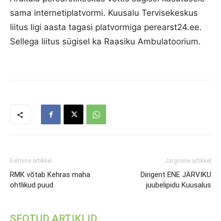
sama internetiplatvormi. Kuusalu Tervisekeskus
liitus ligi aasta tagasi platvormiga perearst24.ee.
Sellega liitus sügisel ka Raasiku Ambulatoorium.
Eelmine artikkel
Järgmine artikkel
RMK võtab Kehras maha
Dirigent ENE JÄRVIKU
ohtlikud puud
juubelipidu Kuusalus
SEOTUD ARTIKLID