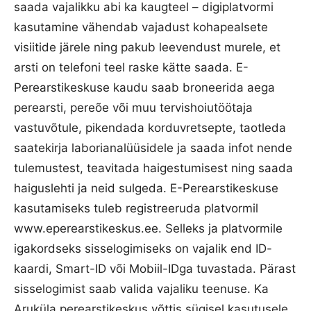
saada vajalikku abi ka kaugteel – digiplatvormi
kasutamine vähendab vajadust kohapealsete
visiitide järele ning pakub leevendust murele, et
arsti on telefoni teel raske kätte saada. E-
Perearstikeskuse kaudu saab broneerida aega
perearsti, pereõe või muu tervishoiutöötaja
vastuvõtule, pikendada korduvretsepte, taotleda
saatekirja laborianalüüsidele ja saada infot nende
tulemustest, teavitada haigestumisest ning saada
haiguslehti ja neid sulgeda. E-Perearstikeskuse
kasutamiseks tuleb registreeruda platvormil
www.eperearstikeskus.ee. Selleks ja platvormile
igakordseks sisselogimiseks on vajalik end ID-
kaardi, Smart-ID või Mobiil-IDga tuvastada. Pärast
sisselogimist saab valida vajaliku teenuse. Ka
Aruküla perearstikeskus võttis sügisel kasutusele