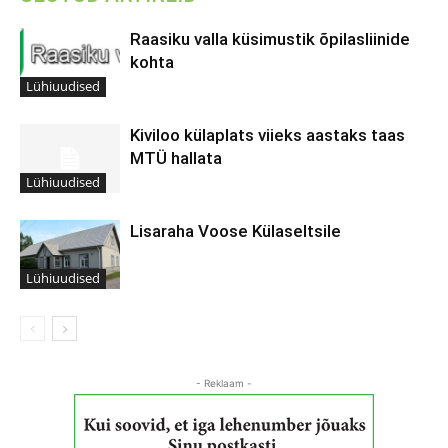
Raasiku valla küsimustik õpilasliinide
kohta
Lühiuudised
Kiviloo külaplats viieks aastaks taas
MTÜ hallata
Lühiuudised
Lisaraha Voose Külaseltsile
Lühiuudised
- Reklaam -