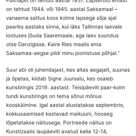
Pulmapilt on tehtud aastal 1957. Lapsefoto emast
on tehtud 1944. või 1945. aastal Saksamaal –
vanaema sattus koos kolme lapsega sõja ajal
paariks aastaks sinna, kui läks Tallinnas laevale
lootuses jõuda Saaremaale, aga laev suundus
otse Danzigisse. Kaire Ries maalis ema
Saksamaa-aegse pildi minu joonistuse põhjal.“
Suur abi oli juhendajast, kes aitas aegajalt, suunas
ja õpetas, kiidab Signe Juursalu, kes osaleb
kunstiringis 2019. aastast. Teisipäeviti paar-kolm
tundi kunstiringis on tema sõnul mõnus
kooskäimine. Igal aastal alustatakse septembris,
kokkusaamised kestavad maikuuni, hooaeg
lõpetatakse näitusega. Portreede näitus on
Kunstizaalis laupäeviti avatud kella 12-14,