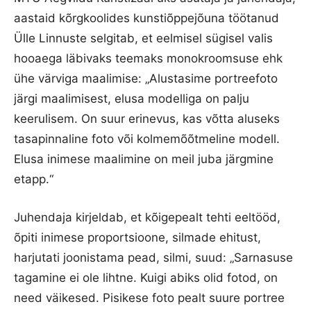
aastaid kõrgkoolides kunstiõppejõuna töötanud
Ülle Linnuste selgitab, et eelmisel sügisel valis
hooaega läbivaks teemaks monokroomsuse ehk
ühe värviga maalimise: „Alustasime portreefoto
järgi maalimisest, elusa modelliga on palju
keerulisem. On suur erinevus, kas võtta aluseks
tasapinnaline foto või kolmemõõtmeline modell.
Elusa inimese maalimine on meil juba järgmine
etapp.“
Juhendaja kirjeldab, et kõigepealt tehti eeltööd,
õpiti inimese proportsioone, silmade ehitust,
harjutati joonistama pead, silmi, suud: „Sarnasuse
tagamine ei ole lihtne. Kuigi abiks olid fotod, on
need väikesed. Pisikese foto pealt suure portree