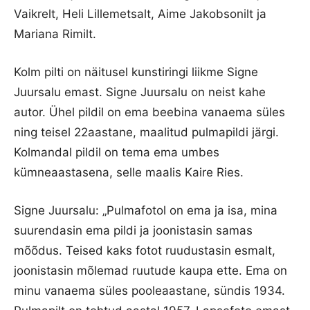
Vaikrelt, Heli Lillemetsalt, Aime Jakobsonilt ja
Mariana Rimilt.
Kolm pilti on näitusel kunstiringi liikme Signe
Juursalu emast. Signe Juursalu on neist kahe
autor. Ühel pildil on ema beebina vanaema süles
ning teisel 22aastane, maalitud pulmapildi järgi.
Kolmandal pildil on tema ema umbes
kümneaastasena, selle maalis Kaire Ries.
Signe Juursalu: „Pulmafotol on ema ja isa, mina
suurendasin ema pildi ja joonistasin samas
mõõdus. Teised kaks fotot ruudustasin esmalt,
joonistasin mõlemad ruutude kaupa ette. Ema on
minu vanaema süles pooleaastane, sündis 1934.