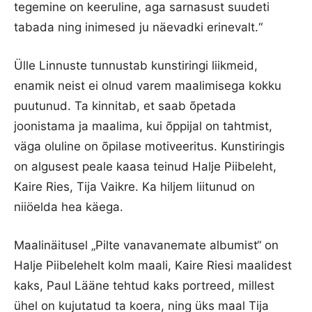
tegemine on keeruline, aga sarnasust suudeti
tabada ning inimesed ju näevadki erinevalt.“
Ülle Linnuste tunnustab kunstiringi liikmeid,
enamik neist ei olnud varem maalimisega kokku
puutunud. Ta kinnitab, et saab õpetada
joonistama ja maalima, kui õppijal on tahtmist,
väga oluline on õpilase motiveeritus. Kunstiringis
on algusest peale kaasa teinud Halje Piibeleht,
Kaire Ries, Tija Vaikre. Ka hiljem liitunud on
niiöelda hea käega.
Maalinäitusel „Pilte vanavanemate albumist“ on
Halje Piibelehelt kolm maali, Kaire Riesi maalidest
kaks, Paul Lääne tehtud kaks portreed, millest
ühel on kujutatud ta koera, ning üks maal Tija