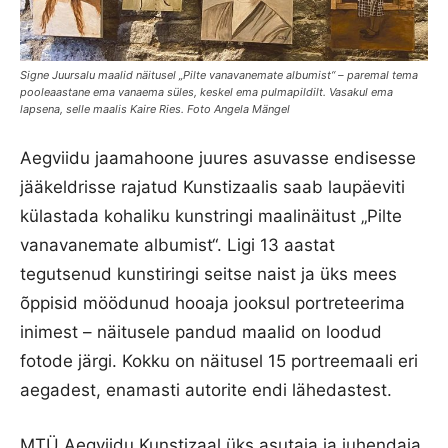
Signe Juursalu maalid näitusel „Pilte vanavanemate albumist“ – paremal tema
pooleaastane ema vanaema süles, keskel ema pulmapildilt. Vasakul ema
lapsena, selle maalis Kaire Ries. Foto Angela Mängel
Aegviidu jaamahoone juures asuvasse endisesse
jääkeldrisse rajatud Kunstizaalis saab laupäeviti
külastada kohaliku kunstringi maalinäitust „Pilte
vanavanemate albumist“. Ligi 13 aastat
tegutsenud kunstiringi seitse naist ja üks mees
õppisid möödunud hooaja jooksul portreteerima
inimest – näitusele pandud maalid on loodud
fotode järgi. Kokku on näitusel 15 portreemaali eri
aegadest, enamasti autorite endi lähedastest.
MTÜ Aegviidu Kunstizaal üks asutaja ja juhendaja,