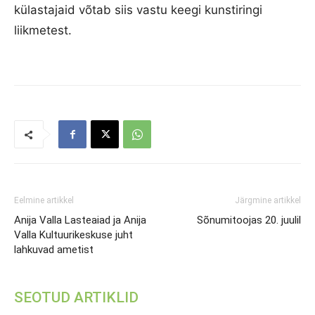
külastajaid võtab siis vastu keegi kunstiringi
liikmetest.
Eelmine artikkel
Järgmine artikkel
Anija Valla Lasteaiad ja Anija
Sõnumitoojas 20. juulil
Valla Kultuurikeskuse juht
lahkuvad ametist
SEOTUD ARTIKLID