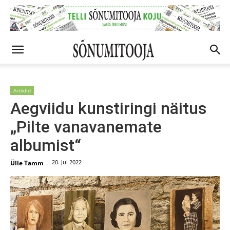
Artiklid
Aegviidu kunstiringi näitus
„Pilte vanavanemate
albumist“
20. Jul 2022
Ülle Tamm
-