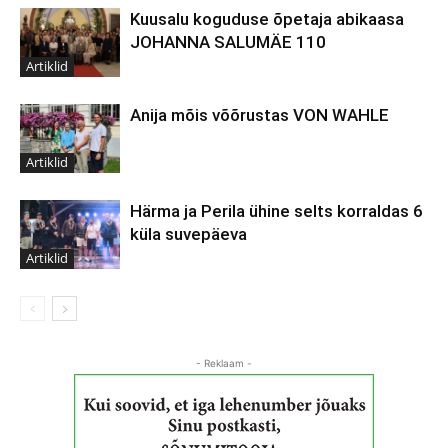
Kuusalu koguduse õpetaja abikaasa
JOHANNA SALUMÄE 110
Artiklid
Anija mõis võõrustas VON WAHLE
Artiklid
Härma ja Perila ühine selts korraldas 6
küla suvepäeva
Artiklid
- Reklaam -