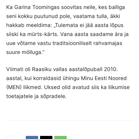
Ka Garina Toomingas soovitas neile, kes balliga
seni kokku puutunud pole, vaatama tulla, äkki
hakkab meeldima: „Tulemata ei jää aasta lõpus
siiski ka mürts-kärts. Vana aasta saadame ära ja
uue võtame vastu traditsiooniliselt rahvamajas
suure mölluga.”
Viimati oli Raasiku vallas aastalõpuball 2010.
aastal, kui korraldasid ühingu Minu Eesti Noored
(MEN) liikmed. Uksed olid avatud siis ka liikumise
toetajatele ja sõpradele.