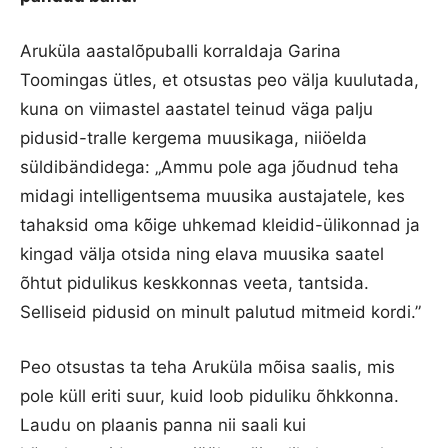
Aruküla aastalõpuballi korraldaja Garina
Toomingas ütles, et otsustas peo välja kuulutada,
kuna on viimastel aastatel teinud väga palju
pidusid-tralle kergema muusikaga, niiöelda
süldibändidega: „Ammu pole aga jõudnud teha
midagi intelligentsema muusika austajatele, kes
tahaksid oma kõige uhkemad kleidid-ülikonnad ja
kingad välja otsida ning elava muusika saatel
õhtut pidulikus keskkonnas veeta, tantsida.
Selliseid pidusid on minult palutud mitmeid kordi.”
Peo otsustas ta teha Aruküla mõisa saalis, mis
pole küll eriti suur, kuid loob piduliku õhkkonna.
Laudu on plaanis panna nii saali kui