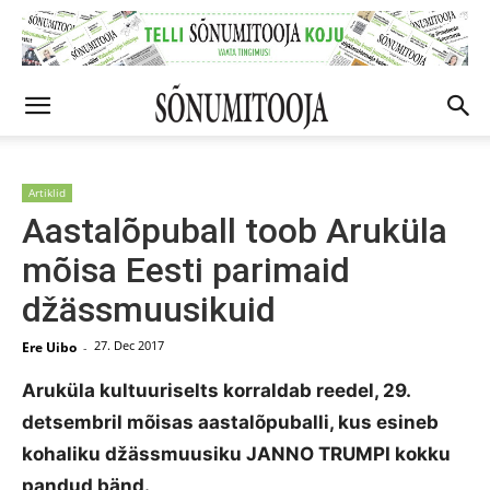
Artiklid
Aastalõpuball toob Aruküla
mõisa Eesti parimaid
džässmuusikuid
27. Dec 2017
Ere Uibo
-
Aruküla kultuuriselts korraldab reedel, 29.
detsembril mõisas aastalõpuballi, kus esineb
kohaliku džässmuusiku JANNO TRUMPI kokku
pandud bänd.