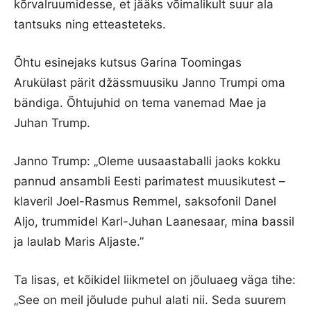
kõrvalruumidesse, et jääks võimalikult suur ala
tantsuks ning etteasteteks.
Õhtu esinejaks kutsus Garina Toomingas
Arukülast pärit džässmuusiku Janno Trumpi oma
bändiga. Õhtujuhid on tema vanemad Mae ja
Juhan Trump.
Janno Trump: „Oleme uusaastaballi jaoks kokku
pannud ansambli Eesti parimatest muusikutest –
klaveril Joel-Rasmus Remmel, saksofonil Danel
Aljo, trummidel Karl-Juhan Laanesaar, mina bassil
ja laulab Maris Aljaste.”
Ta lisas, et kõikidel liikmetel on jõuluaeg väga tihe:
„See on meil jõulude puhul alati nii. Seda suurem