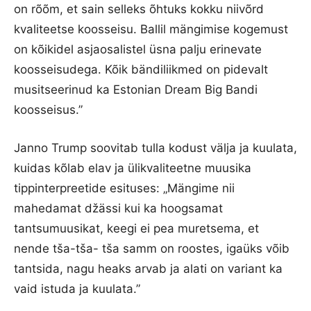
on rõõm, et sain selleks õhtuks kokku niivõrd
kvaliteetse koosseisu. Ballil mängimise kogemust
on kõikidel asjaosalistel üsna palju erinevate
koosseisudega. Kõik bändiliikmed on pidevalt
musitseerinud ka Estonian Dream Big Bandi
koosseisus.”
Janno Trump soovitab tulla kodust välja ja kuulata,
kuidas kõlab elav ja ülikvaliteetne muusika
tippinterpreetide esituses: „Mängime nii
mahedamat džässi kui ka hoogsamat
tantsumuusikat, keegi ei pea muretsema, et
nende tša-tša- tša samm on roostes, igaüks võib
tantsida, nagu heaks arvab ja alati on variant ka
vaid istuda ja kuulata.”