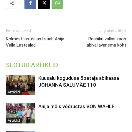
Eelmine artikkel
Järgmine artikkel
Kolmest lasteaiast saab Anija
Raasiku vallas kaob
Valla Lasteaiad
abivallavanema koht
SEOTUD ARTIKLID
Kuusalu koguduse õpetaja abikaasa
JOHANNA SALUMÄE 110
Artiklid
Anija mõis võõrustas VON WAHLE
Artiklid