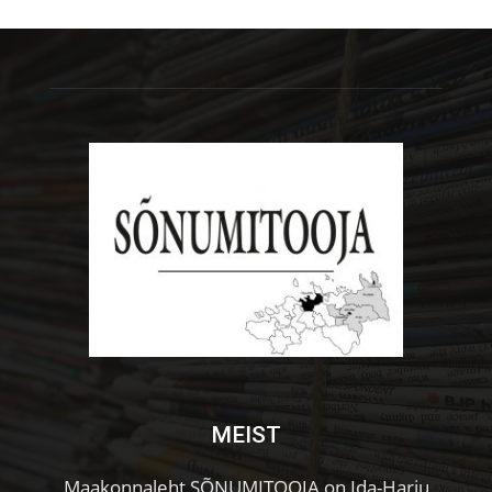
MEIST
Maakonnaleht SÕNUMITOOJA on Ida-Harju