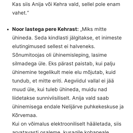
Kas siis Anija või Kehra vald, sellel pole enam
vahet.“
Noor lastega pere Kehrast:
„Miks mitte
ühineda. Seda kindlasti jälgitakse, et inimeste
elutingimused sellest ei halveneks.
Sõnumitoojas oli ühinemisleping, lasime
silmadega üle. Eks pärast paistab, kui palju
ühinemine tegelikult meie elu mõjutab, kuid
tundub, et mitte eriti. Aegviidul vallal ei jää
muud üle, kui tuleb ühineda, muidu nad
liidetakse sunniviisiliselt. Anija vald saab
ühinemisega endale Nelijärve puhkekeskuse ja
Kõrvemaa.
Kui on võimalus elektrooniliselt hääletada, siis
arvatavasti osaleme, kusagile kohapeale