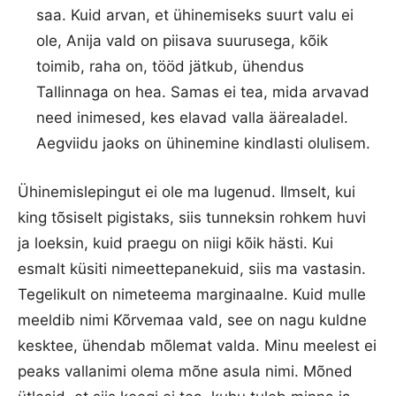
saa. Kuid arvan, et ühinemiseks suurt valu ei
ole, Anija vald on piisava suurusega, kõik
toimib, raha on, tööd jätkub, ühendus
Tallinnaga on hea. Samas ei tea, mida arvavad
need inimesed, kes elavad valla äärealadel.
Aegviidu jaoks on ühinemine kindlasti olulisem.
Ühinemislepingut ei ole ma lugenud. Ilmselt, kui
king tõsiselt pigistaks, siis tunneksin rohkem huvi
ja loeksin, kuid praegu on niigi kõik hästi. Kui
esmalt küsiti nimeettepanekuid, siis ma vastasin.
Tegelikult on nimeteema marginaalne. Kuid mulle
meeldib nimi Kõrvemaa vald, see on nagu kuldne
kesktee, ühendab mõlemat valda. Minu meelest ei
peaks vallanimi olema mõne asula nimi. Mõned