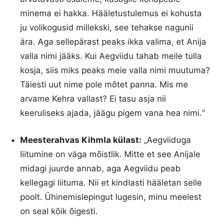
minema ei hakka. Hääletustulemus ei kohusta
ju volikogusid millekski, see tehakse nagunii
ära. Aga sellepärast peaks ikka valima, et Anija
valla nimi jääks. Kui Aegviidu tahab meile tulla
kosja, siis miks peaks meie valla nimi muutuma?
Täiesti uut nime pole mõtet panna. Mis me
arvame Kehra vallast? Ei tasu asja nii
keeruliseks ajada, jäägu pigem vana hea nimi.“
Meesterahvas Kihmla külast:
„Aegviiduga
liitumine on väga mõistlik. Mitte et see Anijale
midagi juurde annab, aga Aegviidu peab
kellegagi liituma. Nii et kindlasti hääletan selle
poolt. Ühinemislepingut lugesin, minu meelest
on seal kõik õigesti.