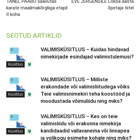
TANEL PAABO saavutas
EVE JÜRGENSILE Loksa aasta
karate maailmakõrgliiga etapil
õpetaja tiitel
II koha
SEOTUD ARTIKLID
VALIMISKÜSITLUS – Kuidas hindavad
nimekirjade esindajad valimistulemusi?
Küsitlus
VALIMISKÜSITLUS – Milliste
erakondade või valimisliitudega võiks
Teie valimisnimekiri teha koostööd ja
Küsitlus
moodustada võimuliidu ning miks?
VALIMISKÜSITLUS – Kes on teie
valimisliidu või erakonna nimekirja
kandidaadid vallavanema või linnapea
Küsitlus
ja volikogu esimehe kohale ning miks?