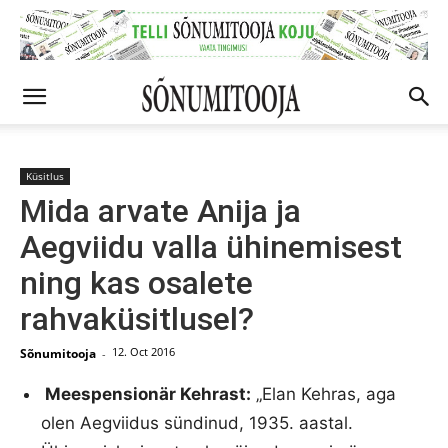
Küsitlus
Mida arvate Anija ja
Aegviidu valla ühinemisest
ning kas osalete
rahvaküsitlusel?
12. Oct 2016
Sõnumitooja
-
Meespensionär Kehrast:
„Elan Kehras, aga
olen Aegviidus sündinud, 1935. aastal.