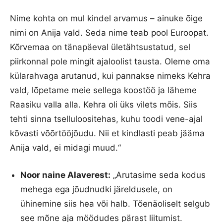
Nime kohta on mul kindel arvamus – ainuke õige
nimi on Anija vald. Seda nime teab pool Euroopat.
Kõrvemaa on tänapäeval ületähtsustatud, sel
piirkonnal pole mingit ajaloolist tausta. Oleme oma
külarahvaga arutanud, kui pannakse nimeks Kehra
vald, lõpetame meie sellega koostöö ja läheme
Raasiku valla alla. Kehra oli üks vilets mõis. Siis
tehti sinna tselluloositehas, kuhu toodi vene-ajal
kõvasti võõrtööjõudu. Nii et kindlasti peab jääma
Anija vald, ei midagi muud.“
Noor naine Alaverest:
„Arutasime seda kodus
mehega ega jõudnudki järeldusele, on
ühinemine siis hea või halb. Tõenäoliselt selgub
see mõne aja möödudes pärast liitumist.