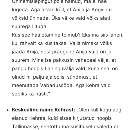
Ühinemislepingut pole näinud, ma ei näe
lugeda. Aga arvan küll, et Anija ja Aegviidu
võiksid ühineda. Üks väike vald võiks alati
suurega liituda.
Kus see hääletamine toimub? Eks ma siis lähen,
kui rahvalt ka küsitakse. Valla nimeks võiks
jääda Anija, sest praegune Anija vald on ju
suurem. Mina ise pakkusin vahepeal välja, et
pangu hoopis Lahinguvälja vald, kuna seal on
olnud nii palju ajaloolisi sündmusi, et
meenutada Vabadussõda. Aga Kehra vald
sobiks ka hästi.“
Keskealine naine Kehrast:
„Olen küll kogu aeg
elanud Kehras, kuid sisse kirjutatud hoopis
Tallinnasse, seetõttu ma küsitlusel osaleda ei