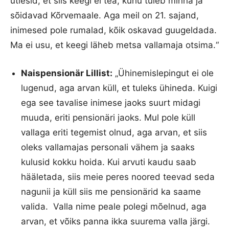
ütlesid, et siis keegi ei tea, kuhu tuleb minna ja
sõidavad Kõrvemaale. Aga meil on 21. sajand,
inimesed pole rumalad, kõik oskavad guugeldada.
Ma ei usu, et keegi läheb metsa vallamaja otsima.“
Naispensionär Lillist:
„Ühinemislepingut ei ole
lugenud, aga arvan küll, et tuleks ühineda. Kuigi
ega see tavalise inimese jaoks suurt midagi
muuda, eriti pensionäri jaoks. Mul pole küll
vallaga eriti tegemist olnud, aga arvan, et siis
oleks vallamajas personali vähem ja saaks
kulusid kokku hoida. Kui arvuti kaudu saab
hääletada, siis meie peres noored teevad seda
nagunii ja küll siis me pensionärid ka saame
valida. Valla nime peale polegi mõelnud, aga
arvan, et võiks panna ikka suurema valla järgi.