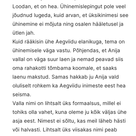
Loodan, et on hea. Ühinemislepingut pole veel
jõudnud lugeda, kuid arvan, et üksikinimesi see
ühinemine ei mõjuta ning osalen hääletusel ja
ütlen jah.
Kuid rääkisin ühe Aegviidu elanikuga, tema on
ühinemisele väga vastu. Põhjendas, et Anija
vallal on väga suur laen ja nemad peavad siis
oma rahakotti tõmbama koomale, et saaks
laenu makstud. Samas hakkab ju Anija vald
oluliselt rohkem ka Aegviidu inimeste eest hea
seisma.
Valla nimi on lihtsalt üks formaalsus, millel ei
tohiks olla vahet, kuna oleme ju kõik väljas ühe
asja eest. Nimest ei sõltu, kas meil läheb hästi
või halvasti. Lihtsalt üks viisakas nimi peab