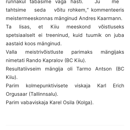
rünnakul tabasime väga hästi. Ju me
tahtsime seda võitu rohkem,“ kommenteeris
meistermeeskonnas mänginud Andres Kaarmann.
Ta lisas, et Kiiu meeskond võistluseks
spetsiaalselt ei treeninud, kuid tuumik on juba
aastaid koos mänginud.
Valla meistrivõistluste parimaks mängijaks
nimetati Rando Kapralov (BC Kiiu).
Resultatiivseim mängija oli Tarmo Antson (BC
Kiiu).
Parim kolmepunktivisete viskaja Karl Erich
Orgusaar (Tallinnsalu).
Parim vabaviskaja Karel Osila (Kolga).