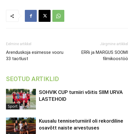
Eelmine artikkel
Järgmine artikkel
Arenduskoja esimesse vooru
ERRi ja MARGUS SOOMI
33 taotlust
filmikoostöö
SEOTUD ARTIKLID
SOHVIK CUP turniiri võitis SIIM URVA
LASTEHOID
Sport
Kuusalu tenniseturniiril oli rekordiline
osavõtt naiste arvestuses