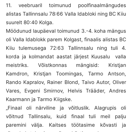
11. veebruaril toimunud poolfinaalmängudes
alistas Tallinnsalu 78:66 Valla Idabloki ning BC Kiiu
suurelt 80:40 Kolga.
Möödunud laupäeval toimunud 3.-4. koha mängus
oli Valla Idablokk parem Kolgast, finaalis alistas BC
Kiiu tulemusega 72:63 Tallinnsalu ning tuli 4.
korda ja kolmandat aastat järjest Kuusalu valla
meistriks. Võistkonnas mängisid: Kristjan
Kamdron, Kristjan Toomingas, Tarmo Antson,
Rando Kapralov, Rainer Blond, Taivo Autor, Oliver
Vares, Evgeni Smirnov, Helvis Trääder, Andres
Kaarmann ja Tarmo Kiigske.
„Finaal oli närviline ja võitluslik. Alagrupis oli
võitnud Tallinsalu, kuid finaal tuli meil palju
paremini välja. Kaitses töötasime kõvasti ja