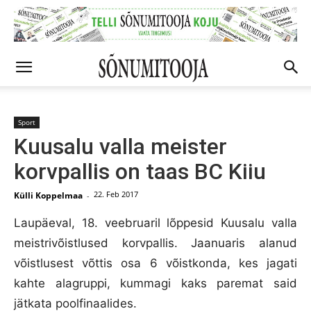
Sport
Kuusalu valla meister
korvpallis on taas BC Kiiu
22. Feb 2017
Külli Koppelmaa
-
Laupäeval, 18. veebruaril lõppesid Kuusalu valla
meistrivõistlused korvpallis. Jaanuaris alanud
võistlusest võttis osa 6 võistkonda, kes jagati
kahte alagruppi, kummagi kaks paremat said
jätkata poolfinaalides.