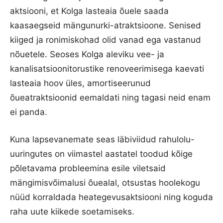
aktsiooni, et Kolga lasteaia õuele saada
kaasaegseid mängunurki-atraktsioone. Senised
kiiged ja ronimiskohad olid vanad ega vastanud
nõuetele. Seoses Kolga aleviku vee- ja
kanalisatsioonitorustike renoveerimisega kaevati
lasteaia hoov üles, amortiseerunud
õueatraktsioonid eemaldati ning tagasi neid enam
ei panda.
Kuna lapsevanemate seas läbiviidud rahulolu-
uuringutes on viimastel aastatel toodud kõige
põletavama probleemina esile viletsaid
mängimisvõimalusi õuealal, otsustas hoolekogu
nüüd korraldada heategevusaktsiooni ning koguda
raha uute kiikede soetamiseks.