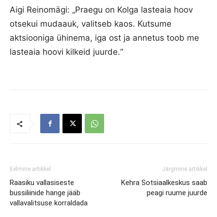
Aigi Reinomägi: „Praegu on Kolga lasteaia hoov
otsekui mudaauk, valitseb kaos. Kutsume
aktsiooniga ühinema, iga ost ja annetus toob me
lasteaia hoovi kilkeid juurde.“
Eelmine artikkel
Järgmine artikkel
Raasiku vallasiseste
Kehra Sotsiaalkeskus saab
bussiliinide hange jääb
peagi ruume juurde
vallavalitsuse korraldada