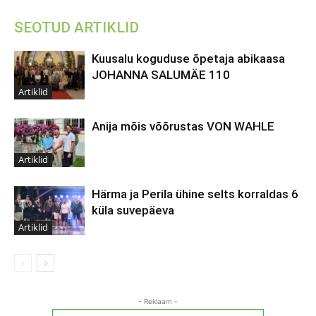
SEOTUD ARTIKLID
Kuusalu koguduse õpetaja abikaasa
JOHANNA SALUMÄE 110
Artiklid
Anija mõis võõrustas VON WAHLE
Artiklid
Härma ja Perila ühine selts korraldas 6
küla suvepäeva
Artiklid
- Reklaam -