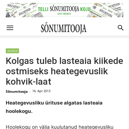
Artiklid
Kolgas tuleb lasteaia kiikede
ostmiseks heategevuslik
kohvik-laat
16. Apr 2013
Sõnumitooja
-
Heategevusliku ürituse algatas lasteaia
hoolekogu.
Hoolekogu on välja kuulutanud heategevusliku