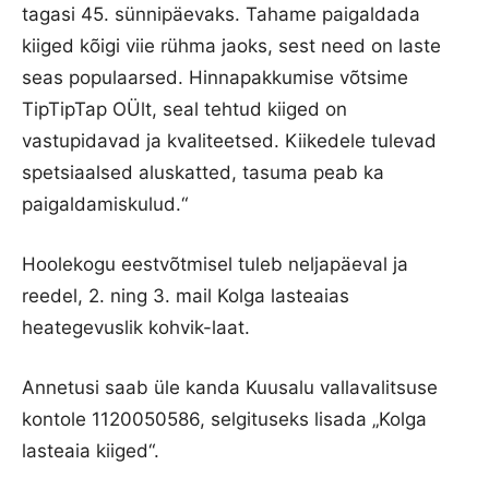
tagasi 45. sünnipäevaks. Tahame paigaldada
kiiged kõigi viie rühma jaoks, sest need on laste
seas populaarsed. Hinnapakkumise võtsime
TipTipTap OÜlt, seal tehtud kiiged on
vastupidavad ja kvaliteetsed. Kiikedele tulevad
spetsiaalsed aluskatted, tasuma peab ka
paigaldamiskulud.“
Hoolekogu eestvõtmisel tuleb neljapäeval ja
reedel, 2. ning 3. mail Kolga lasteaias
heategevuslik kohvik-laat.
Annetusi saab üle kanda Kuusalu vallavalitsuse
kontole 1120050586, selgituseks lisada „Kolga
lasteaia kiiged“.