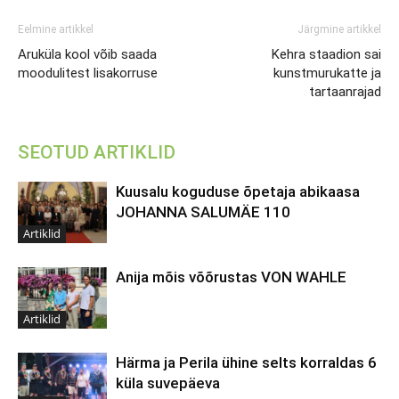
Eelmine artikkel
Järgmine artikkel
Aruküla kool võib saada
Kehra staadion sai
moodulitest lisakorruse
kunstmurukatte ja
tartaanrajad
SEOTUD ARTIKLID
Kuusalu koguduse õpetaja abikaasa
JOHANNA SALUMÄE 110
Artiklid
Anija mõis võõrustas VON WAHLE
Artiklid
Härma ja Perila ühine selts korraldas 6
küla suvepäeva