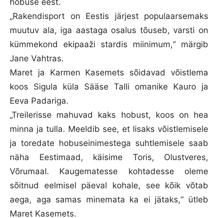
hobuse eest.
„Rakendisport on Eestis järjest populaarsemaks
muutuv ala, iga aastaga osalus tõuseb, varsti on
kümmekond ekipaaži stardis miinimum,“ märgib
Jane Vahtras.
Maret ja Karmen Kasemets sõidavad võistlema
koos Sigula küla Sääse Talli omanike Kauro ja
Eeva Padariga.
„Treilerisse mahuvad kaks hobust, koos on hea
minna ja tulla. Meeldib see, et lisaks võistlemisele
ja toredate hobuseinimestega suhtlemisele saab
näha Eestimaad, käisime Toris, Olustveres,
Võrumaal. Kaugematesse kohtadesse oleme
sõitnud eelmisel päeval kohale, see kõik võtab
aega, aga samas minemata ka ei jätaks,“ ütleb
Maret Kasemets.