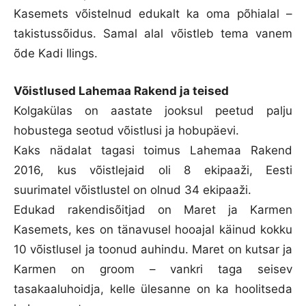
Kasemets võistelnud edukalt ka oma põhialal –
takistussõidus. Samal alal võistleb tema vanem
õde Kadi Ilings.
Võistlused Lahemaa
Rakend ja teised
Kolgakülas on aastate jooksul peetud palju
hobustega seotud võistlusi ja hobupäevi.
Kaks nädalat tagasi toimus Lahemaa Rakend
2016, kus võistlejaid oli 8 ekipaaži, Eesti
suurimatel võistlustel on olnud 34 ekipaaži.
Edukad rakendisõitjad on Maret ja Karmen
Kasemets, kes on tänavusel hooajal käinud kokku
10 võistlusel ja toonud auhindu. Maret on kutsar ja
Karmen on groom – vankri taga seisev
tasakaaluhoidja, kelle ülesanne on ka hoolitseda