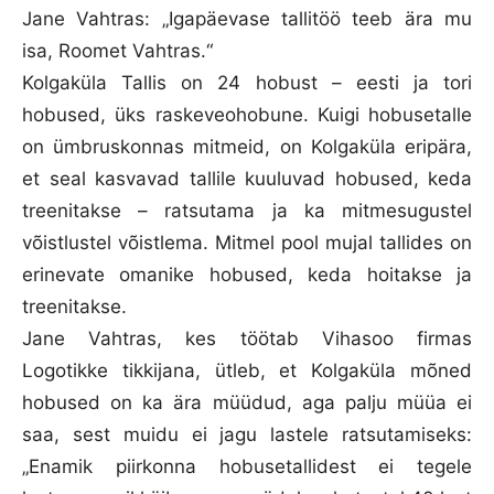
Jane Vahtras: „Igapäevase tallitöö teeb ära mu
isa, Roomet Vahtras.“
Kolgaküla Tallis on 24 hobust – eesti ja tori
hobused, üks raskeveohobune. Kuigi hobusetalle
on ümbruskonnas mitmeid, on Kolgaküla eripära,
et seal kasvavad tallile kuuluvad hobused, keda
treenitakse – ratsutama ja ka mitmesugustel
võistlustel võistlema. Mitmel pool mujal tallides on
erinevate omanike hobused, keda hoitakse ja
treenitakse.
Jane Vahtras, kes töötab Vihasoo firmas
Logotikke tikkijana, ütleb, et Kolgaküla mõned
hobused on ka ära müüdud, aga palju müüa ei
saa, sest muidu ei jagu lastele ratsutamiseks:
„Enamik piirkonna hobusetallidest ei tegele