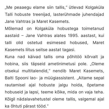
„Me peaaegu elame siin tallis,“ ütlevad Kolgaküla
Talli hobuste treenijad, lasterühmade juhendajad
Jane Vahtras ja Maret Kasemets.
Mõlemad on Kolgaküla hobustega toimetanud
aastaid – Jane Vahtras alates 1995. aastast, kui
talli olid ostetud esimesed hobused, Maret
Kasemets liitus seitse aastat tagasi.
Kuna nad käivad tallis oma põhitöö kõrvalt ja
hobina, siis täpseid ametinimetusi pole. „Oleme
otsekui multitalendid,“ nendib Maret Kasemets,
Balti Spooni lao- ja müügiassistent. „Aitame sepal
rautamisel ajal hobuste jalgu hoida, õpetame
hobuseid ja lapsi, teeme kõike, mida on vaja teha.
Kõigil nädalavahetustel oleme tallis, valgemal ajal
ka õhtuti pärast tööd.“