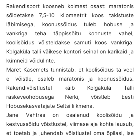
Rakendisport koosneb kolmest osast: maratonis
sõidetakse 7,5-10 kilomeetrit koos takistuste
läbimisega, koonussõidus tuleb hobuse ja
vankriga teha täppissõitu koonuste vahel,
koolisõidus võisteldakse samuti koos vankriga.
Kolgaküla talli väikese kontori seinal on karikaid ja
kümneid võidulinte.
Maret Kasemets tunnistab, et koolisõidus ta veel
ei võistle, osaleb maratonis ja koonussõidus.
Rakendivõistlustel käib Kolgaküla Talli
raskeveohobusega Nerki, võistleb Eesti
Hobusekasvatajate Seltsi liikmena.
Jane Vahtras on osalenud koolisõidu ja
kestvussõidu võistlustel, viimase aja kohta lausub,
et toetab ja juhendab võistlustel oma õpilasi, ise