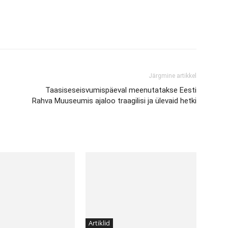
Järgmine artikkel
Taasiseseisvumispäeval meenutatakse Eesti
Rahva Muuseumis ajaloo traagilisi ja ülevaid hetki
Artiklid