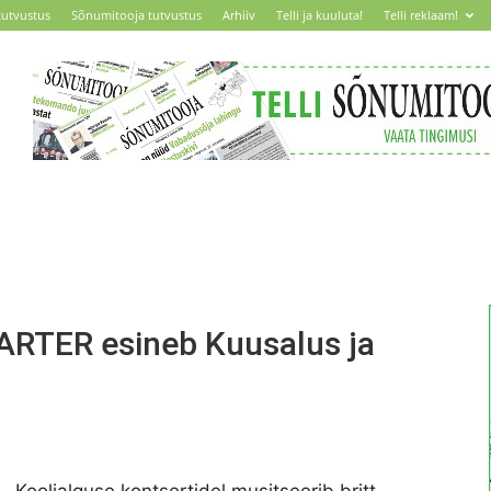
tutvustus
Sõnumitooja tutvustus
Arhiiv
Telli ja kuuluta!
Telli reklaam!
CARTER esineb Kuusalus ja