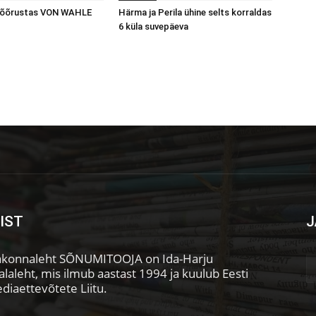
 võõrustas VON WAHLE
Härma ja Perila ühine selts korraldas
6 küla suvepäeva
IST
J
konnaleht SÕNUMITOOJA on Ida-Harju
laleht, mis ilmub aastast 1994 ja kuulub Eesti
diaettevõtete Liitu.