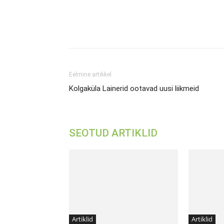
Jagada
Eelmine artikkel
Kolgaküla Lainerid ootavad uusi liikmeid
SEOTUD ARTIKLID
Artiklid
Artiklid