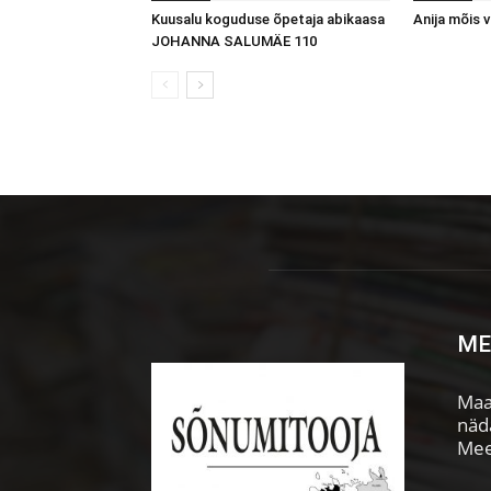
Kuusalu koguduse õpetaja abikaasa
Anija mõis
JOHANNA SALUMÄE 110
ME
Maa
näda
Mee