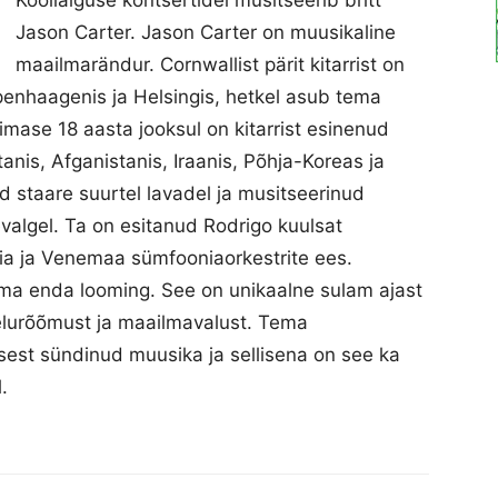
Koolialguse kontsertidel musitseerib britt
Jason Carter. Jason Carter on muusikaline
maailmarändur. Cornwallist pärit kitarrist on
enhaagenis ja Helsingis, hetkel asub tema
ase 18 aasta jooksul on kitarrist esinenud
anis, Afganistanis, Iraanis, Põhja-Koreas ja
nud staare suurtel lavadel ja musitseerinud
evalgel. Ta on esitanud Rodrigo kuulsat
nnia ja Venemaa sümfooniaorkestrite ees.
ema enda looming. See on unikaalne sulam ajast
 elurõõmust ja maailmavalust. Tema
st sündinud muusika ja sellisena on see ka
.