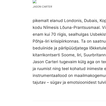
JASON CARTER
pikemalt elanud Londonis, Dubais, Kop
kodu Nīmesis Lõuna-Prantsusmaal. Viim
enam kui 70 riigis, sealhulgas Usbekist
Põhja-Iiri kriisipiirkonnas. Ta on saat
beduiinide ja pärlipüüdjatega lõkketul
kitarrikontserti Soome, Iiri, Suurbrita
Jason Carteri tugevaim külg aga on t
ja ruumist ning teel kohatud inimeste
instrumentaallood on maailmakogemuse
tajutav – sügav ja emotsioonidest tulvil