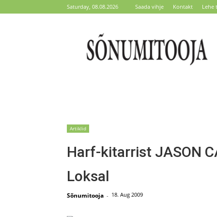
Saturday, 08.08.2026
Saada vihje
Kontakt
Lehe 
Sõnumitooja
Artiklid
Harf-kitarrist JASON 
Loksal
18. Aug 2009
Sõnumitooja
-