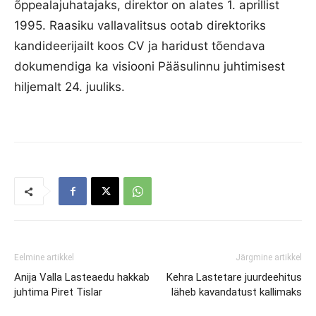
õppealajuhatajaks, direktor on alates 1. aprillist
1995. Raasiku vallavalitsus ootab direktoriks
kandideerijailt koos CV ja haridust tõendava
dokumendiga ka visiooni Pääsulinnu juhtimisest
hiljemalt 24. juuliks.
Eelmine artikkel
Järgmine artikkel
Anija Valla Lasteaedu hakkab
Kehra Lastetare juurdeehitus
juhtima Piret Tislar
läheb kavandatust kallimaks