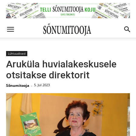
Lühiuudised
Aruküla huvialakeskusele
otsitakse direktorit
5. Jul 2023
Sõnumitooja
-