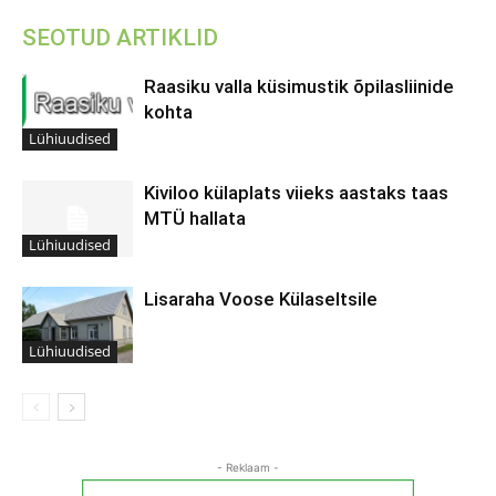
SEOTUD ARTIKLID
Raasiku valla küsimustik õpilasliinide
kohta
Lühiuudised
Kiviloo külaplats viieks aastaks taas
MTÜ hallata
Lühiuudised
Lisaraha Voose Külaseltsile
Lühiuudised
- Reklaam -