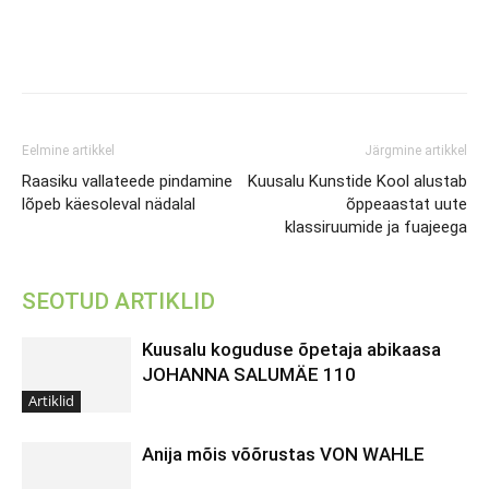
Eelmine artikkel
Järgmine artikkel
Raasiku vallateede pindamine
Kuusalu Kunstide Kool alustab
lõpeb käesoleval nädalal
õppeaastat uute
klassiruumide ja fuajeega
SEOTUD ARTIKLID
Kuusalu koguduse õpetaja abikaasa
JOHANNA SALUMÄE 110
Artiklid
Anija mõis võõrustas VON WAHLE