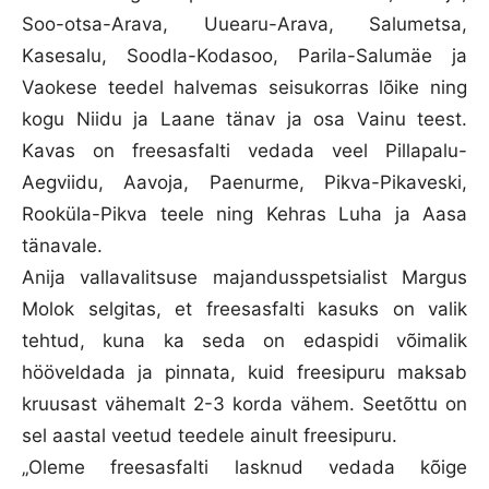
Soo-otsa-Arava, Uuearu-Arava, Salumetsa,
Kasesalu, Soodla-Kodasoo, Parila-Salumäe ja
Vaokese teedel halvemas seisukorras lõike ning
kogu Niidu ja Laane tänav ja osa Vainu teest.
Kavas on freesasfalti vedada veel Pillapalu-
Aegviidu, Aavoja, Paenurme, Pikva-Pikaveski,
Rooküla-Pikva teele ning Kehras Luha ja Aasa
tänavale.
Anija vallavalitsuse majandusspetsialist Margus
Molok selgitas, et freesasfalti kasuks on valik
tehtud, kuna ka seda on edaspidi võimalik
hööveldada ja pinnata, kuid freesipuru maksab
kruusast vähemalt 2-3 korda vähem. Seetõttu on
sel aastal veetud teedele ainult freesipuru.
„Oleme freesasfalti lasknud vedada kõige