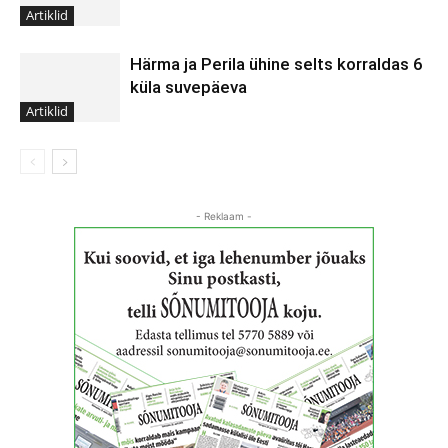
Artiklid
Härma ja Perila ühine selts korraldas 6
küla suvepäeva
Artiklid
- Reklaam -