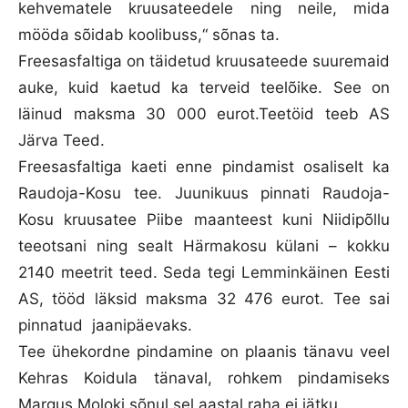
kehvematele kruusateedele ning neile, mida
mööda sõidab koolibuss,“ sõnas ta.
Freesasfaltiga on täidetud kruusateede suuremaid
auke, kuid kaetud ka terveid teelõike. See on
läinud maksma 30 000 eurot.Teetöid teeb AS
Järva Teed.
Freesasfaltiga kaeti enne pindamist osaliselt ka
Raudoja-Kosu tee. Juunikuus pinnati Raudoja-
Kosu kruusatee Piibe maanteest kuni Niidipõllu
teeotsani ning sealt Härmakosu külani – kokku
2140 meetrit teed. Seda tegi Lemminkäinen Eesti
AS, tööd läksid maksma 32 476 eurot. Tee sai
pinnatud jaanipäevaks.
Tee ühekordne pindamine on plaanis tänavu veel
Kehras Koidula tänaval, rohkem pindamiseks
Margus Moloki sõnul sel aastal raha ei jätku.