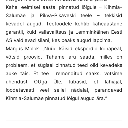
Kahel eelmisel aastal pinnatud lõigule – Kihmla-
Salumäe ja Pikva-Pikaveski teele – tekkisid
kevadel augud. Teetöödele kehtib kaheaastane
garantii, kuid vallavalitsus ja Lemminkäinen Eesti
AS vaidlevad siiani, kes peaks augud lappima.
Margus Molok: „Nüüd käisid eksperdid kohapeal,
võtsid proovid. Tahame aru saada, milles on
probleem, et sügisel pinnatud teed olid kevadeks
auke täis. Et tee remonditud saaks, võtsime
ühendust OÜga Üle, lubasid, et lähiajal,
loodetavasti veel sellel nädalal, parandavad
Kihmla-Salumäe pinnatud lõigul augud ära.“