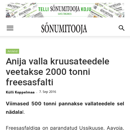
Artiklid
Anija valla kruusateedele
veetakse 2000 tonni
freesasfalti
7. Sep 2016
Külli Koppelmaa
-
Viimased 500 tonni pannakse vallateedele sel
nädala
l.
Freesasfaldiga on parandatud Ussikuuse, Aavoja,