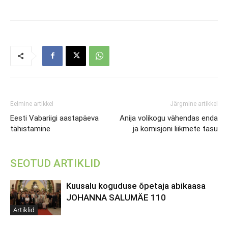
Eelmine artikkel
Järgmine artikkel
Eesti Vabariigi aastapäeva
Anija volikogu vähendas enda
tähistamine
ja komisjoni liikmete tasu
SEOTUD ARTIKLID
Kuusalu koguduse õpetaja abikaasa
JOHANNA SALUMÄE 110
Artiklid