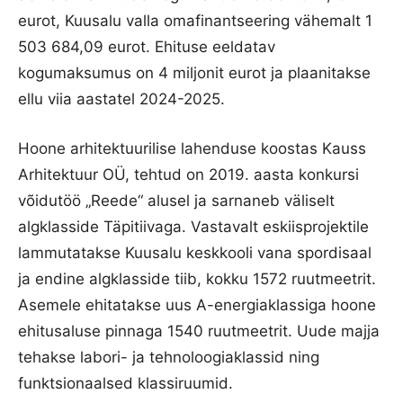
eurot, Kuusalu valla omafinantseering vähemalt 1
503 684,09 eurot. Ehituse eeldatav
kogumaksumus on 4 miljonit eurot ja plaanitakse
ellu viia aastatel 2024-2025.
Hoone arhitektuurilise lahenduse koostas Kauss
Arhitektuur OÜ, tehtud on 2019. aasta konkursi
võidutöö „Reede“ alusel ja sarnaneb väliselt
algklasside Täpitiivaga. Vastavalt eskiisprojektile
lammutatakse Kuusalu keskkooli vana spordisaal
ja endine algklasside tiib, kokku 1572 ruutmeetrit.
Asemele ehitatakse uus A-energiaklassiga hoone
ehitusaluse pinnaga 1540 ruutmeetrit. Uude majja
tehakse labori- ja tehnoloogiaklassid ning
funktsionaalsed klassiruumid.