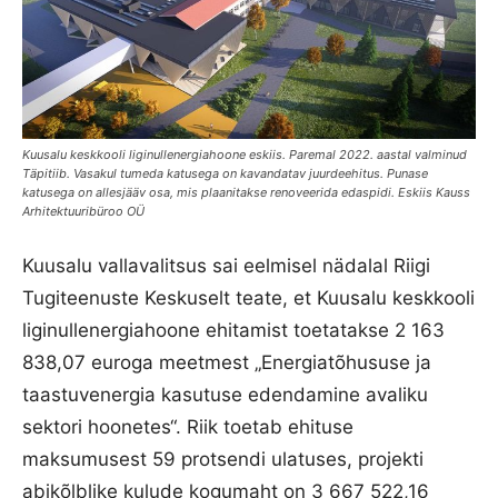
Kuusalu keskkooli liginullenergiahoone eskiis. Paremal 2022. aastal valminud
Täpitiib. Vasakul tumeda katusega on kavandatav juurdeehitus. Punase
katusega on allesjääv osa, mis plaanitakse renoveerida edaspidi. Eskiis Kauss
Arhitektuuribüroo OÜ
Kuusalu vallavalitsus sai eelmisel nädalal Riigi
Tugiteenuste Keskuselt teate, et Kuusalu keskkooli
liginullenergiahoone ehitamist toetatakse 2 163
838,07 euroga meetmest „Energiatõhususe ja
taastuvenergia kasutuse edendamine avaliku
sektori hoonetes“. Riik toetab ehituse
maksumusest 59 protsendi ulatuses, projekti
abikõlblike kulude kogumaht on 3 667 522,16