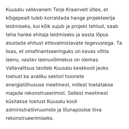
Kuusalu vallavanem Terje Kraanvelt ütles, et
kõigepealt tuleb korraldada hange projekteerija
leidmiseks, kui kõik sujub ja projekt tehtud, saab
teha hanke ehitaja leidmiseks ja aasta lõpus
alustada ehitust ettevalmistavate tegevustega. Ta
lisas, et omafinantseeringuks on kavas võtta
laenu, vastav laenuvõimekus on olemas.
Vallavalitsus taotleb Kuusalu keskkooli jaoks
toetust ka avaliku sektori hoonete
energiatõhususe meetmest, millest toetatakse
majade rekonstrueerimist. Sellest meetmest
küsitakse toetust Kuusalu kooli
administratiivruumide ja lõunapoolse tiiva
rekonstrueerimiseks.