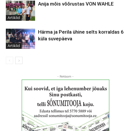
Anija mõis võõrustas VON WAHLE
Artiklid
Härma ja Perila ühine selts korraldas 6
küla suvepäeva
Artiklid
- Reklaam -