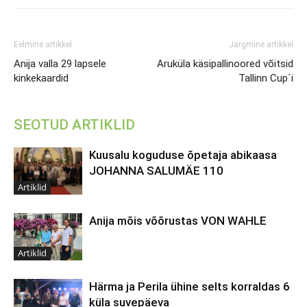
Eelmine artikkel
Järgmine artikkel
Anija valla 29 lapsele
Aruküla käsipallinoored võitsid
kinkekaardid
Tallinn Cup´i
SEOTUD ARTIKLID
Kuusalu koguduse õpetaja abikaasa
JOHANNA SALUMÄE 110
Artiklid
Anija mõis võõrustas VON WAHLE
Artiklid
Härma ja Perila ühine selts korraldas 6
küla suvepäeva