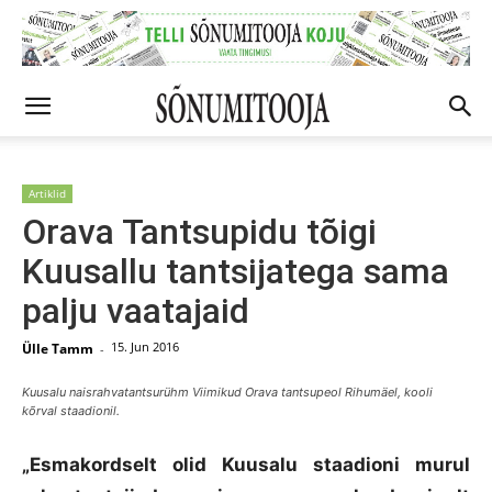
Artiklid
Orava Tantsupidu tõigi
Kuusallu tantsijatega sama
palju vaatajaid
15. Jun 2016
Ülle Tamm
-
Kuusalu naisrahvatantsurühm Viimikud Orava tantsupeol Rihumäel, kooli
kõrval staadionil.
„Esmakordselt olid Kuusalu staadioni murul