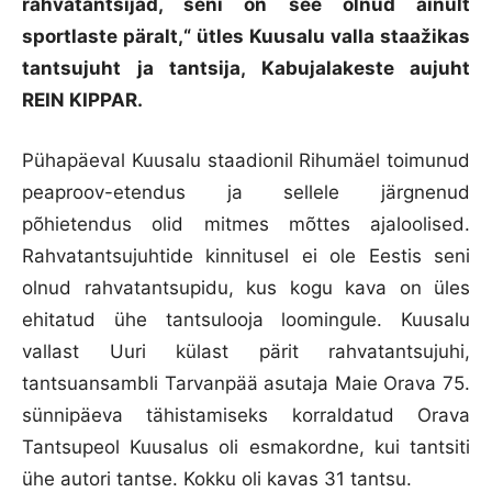
rahvatantsijad, seni on see olnud ainult
sportlaste päralt,“ ütles Kuusalu valla staažikas
tantsujuht ja tantsija, Kabujalakeste aujuht
REIN KIPPAR.
Pühapäeval Kuusalu staadionil Rihumäel toimunud
peaproov-etendus ja sellele järgnenud
põhietendus olid mitmes mõttes ajaloolised.
Rahvatantsujuhtide kinnitusel ei ole Eestis seni
olnud rahvatantsupidu, kus kogu kava on üles
ehitatud ühe tantsulooja loomingule. Kuusalu
vallast Uuri külast pärit rahvatantsujuhi,
tantsuansambli Tarvanpää asutaja Maie Orava 75.
sünnipäeva tähistamiseks korraldatud Orava
Tantsupeol Kuusalus oli esmakordne, kui tantsiti
ühe autori tantse. Kokku oli kavas 31 tantsu.