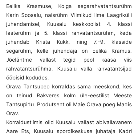
Eelika Krasmuse, Kolga segarahvatantsurühm
Karin Soosalu, naisrühm Viimikud Ilme Laagrikülli
juhendamisel, Kuusalu keskkoolist 4. klassi
lasterühm ja 5. klassi rahvatantsurühm, keda
juhendab Krista Kukk, ning 7.-9. klasside
segarühm, kelle juhendaja on Eelika Kramus.
Jõelähtme vallast tegid peol kaasa viis
rahvatantsurühma. Kuusalu valla rahvatantsijad
ööbisid kodudes.
Orava Tantsupeo korraldas sama meeskond, kes
on teinud Rakveres kolm üle-eestilist Meeste
Tantsupidu. Produtsent oli Maie Orava poeg Madis
Orav.
Korraldustiimis olid Kuusalu vallast abivallavanem
Aare Ets, Kuusalu spordikeskuse juhataja Kadri