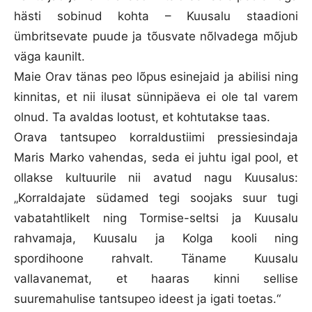
hästi sobinud kohta – Kuusalu staadioni
ümbritsevate puude ja tõusvate nõlvadega mõjub
väga kaunilt.
Maie Orav tänas peo lõpus esinejaid ja abilisi ning
kinnitas, et nii ilusat sünnipäeva ei ole tal varem
olnud. Ta avaldas lootust, et kohtutakse taas.
Orava tantsupeo korraldustiimi pressiesindaja
Maris Marko vahendas, seda ei juhtu igal pool, et
ollakse kultuurile nii avatud nagu Kuusalus:
„Korraldajate südamed tegi soojaks suur tugi
vabatahtlikelt ning Tormise-seltsi ja Kuusalu
rahvamaja, Kuusalu ja Kolga kooli ning
spordihoone rahvalt. Täname Kuusalu
vallavanemat, et haaras kinni sellise
suuremahulise tantsupeo ideest ja igati toetas.“