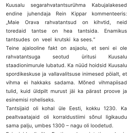
Kuusalu segarahvatantsurühma Kabujalakesed
endine juhendaja Rein Kippar kommenteeris:
„Maie Orava rahvatantsud on kihvtid, neid
toredaid tantse on hea tantsida. Enamikus
tantsudes on veel krutski ka sees.“
Teine ajalooline fakt on asjaolu, et seni ei ole
rahvatantsuga seotud üritusi Kuusalu
staadionimurule lubatud. Ka nüüd hoidsid Kuusalu
spordikeskuse ja vallavalitsuse inimesed pöialt, et
vihma ei hakkaks sadama. Mõned vihmapiisad
tulid, kuid üldpilt murust jäi ka pärast proove ja
esinemisi roheliseks.
Tantsijaid oli kohal üle Eesti, kokku 1230. Ka
pealtvaatajaid oli korraldustiimi sõnul ligikaudu
sama palju, umbes 1300 – nagu oli loodetud.