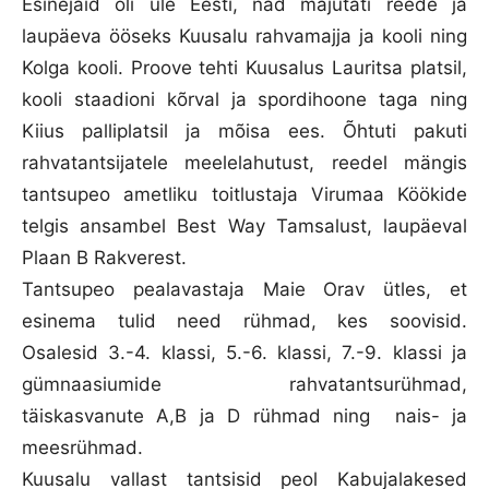
Esinejaid oli üle Eesti, nad majutati reede ja
laupäeva ööseks Kuusalu rahvamajja ja kooli ning
Kolga kooli. Proove tehti Kuusalus Lauritsa platsil,
kooli staadioni kõrval ja spordihoone taga ning
Kiius palliplatsil ja mõisa ees. Õhtuti pakuti
rahvatantsijatele meelelahutust, reedel mängis
tantsupeo ametliku toitlustaja Virumaa Köökide
telgis ansambel Best Way Tamsalust, laupäeval
Plaan B Rakverest.
Tantsupeo pealavastaja Maie Orav ütles, et
esinema tulid need rühmad, kes soovisid.
Osalesid 3.-4. klassi, 5.-6. klassi, 7.-9. klassi ja
gümnaasiumide rahvatantsurühmad,
täiskasvanute A,B ja D rühmad ning nais- ja
meesrühmad.
Kuusalu vallast tantsisid peol Kabujalakesed