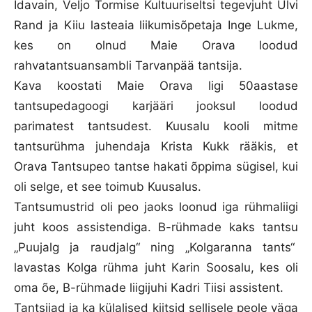
Idavain, Veljo Tormise Kultuuriseltsi tegevjuht Ulvi
Rand ja Kiiu lasteaia liikumisõpetaja Inge Lukme,
kes on olnud Maie Orava loodud
rahvatantsuansambli Tarvanpää tantsija.
Kava koostati Maie Orava ligi 50aastase
tantsupedagoogi karjääri jooksul loodud
parimatest tantsudest. Kuusalu kooli mitme
tantsurühma juhendaja Krista Kukk rääkis, et
Orava Tantsupeo tantse hakati õppima sügisel, kui
oli selge, et see toimub Kuusalus.
Tantsumustrid oli peo jaoks loonud iga rühmaliigi
juht koos assistendiga. B-rühmade kaks tantsu
„Puujalg ja raudjalg“ ning „Kolgaranna tants“
lavastas Kolga rühma juht Karin Soosalu, kes oli
oma õe, B-rühmade liigijuhi Kadri Tiisi assistent.
Tantsijad ja ka külalised kiitsid sellisele peole väga