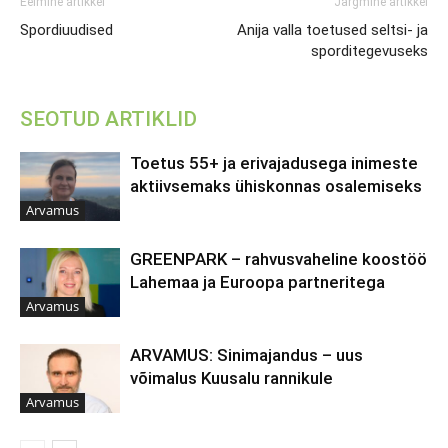
Eelmine artikkel
Järgmine artikkel
Spordiuudised
Anija valla toetused seltsi- ja
sporditegevuseks
SEOTUD ARTIKLID
Toetus 55+ ja erivajadusega inimeste
aktiivsemaks ühiskonnas osalemiseks
Arvamus
GREENPARK – rahvusvaheline koostöö
Lahemaa ja Euroopa partneritega
Arvamus
ARVAMUS: Sinimajandus – uus
võimalus Kuusalu rannikule
Arvamus