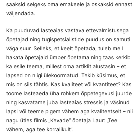
saaksid selgeks oma emakeele ja oskaksid ennast
väljendada.
Ka puuduvad lasteaias vastava ettevalmistusega
õpetajad ning tugispetsialistide puudus on samuti
väga suur. Selleks, et keelt õpetada, tuleb meil
hakata õpetajaid ümber õpetama ning taas kerkib
ka esile teema, millest oma artiklit alustasin – et
lapsed on niigi ülekoormatud. Tekib küsimus, et
mis on siis tähtis. Kas kvaliteet või kvantiteet? Kas
toome lasteaeda üha rohkem õppetegevusi juurde
ning kasvatame juba lasteaias stressis ja väsinud
lapsi või teeme pigem vähem aga kvaliteetselt – nii
nagu ütles filmis „Kevade“ õpetaja Laur: „Tee
vähem, aga tee korralikult“.