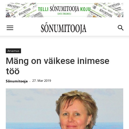
Arvamus
Mäng on väikese inimese
töö
27. Mar 2019
Sõnumitooja
-