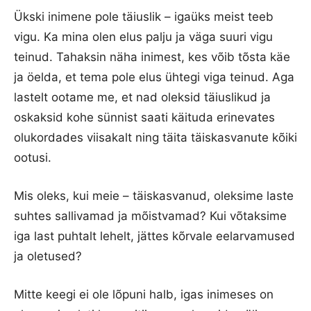
Ükski inimene pole täiuslik – igaüks meist teeb
vigu. Ka mina olen elus palju ja väga suuri vigu
teinud. Tahaksin näha inimest, kes võib tõsta käe
ja öelda, et tema pole elus ühtegi viga teinud. Aga
lastelt ootame me, et nad oleksid täiuslikud ja
oskaksid kohe sünnist saati käituda erinevates
olukordades viisakalt ning täita täiskasvanute kõiki
ootusi.
Mis oleks, kui meie – täiskasvanud, oleksime laste
suhtes sallivamad ja mõistvamad? Kui võtaksime
iga last puhtalt lehelt, jättes kõrvale eelarvamused
ja oletused?
Mitte keegi ei ole lõpuni halb, igas inimeses on