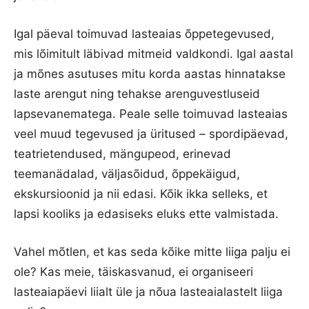
Igal päeval toimuvad lasteaias õppetegevused,
mis lõimitult läbivad mitmeid valdkondi. Igal aastal
ja mõnes asutuses mitu korda aastas hinnatakse
laste arengut ning tehakse arenguvestluseid
lapsevanematega. Peale selle toimuvad lasteaias
veel muud tegevused ja üritused – spordipäevad,
teatrietendused, mängupeod, erinevad
teemanädalad, väljasõidud, õppekäigud,
ekskursioonid ja nii edasi. Kõik ikka selleks, et
lapsi kooliks ja edasiseks eluks ette valmistada.
Vahel mõtlen, et kas seda kõike mitte liiga palju ei
ole? Kas meie, täiskasvanud, ei organiseeri
lasteaiapäevi liialt üle ja nõua lasteaialastelt liiga