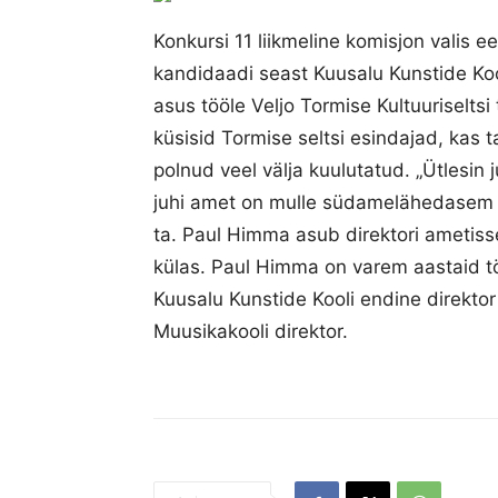
Konkursi 11 liikmeline komisjon valis e
kandidaadi seast Kuusalu Kunstide Koo
asus tööle Veljo Tormise Kultuuriselts
küsisid Tormise seltsi esindajad, kas t
polnud veel välja kuulutatud. „Ütlesin j
juhi amet on mulle südamelähedasem ni
ta. Paul Himma asub direktori ametiss
külas. Paul Himma on varem aastaid t
Kuusalu Kunstide Kooli endine direktor
Muusikakooli direktor.