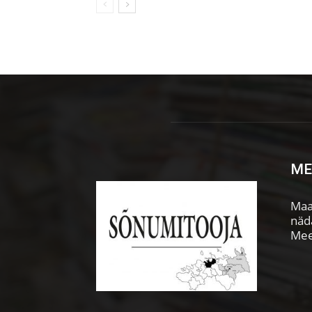
ME
Maa
näda
Mee