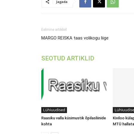
Jagada
Eelmine artikkel
MARGO REISKA taas volikogu liige
SEOTUD ARTIKLID
Lühiuudised
Lühiuudis
Raasiku valla küsimustik õpilasliinide
Kiviloo küla
kohta
MTÜ hallat