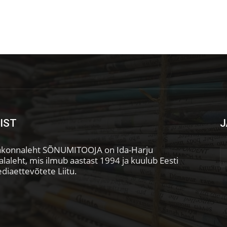
IST
J
konnaleht SÕNUMITOOJA on Ida-Harju
laleht, mis ilmub aastast 1994 ja kuulub Eesti
diaettevõtete Liitu.