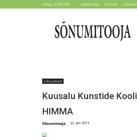
Friday, 07.08.2026
Saada vihje
Kontakt
Lehe tut
Sõnumitooja
Lühiuudised
Kuusalu Kunstide Kooli 
HIMMA
22. Jan 2013
Sõnumitooja
-