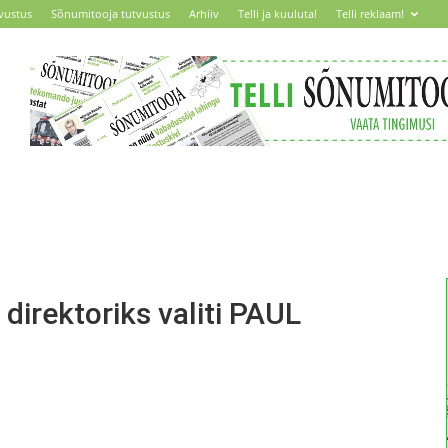
vustus
Sõnumitooja tutvustus
Arhiiv
Telli ja kuuluta!
Telli reklaam!
direktoriks valiti PAUL