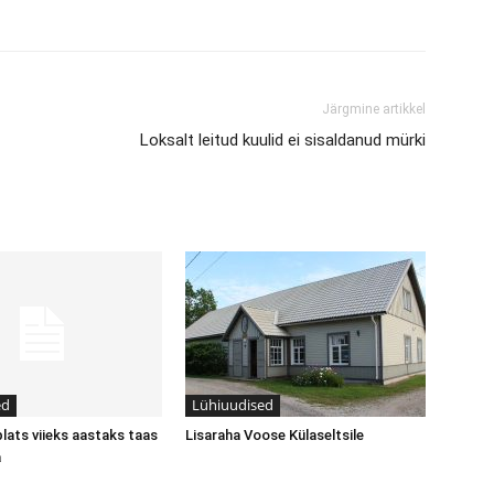
Järgmine artikkel
Loksalt leitud kuulid ei sisaldanud mürki
ed
Lühiuudised
plats viieks aastaks taas
Lisaraha Voose Külaseltsile
a