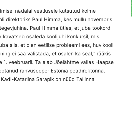
elmisel nädalal vestlusele kutsutud kolme
li direktoriks Paul Himma, kes mullu novembris
i tegevjuhina. Paul Himma ütles, et juba tookord
a kavatseb osaleda koolijuhi konkursil, mis
uba siis, et olen eetilise probleemi ees, huvikooli
ng ei saa välistada, et osalen ka seal,“ rääkis
e 1. veebruaril. Ta elab Jõelähtme vallas Haapse
öötanud rahvusooper Estonia peadirektorina.
 Kadi-Katariina Sarapik on nüüd Tallinna