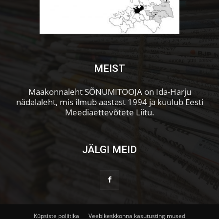
MEIST
Maakonnaleht SÕNUMITOOJA on Ida-Harju
nädalaleht, mis ilmub aastast 1994 ja kuulub Eesti
Meediaettevõtete Liitu.
JÄLGI MEID
Küpsiste poliitika
Veebikeskkonna kasutustingimused