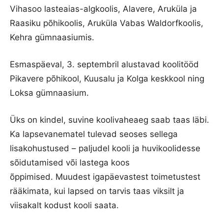
Vihasoo lasteaias-algkoolis, Alavere, Aruküla ja
Raasiku põhikoolis, Aruküla Vabas Waldorfkoolis,
Kehra gümnaasiumis.
Esmaspäeval, 3. septembril alustavad koolitööd
Pikavere põhikool, Kuusalu ja Kolga keskkool ning
Loksa gümnaasium.
Üks on kindel, suvine koolivaheaeg saab taas läbi.
Ka lapsevanematel tulevad seoses sellega
lisakohustused – paljudel kooli ja huvikoolidesse
sõidutamised või lastega koos
õppimised. Muudest igapäevastest toimetustest
rääkimata, kui lapsed on tarvis taas viksilt ja
viisakalt kodust kooli saata.