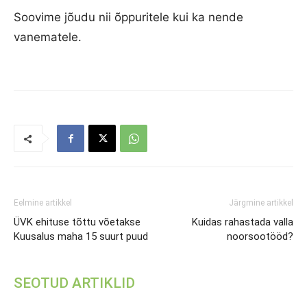
Soovime jõudu nii õppuritele kui ka nende
vanematele.
Eelmine artikkel
Järgmine artikkel
ÜVK ehituse tõttu võetakse
Kuidas rahastada valla
Kuusalus maha 15 suurt puud
noorsootööd?
SEOTUD ARTIKLID