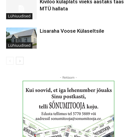
Kiviloo külaplats viieks aastaks taas
MTÜ hallata
Lühiuudised
Lisaraha Voose Külaseltsile
Lühiuudised
- Reklaam -