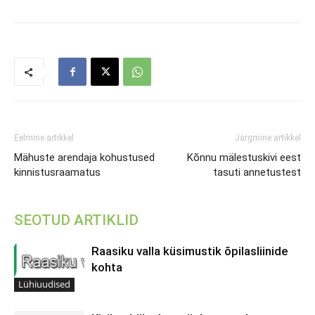
Eelmine artikkel
Järgmine artikkel
Mähuste arendaja kohustused
Kõnnu mälestuskivi eest
kinnistusraamatus
tasuti annetustest
SEOTUD ARTIKLID
Raasiku valla küsimustik õpilasliinide
kohta
Lühiuudised