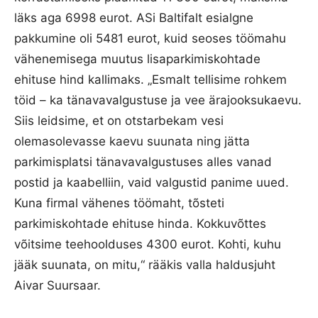
läks aga 6998 eurot. ASi Baltifalt esialgne
pakkumine oli 5481 eurot, kuid seoses töömahu
vähenemisega muutus lisaparkimiskohtade
ehituse hind kallimaks. „Esmalt tellisime rohkem
töid – ka tänavavalgustuse ja vee ärajooksukaevu.
Siis leidsime, et on otstarbekam vesi
olemasolevasse kaevu suunata ning jätta
parkimisplatsi tänavavalgustuses alles vanad
postid ja kaabelliin, vaid valgustid panime uued.
Kuna firmal vähenes töömaht, tõsteti
parkimiskohtade ehituse hinda. Kokkuvõttes
võitsime teehoolduses 4300 eurot. Kohti, kuhu
jääk suunata, on mitu,“ rääkis valla haldusjuht
Aivar Suursaar.