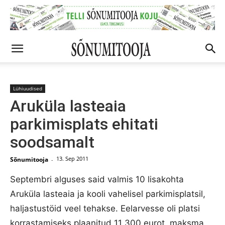
Lühiuudised
Aruküla lasteaia
parkimisplats ehitati
soodsamalt
13. Sep 2011
Sõnumitooja
-
Septembri alguses said valmis 10 lisakohta
Aruküla lasteaia ja kooli vahelisel parkimisplatsil,
haljastustöid veel tehakse. Eelarvesse oli platsi
korrastamiseks plaanitud 11 300 eurot, maksma