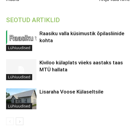
SEOTUD ARTIKLID
Raasiku valla küsimustik õpilasliinide
kohta
Lühiuudised
Kiviloo külaplats viieks aastaks taas
MTÜ hallata
Lühiuudised
Lisaraha Voose Külaseltsile
Lühiuudised