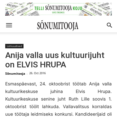
Lühiuudised
Anija valla uus kultuurijuht
on ELVIS HRUPA
26. Oct 2016
Sõnumitooja
-
Esmaspäevast, 24. oktoobrist töötab Anija valla
kultuurikeskuse juhina Elvis Hrupa.
Kultuurikeskuse senine juht Ruth Lille soovis 1.
oktoobrist töölt lahkuda. Vallavalitsus korraldas
uue töötaja leidmiseks konkursi. Kandideerijaid oli