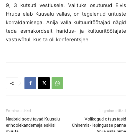
9, 3 kutsuti vestlusele. Valituks osutunud Elvis
Hrupa elab Kuusalu vallas, on tegelenud ürituste
korraldamisega. Anija valla kultuuritöötajad nägid
teda esmakordselt haridus- ja kultuuritöötajate
vastuvõtul, kus ta oli konferentsjee.
Eelmine artikkel
Järgmine artikkel
Naabrid soovitavad Kuusalu
Volikogud otsustasid
erihoolekandemaja eskiisi
ühinemis- lepingusse panna
muuta
Anija valla nime