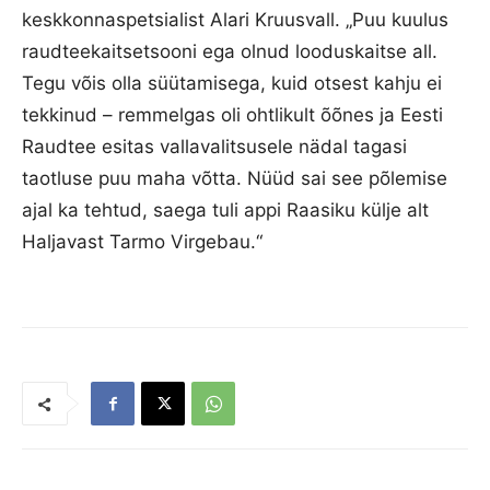
keskkonnaspetsialist Alari Kruusvall. „Puu kuulus
raudteekaitsetsooni ega olnud looduskaitse all.
Tegu võis olla süütamisega, kuid otsest kahju ei
tekkinud – remmelgas oli ohtlikult õõnes ja Eesti
Raudtee esitas vallavalitsusele nädal tagasi
taotluse puu maha võtta. Nüüd sai see põlemise
ajal ka tehtud, saega tuli appi Raasiku külje alt
Haljavast Tarmo Virgebau.“