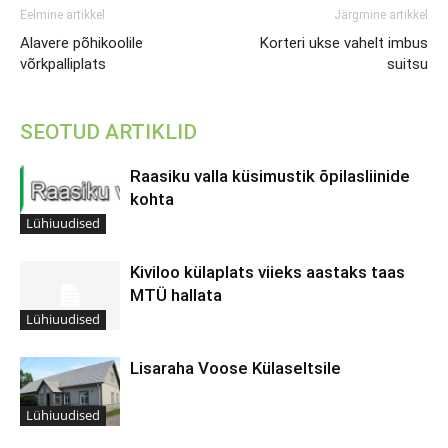
Eelmine artikkel
Järgmine artikkel
Alavere põhikoolile
Korteri ukse vahelt imbus
võrkpalliplats
suitsu
SEOTUD ARTIKLID
Raasiku valla küsimustik õpilasliinide
kohta
Lühiuudised
Kiviloo külaplats viieks aastaks taas
MTÜ hallata
Lühiuudised
Lisaraha Voose Külaseltsile
Lühiuudised