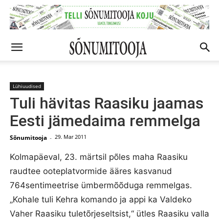
Lühiuudised
Tuli hävitas Raasiku jaamas
Eesti jämedaima remmelga
29. Mar 2011
Sõnumitooja
-
Kolmapäeval, 23. märtsil põles maha Raasiku
raudtee ooteplatvormide ääres kasvanud
764sentimeetrise ümbermõõduga remmelgas.
„Kohale tuli Kehra komando ja appi ka Valdeko
Vaher Raasiku tuletõrjeseltsist,“ ütles Raasiku valla