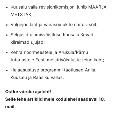
Kuusalu valla revisjonikomisjoni juhib MAARJA
METSTAK;
Valgejõe laat ja vanasõidukite näitus-sõit;
Selgusid ujumisvõistluse Kuusalu Kevad
kiireimad ujujad;
Kehra noormeestele ja Aruküla/Pärnu
tütarlastele Eesti meistrivõistluste teine koht;
Hajaasustuse programmi taotlused Anija,
Kuusalu ja Raasiku vallas.
Ostke värske ajaleht!
Selle lehe artiklid meie kodulehel saadaval 10.
mail.