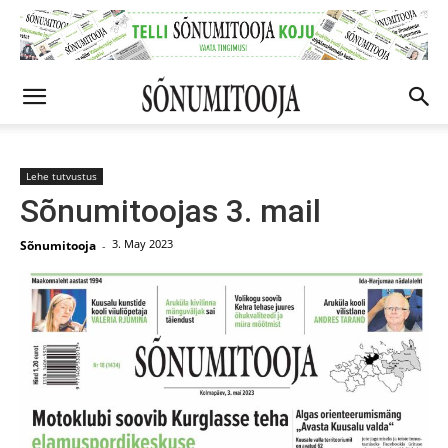
Lehe tutvustus
Sõnumitoojas 3. mail
3. May 2023
Sõnumitooja
-