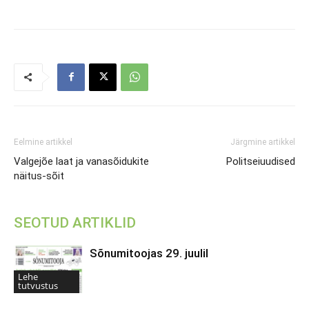
Eelmine artikkel
Järgmine artikkel
Valgejõe laat ja vanasõidukite
Politseiuudised
näitus-sõit
SEOTUD ARTIKLID
Sõnumitoojas 29. juulil
Lehe
tutvustus