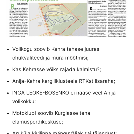
Volikogu soovib Kehra tehase juures
õhukvaliteedi ja müra mõõtmisi;
Kas Kehrasse võiks rajada kalmistu?;
Anija-Kehra kergliiklusteele RTKst lisaraha;
INGA LEOKE-BOSENKO ei naase veel Anija
volikokku;
Motoklubi soovib Kurglasse teha
elamuspordikeskuse;
Aruküla kivilinna mänguväljak sai täiendust;