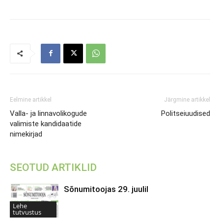
Eelmine artikkel
Järgmine artikkel
Valla- ja linnavolikogude
Politseiuudised
valimiste kandidaatide
nimekirjad
SEOTUD ARTIKLID
Sõnumitoojas 29. juulil
Lehe
tutvustus