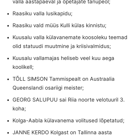
valla aastapäeval ja õpetajate tänupeol;
Raasiku valla lusikapidu;
Raasiku vald müüs Kulli külas kinnistu;
Kuusalu valla külavanemate koosoleku teemad
olid statuudi muutmine ja kriisivalmidus;
Kuusalu vallamajas heliseb veel kuu aega
koolikell;
TÕLL SIMSON Tammispealt on Austraalia
Queenslandi osariigi meister;
GEORG SALUPUU sai Riia noorte velotuuril 3.
koha;
Kolga-Aabla külavanema volitused lõpetatud;
JANNE KERDO Kolgast on Tallinna aasta