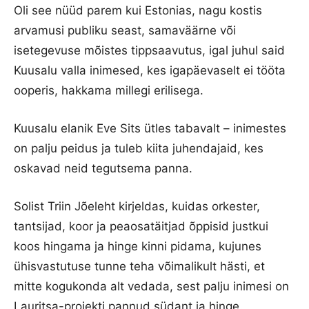
Oli see nüüd parem kui Estonias, nagu kostis
arvamusi publiku seast, samaväärne või
isetegevuse mõistes tippsaavutus, igal juhul said
Kuusalu valla inimesed, kes igapäevaselt ei tööta
ooperis, hakkama millegi erilisega.
Kuusalu elanik Eve Sits ütles tabavalt – inimestes
on palju peidus ja tuleb kiita juhendajaid, kes
oskavad neid tegutsema panna.
Solist Triin Jõeleht kirjeldas, kuidas orkester,
tantsijad, koor ja peaosatäitjad õppisid justkui
koos hingama ja hinge kinni pidama, kujunes
ühisvastutuse tunne teha võimalikult hästi, et
mitte kogukonda alt vedada, sest palju inimesi on
Lauritsa-projekti pannud südant ja hinge.