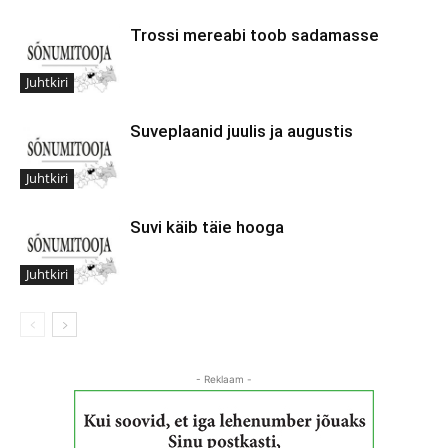
Trossi mereabi toob sadamasse
Juhtkiri
Suveplaanid juulis ja augustis
Juhtkiri
Suvi käib täie hooga
Juhtkiri
- Reklaam -