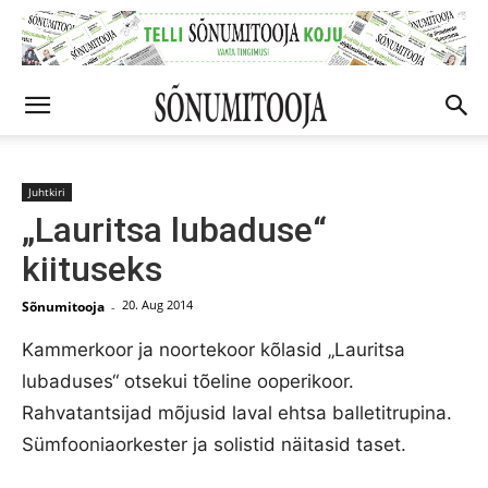
Juhtkiri
„Lauritsa lubaduse“
kiituseks
20. Aug 2014
Sõnumitooja
-
Kammerkoor ja noortekoor kõlasid „Lauritsa
lubaduses“ otsekui tõeline ooperikoor.
Rahvatantsijad mõjusid laval ehtsa balletitrupina.
Sümfooniaorkester ja solistid näitasid taset.