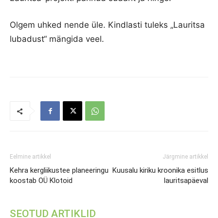
Olgem uhked nende üle. Kindlasti tuleks „Lauritsa
lubadust“ mängida veel.
Eelmine artikkel
Järgmine artikkel
Kehra kergliikustee planeeringu
Kuusalu kiriku kroonika esitlus
koostab OÜ Klotoid
lauritsapäeval
SEOTUD ARTIKLID