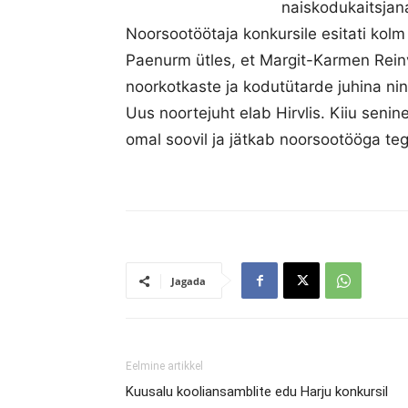
naiskodukaitsjan
Noorsootöötaja konkursile esitati kol
Paenurm ütles, et Margit-Karmen Reinve
noorkotkaste ja kodutütarde juhina n
Uus noortejuht elab Hirvlis. Kiiu seni
omal soovil ja jätkab noorsootööga t
Jagada
Eelmine artikkel
Kuusalu kooliansamblite edu Harju konkursil