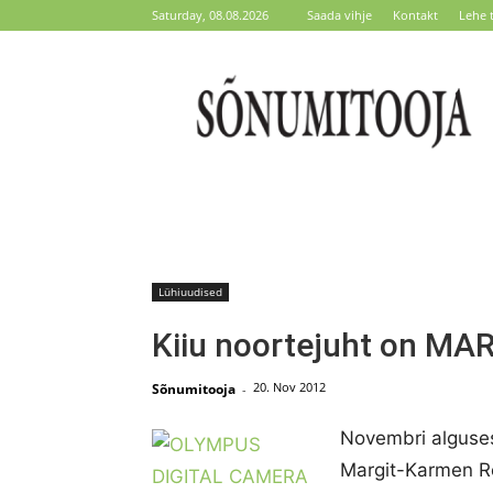
Saturday, 08.08.2026
Saada vihje
Kontakt
Lehe 
Sõnumitooja
Lühiuudised
Kiiu noortejuht on M
20. Nov 2012
Sõnumitooja
-
Novembri alguses
Margit-Karmen Re