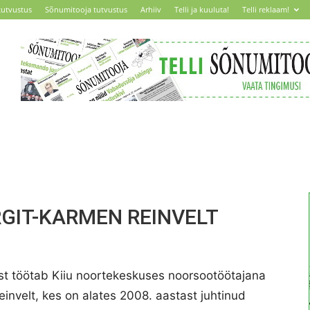
tutvustus
Sõnumitooja tutvustus
Arhiiv
Telli ja kuuluta!
Telli reklaam!
ARGIT-KARMEN REINVELT
t töötab Kiiu noortekeskuses noorsootöötajana
invelt, kes on alates 2008. aastast juhtinud