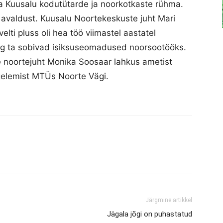
a Kuusalu kodutütarde ja noorkotkaste rühma.
m avaldust. Kuusalu Noortekeskuste juht Mari
lti pluss oli hea töö viimastel aastatel
ing ta sobivad isiksuseomadused noorsootööks.
ne noortejuht Monika Soosaar lahkus ametist
egelemist MTÜs Noorte Vägi.
Järgmine artikkel
Jägala jõgi on puhastatud