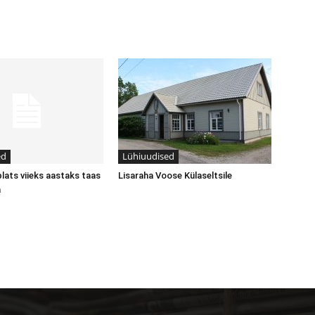
ed
Lühiuudised
plats viieks aastaks taas
Lisaraha Voose Külaseltsile
a