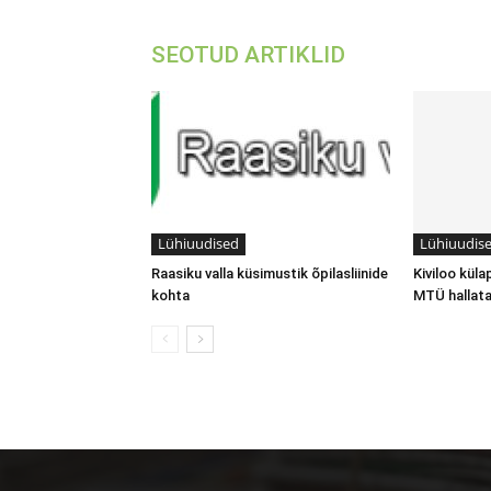
SEOTUD ARTIKLID
Lühiuudised
Lühiuudis
Raasiku valla küsimustik õpilasliinide
Kiviloo küla
kohta
MTÜ hallat