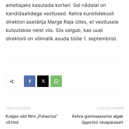
ametiajaks kasutada korteri. Sel nädalal on
kandidaatidega vestlused. Kehra kunstidekooli
direktori asetäitja Marge Raja ütles, et vestlusele
kutsutakse neist viis. Siis selgub, kas uuel
direktoril on võimalik asuda tööle 1. septembrist.
Eelmine artikkel
Järgmine artikkel
Kolgas olid filmi „Puhastus“
Kehra gümnaasiumis algab
võtted
õppetöö tavapäraselt