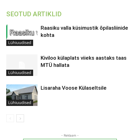
SEOTUD ARTIKLID
Raasiku valla küsimustik õpilasliinide
kohta
Lühiuudised
Kiviloo külaplats viieks aastaks taas
MTÜ hallata
Lühiuudised
Lisaraha Voose Külaseltsile
Lühiuudised
- Reklaam -