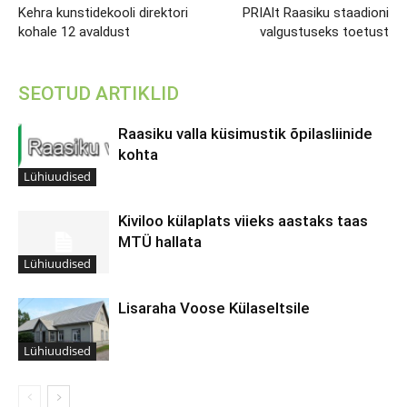
Kehra kunstidekooli direktori
PRIAlt Raasiku staadioni
kohale 12 avaldust
valgustuseks toetust
SEOTUD ARTIKLID
Raasiku valla küsimustik õpilasliinide
kohta
Lühiuudised
Kiviloo külaplats viieks aastaks taas
MTÜ hallata
Lühiuudised
Lisaraha Voose Külaseltsile
Lühiuudised