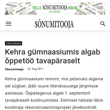
Lühiuudised
Kehra gümnaasiumis algab
õppetöö tavapäraselt
23. Aug 2011
Sõnumitooja
-
Kehra gümnaasiumi remont, mis pidanuks algama
sel sügisel, jääb suure tõenäosusega järgmisse
aastasse. Õppetegevus algab 1. septembril
tavapäraselt kooliruumides. Eelmisel nädalal läbis
koolimaja rekonstrueerimisprojekt järelkontrolli.