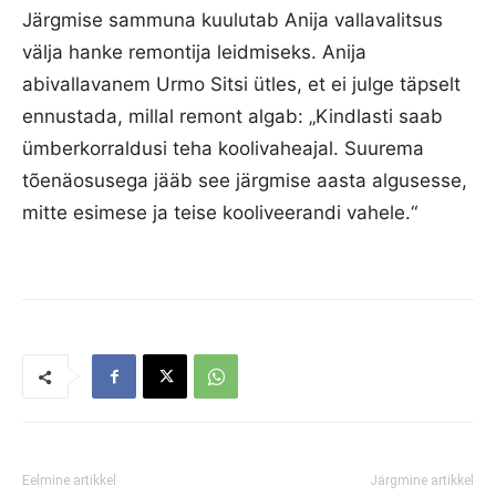
Järgmise sammuna kuulutab Anija vallavalitsus
välja hanke remontija leidmiseks. Anija
abivallavanem Urmo Sitsi ütles, et ei julge täpselt
ennustada, millal remont algab: „Kindlasti saab
ümberkorraldusi teha koolivaheajal. Suurema
tõenäosusega jääb see järgmise aasta algusesse,
mitte esimese ja teise kooliveerandi vahele.“
Eelmine artikkel
Järgmine artikkel