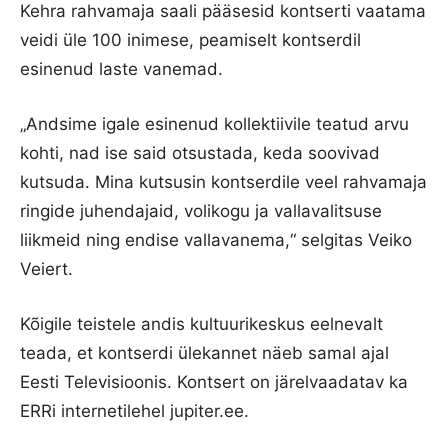
Kehra rahvamaja saali pääsesid kontserti vaatama
veidi üle 100 inimese, peamiselt kontserdil
esinenud laste vanemad.
„Andsime igale esinenud kollektiivile teatud arvu
kohti, nad ise said otsustada, keda soovivad
kutsuda. Mina kutsusin kontserdile veel rahvamaja
ringide juhendajaid, volikogu ja vallavalitsuse
liikmeid ning endise vallavanema,“ selgitas Veiko
Veiert.
Kõigile teistele andis kultuurikeskus eelnevalt
teada, et kontserdi ülekannet näeb samal ajal
Eesti Televisioonis. Kontsert on järelvaadatav ka
ERRi internetilehel jupiter.ee.