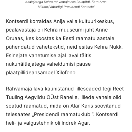
osalejatega Kehra rahvamaja ees ühispildi. Foto Arno
Mikkor/Vabariigi Presidendi Kantselei
Kontserdi korraldas Anija valla kultuurikeskus,
pealavastaja oli Kehra muuseumi juht Anne
Oruaas, kes koostas ka Eesti raamatu aastale
pühendatud vahetekstid, neid esitas Kehra Nukk.
Esinejate vahetumise ajal laval täitis
nukunäitlejatega vaheldumisi pause
plaatpillideansambel Xilofono.
Rahvamaja lava kaunistanud lilleseaded tegi Reet
Tuuling Aegviidu OÜst Ranelle, lillede vahele olid
seatud raamatud, mida on Alar Karis soovitanud
telesaates „Presidendi raamatuklubi“. Kontserdi
heli- ja valgustehnik oli Indrek Agar.