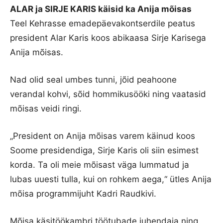
ALAR ja SIRJE KARIS käisid ka Anija mõisas
Teel Kehrasse emadepäevakontserdile peatus
president Alar Karis koos abikaasa Sirje Karisega
Anija mõisas.
Nad olid seal umbes tunni, jõid peahoone
verandal kohvi, sõid hommikusööki ning vaatasid
mõisas veidi ringi.
„President on Anija mõisas varem käinud koos
Soome presidendiga, Sirje Karis oli siin esimest
korda. Ta oli meie mõisast väga lummatud ja
lubas uuesti tulla, kui on rohkem aega,“ ütles Anija
mõisa programmijuht Kadri Raudkivi.
Mõisa käsitöökambri töötubade juhendaja ning