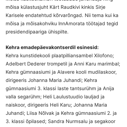
mõisa külastusjuht Kärt Raudkivi kinkis Sirje
Karisele endatehtud kõrvarõngad. Nii tema kui ka
mõisa ja mõisakohviku InnAmorata töötajad tegid
presidendipaariga ühispilte.
Kehra emadepäevakontserdil esinesid:
Kehra kunstidekooli plaatpilliansambel Xilofono;
Adelbert Dederer trompetil ja Anni Karu marimbal;
Kehra gümnaasiumi ja Alavere kooli mudilaskoor,
dirigeeris Johanna Maria Juhandi; Kehra
gümnaasiumi 3. klassi laste tantsurühm ja Anija
valla segarühm; Heli Laulustuudio lauljad ja
naiskoor, dirigeeris Heli Karu; Johanna Maria
Juhandi; Liisa Nõlvak ja Kehra gümnaasiumi 2. ja
3. klassi õpilased; Sandra Nurmsalu ja segakoor