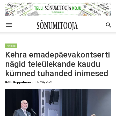
Artiklid
Kehra emadepäevakontserti
nägid teleülekande kaudu
kümned tuhanded inimesed
14. May 2025
Külli Koppelmaa
-