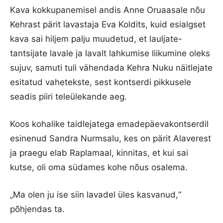
Kava kokkupanemisel andis Anne Oruaasale nõu
Kehrast pärit lavastaja Eva Koldits, kuid esialgset
kava sai hiljem palju muudetud, et lauljate-
tantsijate lavale ja lavalt lahkumise liikumine oleks
sujuv, samuti tuli vähendada Kehra Nuku näitlejate
esitatud vahetekste, sest kontserdi pikkusele
seadis piiri teleülekande aeg.
Koos kohalike taidlejatega emadepäevakontserdil
esinenud Sandra Nurmsalu, kes on pärit Alaverest
ja praegu elab Raplamaal, kinnitas, et kui sai
kutse, oli oma südames kohe nõus osalema.
„Ma olen ju ise siin lavadel üles kasvanud,“
põhjendas ta.