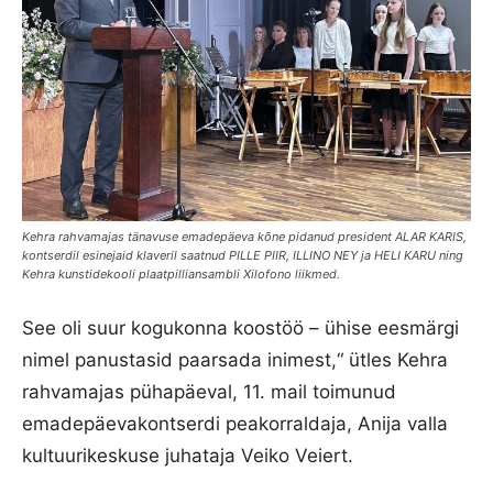
Kehra rahvamajas tänavuse emadepäeva kõne pidanud president ALAR KARIS,
kontserdil esinejaid klaveril saatnud PILLE PIIR, ILLINO NEY ja HELI KARU ning
Kehra kunstidekooli plaatpilliansambli Xilofono liikmed.
See oli suur kogukonna koostöö – ühise eesmärgi
nimel panustasid paarsada inimest,“ ütles Kehra
rahvamajas pühapäeval, 11. mail toimunud
emadepäevakontserdi peakorraldaja, Anija valla
kultuurikeskuse juhataja Veiko Veiert.