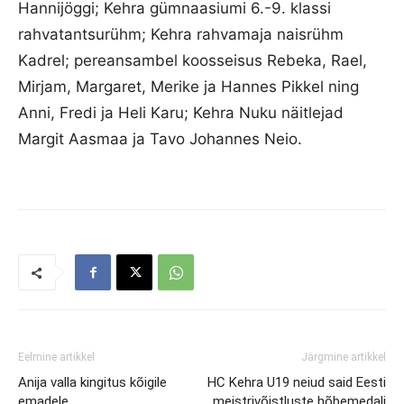
Hannijöggi; Kehra gümnaasiumi 6.-9. klassi
rahvatantsurühm; Kehra rahvamaja naisrühm
Kadrel; pereansambel koosseisus Rebeka, Rael,
Mirjam, Margaret, Merike ja Hannes Pikkel ning
Anni, Fredi ja Heli Karu; Kehra Nuku näitlejad
Margit Aasmaa ja Tavo Johannes Neio.
Eelmine artikkel
Järgmine artikkel
Anija valla kingitus kõigile
HC Kehra U19 neiud said Eesti
emadele
meistrivõistluste hõbemedali