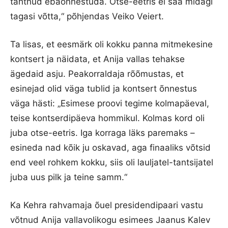
tahtnud ebaõnnestuda. Otse-eetris ei saa midagi
tagasi võtta,“ põhjendas Veiko Veiert.
Ta lisas, et eesmärk oli kokku panna mitmekesine
kontsert ja näidata, et Anija vallas tehakse
ägedaid asju. Peakorraldaja rõõmustas, et
esinejad olid väga tublid ja kontsert õnnestus
väga hästi: „Esimese proovi tegime kolmapäeval,
teise kontserdipäeva hommikul. Kolmas kord oli
juba otse-eetris. Iga korraga läks paremaks –
esineda nad kõik ju oskavad, aga finaaliks võtsid
end veel rohkem kokku, siis oli lauljatel-tantsijatel
juba uus pilk ja teine samm.“
Ka Kehra rahvamaja õuel presidendipaari vastu
võtnud Anija vallavolikogu esimees Jaanus Kalev