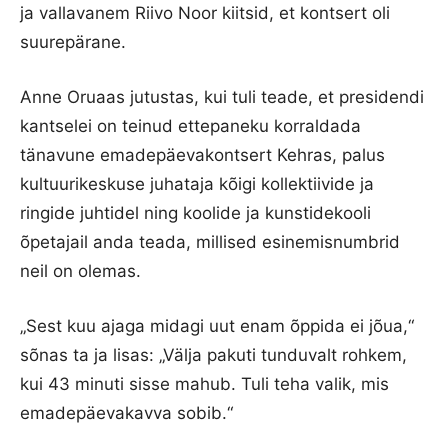
ja vallavanem Riivo Noor kiitsid, et kontsert oli
suurepärane.
Anne Oruaas jutustas, kui tuli teade, et presidendi
kantselei on teinud ettepaneku korraldada
tänavune emadepäevakontsert Kehras, palus
kultuurikeskuse juhataja kõigi kollektiivide ja
ringide juhtidel ning koolide ja kunstidekooli
õpetajail anda teada, millised esinemisnumbrid
neil on olemas.
„Sest kuu ajaga midagi uut enam õppida ei jõua,“
sõnas ta ja lisas: „Välja pakuti tunduvalt rohkem,
kui 43 minuti sisse mahub. Tuli teha valik, mis
emadepäevakavva sobib.“