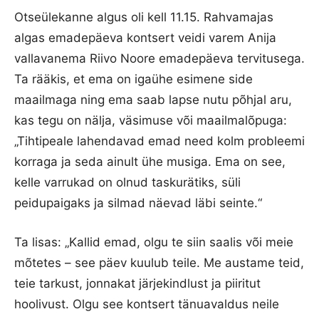
Otseülekanne algus oli kell 11.15. Rahvamajas
algas emadepäeva kontsert veidi varem Anija
vallavanema Riivo Noore emadepäeva tervitusega.
Ta rääkis, et ema on igaühe esimene side
maailmaga ning ema saab lapse nutu põhjal aru,
kas tegu on nälja, väsimuse või maailmalõpuga:
„Tihtipeale lahendavad emad need kolm probleemi
korraga ja seda ainult ühe musiga. Ema on see,
kelle varrukad on olnud taskurätiks, süli
peidupaigaks ja silmad näevad läbi seinte.“
Ta lisas: „Kallid emad, olgu te siin saalis või meie
mõtetes – see päev kuulub teile. Me austame teid,
teie tarkust, jonnakat järjekindlust ja piiritut
hoolivust. Olgu see kontsert tänuavaldus neile