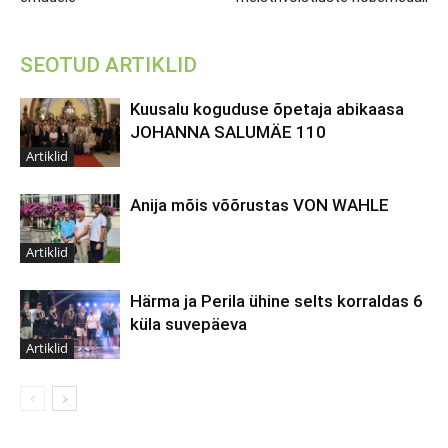
SEOTUD ARTIKLID
Kuusalu koguduse õpetaja abikaasa
JOHANNA SALUMÄE 110
Artiklid
Anija mõis võõrustas VON WAHLE
Artiklid
Härma ja Perila ühine selts korraldas 6
küla suvepäeva
Artiklid