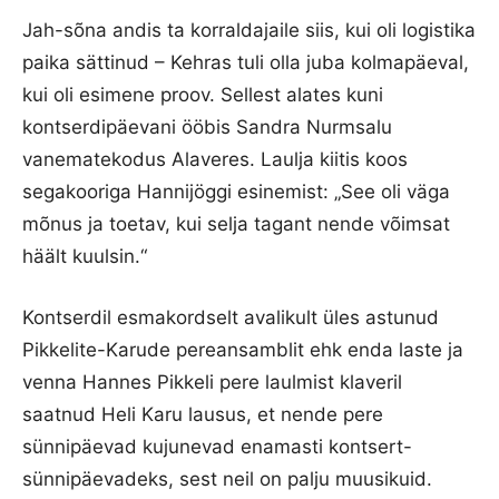
Jah-sõna andis ta korraldajaile siis, kui oli logistika
paika sättinud – Kehras tuli olla juba kolmapäeval,
kui oli esimene proov. Sellest alates kuni
kontserdipäevani ööbis Sandra Nurmsalu
vanematekodus Alaveres. Laulja kiitis koos
segakooriga Hannijöggi esinemist: „See oli väga
mõnus ja toetav, kui selja tagant nende võimsat
häält kuulsin.“
Kontserdil esmakordselt avalikult üles astunud
Pikkelite-Karude pereansamblit ehk enda laste ja
venna Hannes Pikkeli pere laulmist klaveril
saatnud Heli Karu lausus, et nende pere
sünnipäevad kujunevad enamasti kontsert-
sünnipäevadeks, sest neil on palju muusikuid.