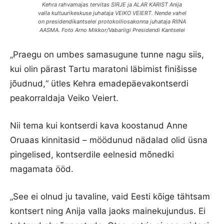
Kehra rahvamajas tervitas SIRJE ja ALAR KARIST Anija
valla kultuurikeskuse juhataja VEIKO VEIERT. Nende vahel
on presidendikantselei protokolliosakonna juhataja RIINA
AASMA. Foto Arno Mikkor/Vabariigi Presidendi Kantselei
„Praegu on umbes samasugune tunne nagu siis,
kui olin pärast Tartu maratoni läbimist finišisse
jõudnud,“ ütles Kehra emadepäevakontserdi
peakorraldaja Veiko Veiert.
Nii tema kui kontserdi kava koostanud Anne
Oruaas kinnitasid – möödunud nädalad olid üsna
pingelised, kontserdile eelnesid mõnedki
magamata ööd.
„See ei olnud ju tavaline, vaid Eesti kõige tähtsam
kontsert ning Anija valla jaoks mainekujundus. Ei