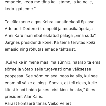
emadele, keda me täna kallistame, ja ka neile,
keda igatseme.“
Teleülekanne algas Kehra kunstidekooli õpilase
Adelbert Dedereri trompetil ja muusikaõpetaja
Anni Karu marimbal esitatud palaga „Ema süda“.
Järgnes presidendi kõne. Ka tema tervitas kõiki
emasid ning rõhutas emade tähtsust.
„Kui väike inimene maailma sünnib, haarab ta ema
sõrme ja võtab selle tugevasti oma väiksesse
peopessa. See sõrm on seal peos ka siis, kui see
enam nii väike ei olegi. Soovin, et teil oleks, kelle
käest kinni hoida ja kes teist kinni hoiaks,“ ütles
president Alar Karis.
Pärast kontserti tänas Veiko Veiert