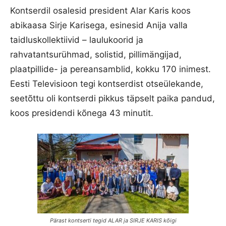
Kontserdil osalesid president Alar Karis koos
abikaasa Sirje Karisega, esinesid Anija valla
taidluskollektiivid – laulukoorid ja
rahvatantsurühmad, solistid, pillimängijad,
plaatpillide- ja pereansamblid, kokku 170 inimest.
Eesti Televisioon tegi kontserdist otseülekande,
seetõttu oli kontserdi pikkus täpselt paika pandud,
koos presidendi kõnega 43 minutit.
Pärast kontserti tegid ALAR ja SIRJE KARIS kõigi