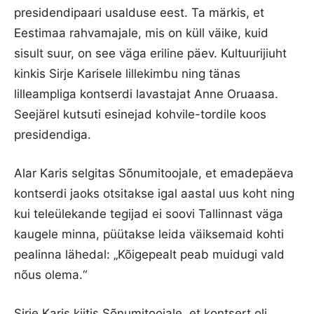
presidendipaari usalduse eest. Ta märkis, et
Eestimaa rahvamajale, mis on küll väike, kuid
sisult suur, on see väga eriline päev. Kultuurijiuht
kinkis Sirje Karisele lillekimbu ning tänas
lilleampliga kontserdi lavastajat Anne Oruaasa.
Seejärel kutsuti esinejad kohvile-tordile koos
presidendiga.
Alar Karis selgitas Sõnumitoojale, et emadepäeva
kontserdi jaoks otsitakse igal aastal uus koht ning
kui teleülekande tegijad ei soovi Tallinnast väga
kaugele minna, püütakse leida väiksemaid kohti
pealinna lähedal: „Kõigepealt peab muidugi vald
nõus olema.“
Sirje Karis kiitis Sõnumitoojale, et kontsert oli