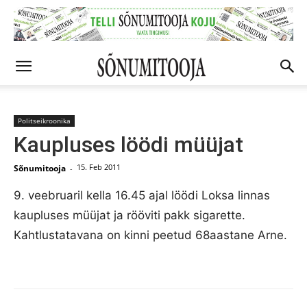
Politseikroonika
Kaupluses löödi müüjat
15. Feb 2011
Sõnumitooja
-
9. veebruaril kella 16.45 ajal löödi Loksa linnas
kaupluses müüjat ja rööviti pakk sigarette.
Kahtlustatavana on kinni peetud 68aastane Arne.