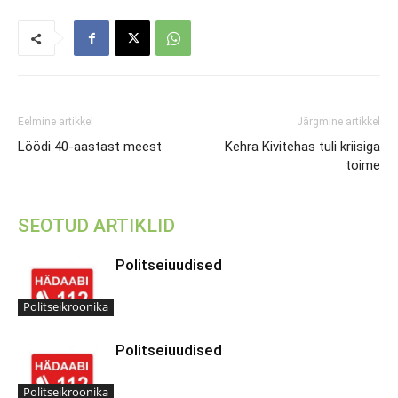
Eelmine artikkel
Järgmine artikkel
Löödi 40-aastast meest
Kehra Kivitehas tuli kriisiga
toime
SEOTUD ARTIKLID
Politseiuudised
Politseikroonika
Politseiuudised
Politseikroonika