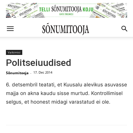
Vaikimisi
Politseiuudised
17. Dec 2014
Sõnumitooja
-
6. detsembril teatati, et Kuusalu alevikus asuvasse
majja on akna kaudu sisse murtud. Kontrollimisel
selgus, et hoonest midagi varastatud ei ole.