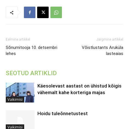
Eelmine artikkel
Järgmine artikkel
Sõnumitooja 10. detsembri
Võistlustants Aruküla
lehes
lasteaias
SEOTUD ARTIKLID
Käesolevast aastast on ühistud kõigis
vähemalt kahe korteriga majas
Vaikimisi
Hoidu tuleõnnetustest
Vaikimisi