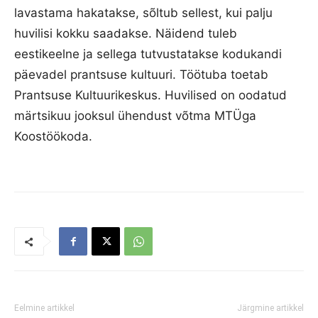
lavastama hakatakse, sõltub sellest, kui palju
huvilisi kokku saadakse. Näidend tuleb
eestikeelne ja sellega tutvustatakse kodukandi
päevadel prantsuse kultuuri. Töötuba toetab
Prantsuse Kultuurikeskus. Huvilised on oodatud
märtsikuu jooksul ühendust võtma MTÜga
Koostöökoda.
Eelmine artikkel
Järgmine artikkel