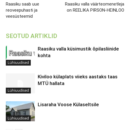
Raasiku saab uue
Raasiku valla väärteomenetleja
reoveepuhasti ja
on REELIKA PIRSON-HEINLOO
veesüsteemid
SEOTUD ARTIKLID
Raasiku valla küsimustik õpilasliinide
kohta
Lühiuudised
Kiviloo külaplats viieks aastaks taas
MTÜ hallata
Lühiuudised
Lisaraha Voose Külaseltsile
Lühiuudised