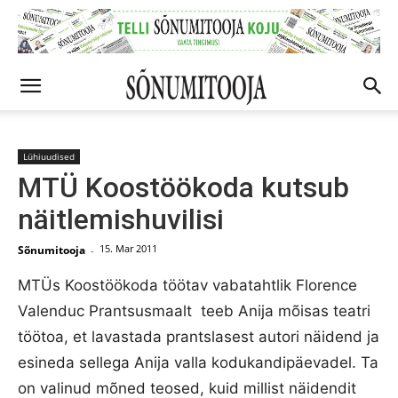
Lühiuudised
MTÜ Koostöökoda kutsub
näitlemishuvilisi
15. Mar 2011
Sõnumitooja
-
MTÜs Koostöökoda töötav vabatahtlik Florence
Valenduc Prantsusmaalt teeb Anija mõisas teatri
töötoa, et lavastada prantslasest autori näidend ja
esineda sellega Anija valla kodukandipäevadel. Ta
on valinud mõned teosed, kuid millist näidendit