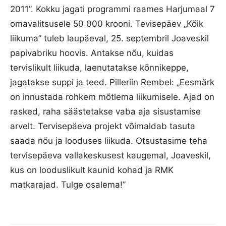
2011”. Kokku jagati programmi raames Harjumaal 7
omavalitsusele 50 000 krooni. Tevisepäev „Kõik
liikuma” tuleb laupäeval, 25. septembril Joaveskil
papivabriku hoovis. Antakse nõu, kuidas
tervislikult liikuda, laenutatakse kõnnikeppe,
jagatakse suppi ja teed. Pilleriin Rembel: „Eesmärk
on innustada rohkem mõtlema liikumisele. Ajad on
rasked, raha säästetakse vaba aja sisustamise
arvelt. Tervisepäeva projekt võimaldab tasuta
saada nõu ja looduses liikuda. Otsustasime teha
tervisepäeva vallakeskusest kaugemal, Joaveskil,
kus on looduslikult kaunid kohad ja RMK
matkarajad. Tulge osalema!”