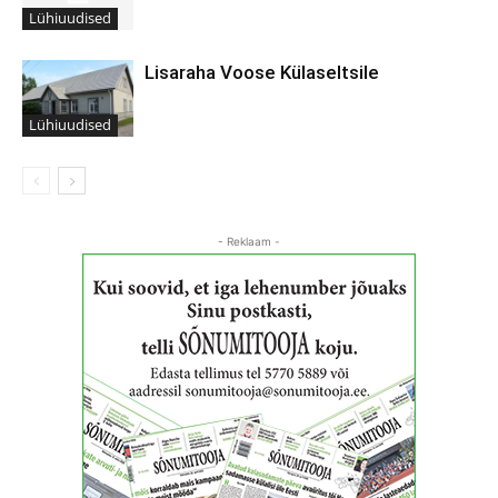
Lühiuudised
Lisaraha Voose Külaseltsile
Lühiuudised
- Reklaam -