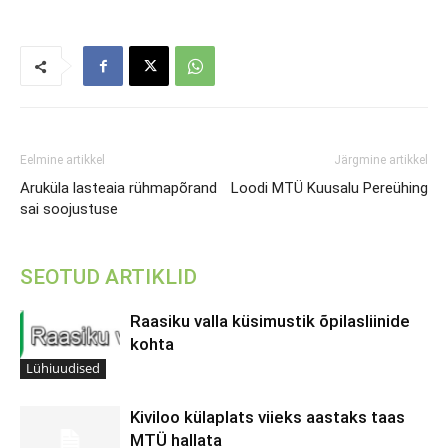
Eelmine artikkel
Järgmine artikkel
Aruküla lasteaia rühmapõrand
Loodi MTÜ Kuusalu Pereühing
sai soojustuse
SEOTUD ARTIKLID
Raasiku valla küsimustik õpilasliinide
kohta
Lühiuudised
Kiviloo külaplats viieks aastaks taas
MTÜ hallata