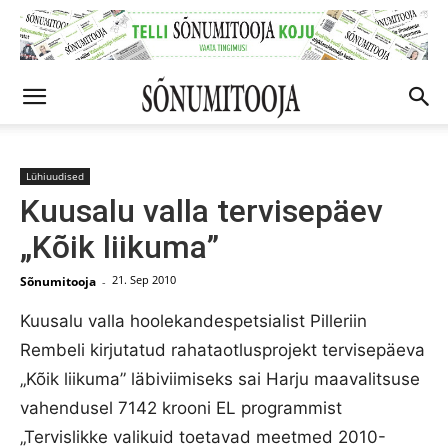
Lühiuudised
Kuusalu valla tervisepäev
„Kõik liikuma”
21. Sep 2010
Sõnumitooja
-
Kuusalu valla hoolekandespetsialist Pilleriin
Rembeli kirjutatud rahataotlusprojekt tervisepäeva
„Kõik liikuma” läbiviimiseks sai Harju maavalitsuse
vahendusel 7142 krooni EL programmist
„Tervislikke valikuid toetavad meetmed 2010-