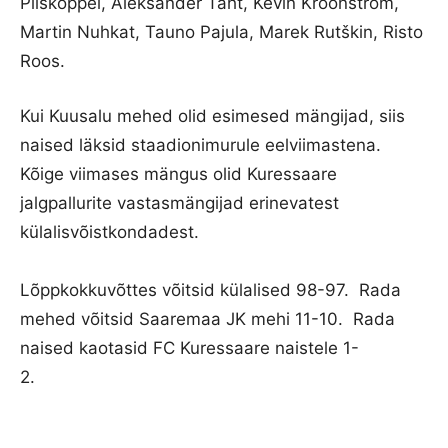
Piiskoppel, Aleksander Täht, Kevin Kröönström,
Martin Nuhkat, Tauno Pajula, Marek Rutškin, Risto
Roos.
Kui Kuusalu mehed olid esimesed mängijad, siis
naised läksid staadionimurule eelviimastena.
Kõige viimases mängus olid Kuressaare
jalgpallurite vastasmängijad erinevatest
külalisvõistkondadest.
Lõppkokkuvõttes võitsid külalised 98-97. Rada
mehed võitsid Saaremaa JK mehi 11-10. Rada
naised kaotasid FC Kuressaare naistele 1-
2.