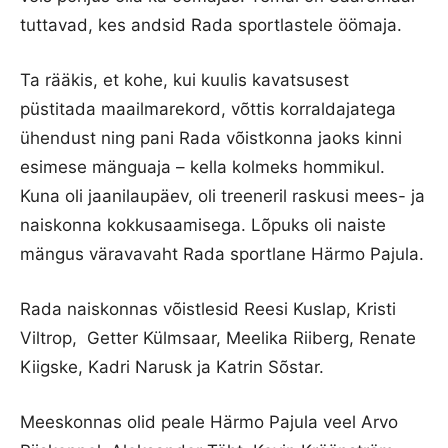
tuttavad, kes andsid Rada sportlastele öömaja.
Ta rääkis, et kohe, kui kuulis kavatsusest
püstitada maailmarekord, võttis korraldajatega
ühendust ning pani Rada võistkonna jaoks kinni
esimese mänguaja – kella kolmeks hommikul.
Kuna oli jaanilaupäev, oli treeneril raskusi mees- ja
naiskonna kokkusaamisega. Lõpuks oli naiste
mängus väravavaht Rada sportlane Härmo Pajula.
Rada naiskonnas võistlesid Reesi Kuslap, Kristi
Viltrop, Getter Külmsaar, Meelika Riiberg, Renate
Kiigske, Kadri Narusk ja Katrin Sõstar.
Meeskonnas olid peale Härmo Pajula veel Arvo