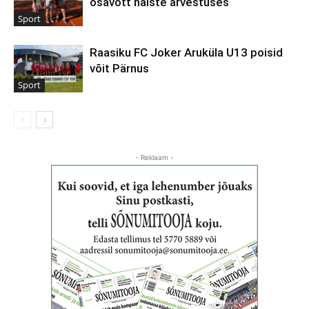
osavõtt naiste arvestuses
Sport
Raasiku FC Joker Aruküla U13 poisid
võit Pärnus
Sport
- Reklaam -