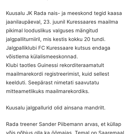
Kuusalu JK Rada nais- ja meeskond tegid kaasa
jaanilaupäeval, 23. juunil Kuressaares maailma
pikimal looduslikus valguses mängitud
jalgpalliturniiril, mis kestis kokku 20 tundi.
Jalgpalliklubi FC Kuressaare kutsus endaga
võistlema külalismeeskonnad.
Klubi taotles Guinessi rekorditeraamatult
maailmarekordi registreerimist, kuid sellest
keelduti. Seepärast nimetati saavutatu
mitteametlikuks maailmarekordiks.
Kuusalu jalgpallurid olid ainsana mandrilt.
Rada treener Sander Piibemann arvas, et küllap
võis põhjus olla ka öömajas. Temal on Saaremaal