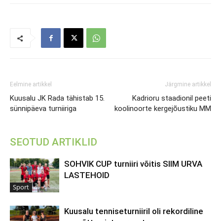
Eelmine artikkel
Järgmine artikkel
Kuusalu JK Rada tähistab 15.
Kadrioru staadionil peeti
sünnipäeva turniiriga
koolinoorte kergejõustiku MM
SEOTUD ARTIKLID
SOHVIK CUP turniiri võitis SIIM URVA
LASTEHOID
Sport
Kuusalu tenniseturniiril oli rekordiline