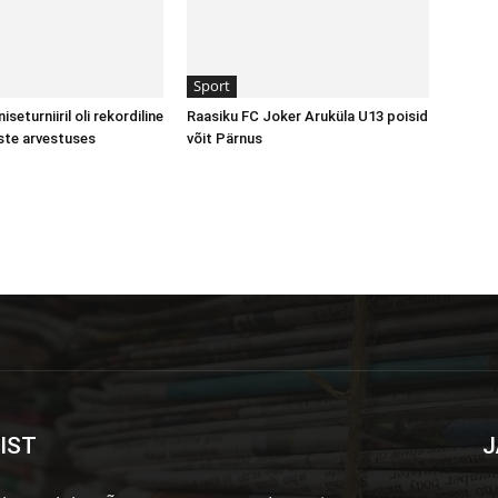
Sport
seturniiril oli rekordiline
Raasiku FC Joker Aruküla U13 poisid
ste arvestuses
võit Pärnus
IST
J