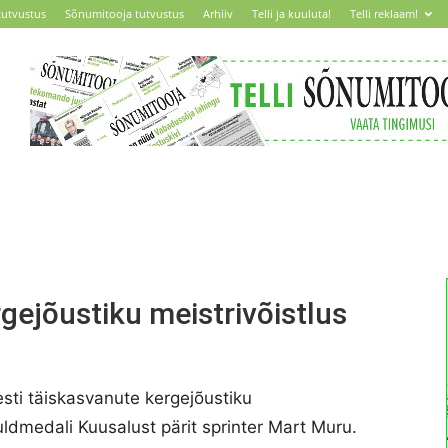
tutvustus
Sõnumitooja tutvustus
Arhiiv
Telli ja kuuluta!
Telli reklaam!
gejõustiku meistrivõistlus
esti täiskasvanute kergejõustiku
uldmedali Kuusalust pärit sprinter Mart Muru.