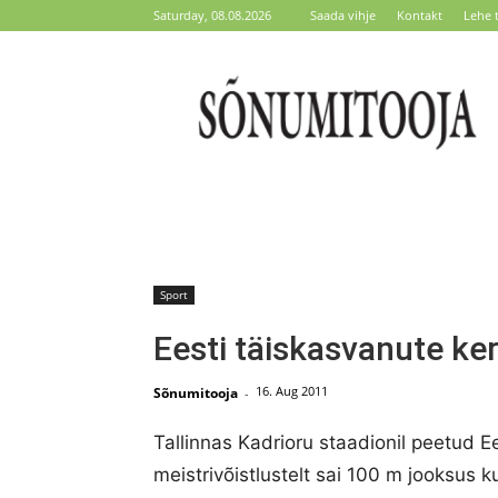
Saturday, 08.08.2026
Saada vihje
Kontakt
Lehe 
Sõnumitooja
Sport
Eesti täiskasvanute ker
16. Aug 2011
Sõnumitooja
-
Tallinnas Kadrioru staadionil peetud E
meistrivõistlustelt sai 100 m jooksus k