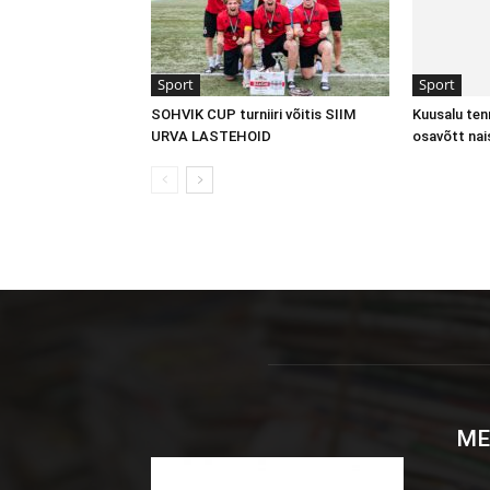
Sport
Sport
SOHVIK CUP turniiri võitis SIIM
Kuusalu tenni
URVA LASTEHOID
osavõtt nai
ME