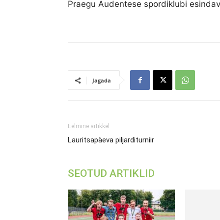
Praegu Audentese spordiklubi esindav
Jagada
Eelmine artikkel
Lauritsapäeva piljarditurniir
SEOTUD ARTIKLID