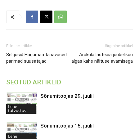
Eelmine artikkel
Järgmine artikkel
Selgusid Harjumaa tänavused
Aruküla lasteaia juubelikuu
parimad suusatajad
algas kahe näituse avamisega
SEOTUD ARTIKLID
Sõnumitoojas 29. juulil
Lehe
tutvustus
Sõnumitoojas 15. juulil
Lehe