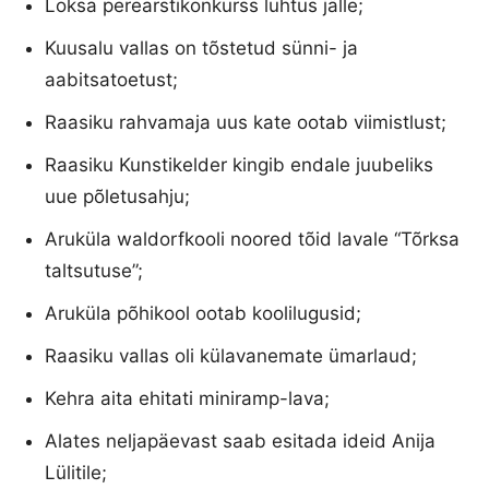
Loksa perearstikonkurss luhtus jälle;
Kuusalu vallas on tõstetud sünni- ja
aabitsatoetust;
Raasiku rahvamaja uus kate ootab viimistlust;
Raasiku Kunstikelder kingib endale juubeliks
uue põletusahju;
Aruküla waldorfkooli noored tõid lavale “Tõrksa
taltsutuse”;
Aruküla põhikool ootab koolilugusid;
Raasiku vallas oli külavanemate ümarlaud;
Kehra aita ehitati miniramp-lava;
Alates neljapäevast saab esitada ideid Anija
Lülitile;