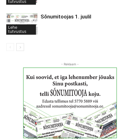
tutvustus
Sõnumitoojas 1. juulil
Lehe
tutvustus
- Reklaam -