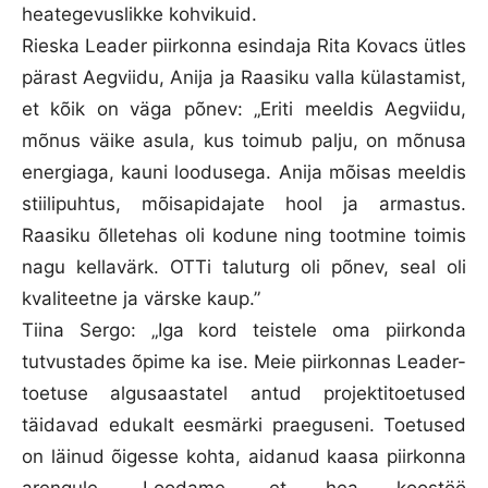
heategevuslikke kohvikuid.
Rieska Leader piirkonna esindaja Rita Kovacs ütles
pärast Aegviidu, Anija ja Raasiku valla külastamist,
et kõik on väga põnev: „Eriti meeldis Aegviidu,
mõnus väike asula, kus toimub palju, on mõnusa
energiaga, kauni loodusega. Anija mõisas meeldis
stiilipuhtus, mõisapidajate hool ja armastus.
Raasiku õlletehas oli kodune ning tootmine toimis
nagu kellavärk. OTTi taluturg oli põnev, seal oli
kvaliteetne ja värske kaup.”
Tiina Sergo: „Iga kord teistele oma piirkonda
tutvustades õpime ka ise. Meie piirkonnas Leader-
toetuse algusaastatel antud projektitoetused
täidavad edukalt eesmärki praeguseni. Toetused
on läinud õigesse kohta, aidanud kaasa piirkonna