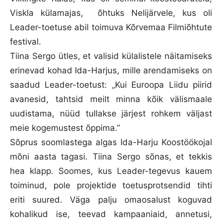
Viskla külamajas, õhtuks Nelijärvele, kus oli
Leader-toetuse abil toimuva Kõrvemaa Filmiõhtute
festival.
Tiina Sergo ütles, et valisid külalistele näitamiseks
erinevad kohad Ida-Harjus, mille arendamiseks on
saadud Leader-toetust: „Kui Euroopa Liidu piirid
avanesid, tahtsid meilt minna kõik välismaale
uudistama, nüüd tullakse järjest rohkem väljast
meie kogemustest õppima.”
Sõprus soomlastega algas Ida-Harju Koostöökojal
mõni aasta tagasi. Tiina Sergo sõnas, et tekkis
hea klapp. Soomes, kus Leader-tegevus kauem
toiminud, pole projektide toetusprotsendid tihti
eriti suured. Väga palju omaosalust koguvad
kohalikud ise, teevad kampaaniaid, annetusi,