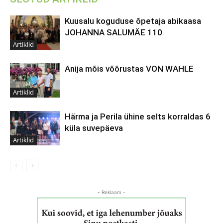
Kuusalu koguduse õpetaja abikaasa
JOHANNA SALUMÄE 110
Artiklid
Anija mõis võõrustas VON WAHLE
Artiklid
Härma ja Perila ühine selts korraldas 6
küla suvepäeva
Artiklid
- Reklaam -