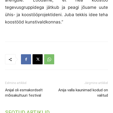
arengule. Loodame, et hea koostöö
tegevusgruppidega jätkub ja peagi jõuame uute
ühis- ja koostööprojektideni. Juba tekkis idee teha
koostööd kunstivaldkonnas.”
Eelmine artikkel
Järgmine artikkel
Anijal oli esmakordselt
Anija valla kaunimad kodud on
mõisakultuuri festival
valitud
SEOTUD ARTIKLID