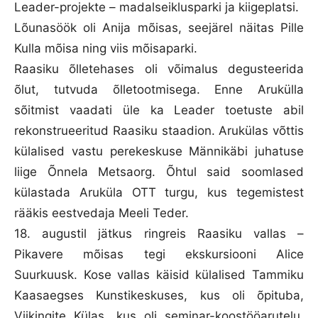
Leader-projekte – madalseiklusparki ja kiigeplatsi.
Lõunasöök oli Anija mõisas, seejärel näitas Pille
Kulla mõisa ning viis mõisaparki.
Raasiku õlletehases oli võimalus degusteerida
õlut, tutvuda õlletootmisega. Enne Arukülla
sõitmist vaadati üle ka Leader toetuste abil
rekonstrueeritud Raasiku staadion. Arukülas võttis
külalised vastu perekeskuse Männikäbi juhatuse
liige Õnnela Metsaorg. Õhtul said soomlased
külastada Aruküla OTT turgu, kus tegemistest
rääkis eestvedaja Meeli Teder.
18. augustil jätkus ringreis Raasiku vallas –
Pikavere mõisas tegi ekskursiooni Alice
Suurkuusk. Kose vallas käisid külalised Tammiku
Kaasaegses Kunstikeskuses, kus oli õpituba,
Viikingite Külas, kus oli seminar-koostööarutelu,