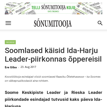
Artiklid
Soomlased käisid Ida-Harju
Leader-piirkonnas õppereisil
23. Aug 2017
Ere Uibo
-
Koostöökoja esindajad viisid soomlased Raasiku Õlletehasesse – ka Soomes
on väikepruulikodasid aina rohkem.
Soome Keskipiste Leader ja Rieska Leader
piirkondade esindajad tutvusid kaks päeva Ida-
Harjuga.