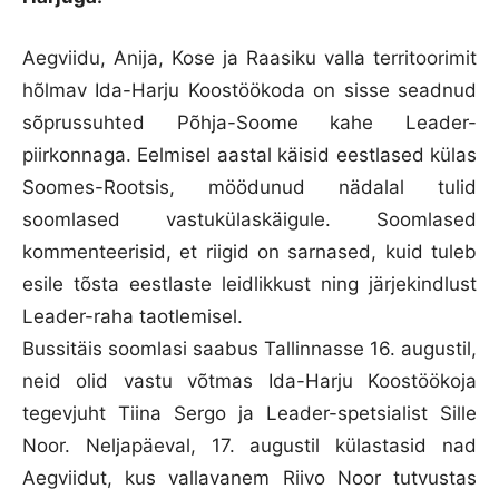
Aegviidu, Anija, Kose ja Raasiku valla territoorimit
hõlmav Ida-Harju Koostöökoda on sisse seadnud
sõprussuhted Põhja-Soome kahe Leader-
piirkonnaga. Eelmisel aastal käisid eestlased külas
Soomes-Rootsis, möödunud nädalal tulid
soomlased vastukülaskäigule. Soomlased
kommenteerisid, et riigid on sarnased, kuid tuleb
esile tõsta eestlaste leidlikkust ning järjekindlust
Leader-raha taotlemisel.
Bussitäis soomlasi saabus Tallinnasse 16. augustil,
neid olid vastu võtmas Ida-Harju Koostöökoja
tegevjuht Tiina Sergo ja Leader-spetsialist Sille
Noor. Neljapäeval, 17. augustil külastasid nad
Aegviidut, kus vallavanem Riivo Noor tutvustas