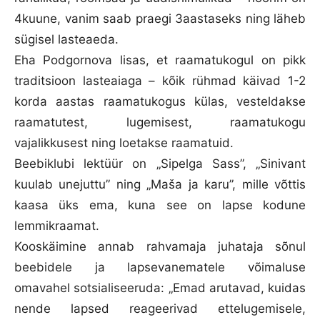
4kuune, vanim saab praegi 3aastaseks ning läheb
sügisel lasteaeda.
Eha Podgornova lisas, et raamatukogul on pikk
traditsioon lasteaiaga – kõik rühmad käivad 1-2
korda aastas raamatukogus külas, vesteldakse
raamatutest, lugemisest, raamatukogu
vajalikkusest ning loetakse raamatuid.
Beebiklubi lektüür on „Sipelga Sass”, „Sinivant
kuulab unejuttu” ning „Maša ja karu”, mille võttis
kaasa üks ema, kuna see on lapse kodune
lemmikraamat.
Kooskäimine annab rahvamaja juhataja sõnul
beebidele ja lapsevanematele võimaluse
omavahel sotsialiseeruda: „Emad arutavad, kuidas
nende lapsed reageerivad ettelugemisele,