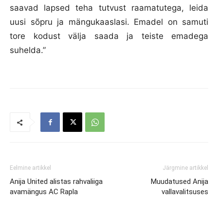
saavad lapsed teha tutvust raamatutega, leida
uusi sõpru ja mängukaaslasi. Emadel on samuti
tore kodust välja saada ja teiste emadega
suhelda.”
Eelmine artikkel
Järgmine artikkel
Anija United alistas rahvaliiga
Muudatused Anija
avamängus AC Rapla
vallavalitsuses