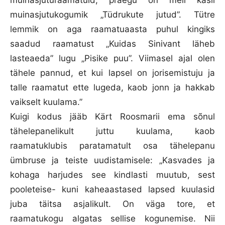
muinasjuturaamatuid, praegu on meil käsil
muinasjutukogumik „Tüdrukute jutud”. Tütre
lemmik on aga raamatuaasta puhul kingiks
saadud raamatust „Kuidas Sinivant läheb
lasteaeda” lugu „Pisike puu”. Viimasel ajal olen
tähele pannud, et kui lapsel on jorisemistuju ja
talle raamatut ette lugeda, kaob jonn ja hakkab
vaikselt kuulama.”
Kuigi kodus jääb Kärt Roosmarii ema sõnul
tähelepanelikult juttu kuulama, kaob
raamatuklubis paratamatult osa tähelepanu
ümbruse ja teiste uudistamisele: „Kasvades ja
kohaga harjudes see kindlasti muutub, sest
pooleteise- kuni kaheaastased lapsed kuulasid
juba täitsa asjalikult. On väga tore, et
raamatukogu algatas sellise kogunemise. Nii