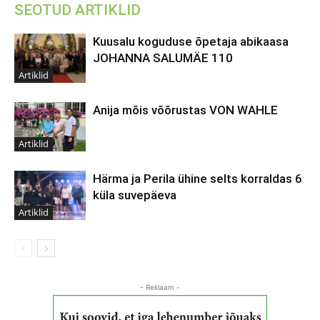
SEOTUD ARTIKLID
Kuusalu koguduse õpetaja abikaasa
JOHANNA SALUMÄE 110
Artiklid
Anija mõis võõrustas VON WAHLE
Artiklid
Härma ja Perila ühine selts korraldas 6
küla suvepäeva
Artiklid
- Reklaam -