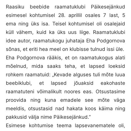
Raasiku beebide raamatuklubi Päikesejänkud
esimesel kohtumisel 28. aprillil osales 7 last, 5
ema ning üks isa. Teisel kohtumisel oli osalejaid
küll vähem, kuid ka üks uus liige. Raamatuklubi
idee autor, raamatukogu juhataja Eha Podgornova
sõnas, et eriti hea meel on klubisse tulnud issi üle.
Eha Podgornova rääkis, et on raamatukogus alati
mõelnud, mida saaks teha, et lapsed loeksid
rohkem raamatuid: „Kevade alguses tuli mõte luua
beebiklubi, et lapsed jõuaksid eakohaste
raamatuteni võimalikult noores eas. Otsustasime
proovida ning kuna emadele see mõte väga
meeldis, otsustasid nad hakata koos käima ning
pakkusid välja nime Päikesejänkud.”
Esimese kohtumise teema lapsevanematele oli,