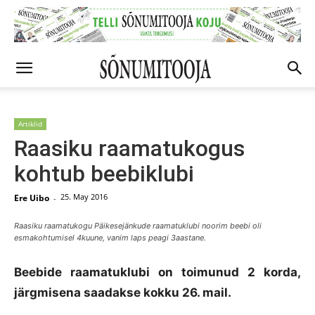
Artiklid
Raasiku raamatukogus
kohtub beebiklubi
25. May 2016
Ere Uibo
-
Raasiku raamatukogu Päikesejänkude raamatuklubi noorim beebi oli
esmakohtumisel 4kuune, vanim laps peagi 3aastane.
Beebide raamatuklubi on toimunud 2 korda,
järgmisena saadakse kokku 26. mail.