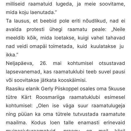
milliseid raamatuid lugeda, ja meie soovitame,
mida koju laenutada.”
Ta lausus, et beebid pole eriti nõudlikud, nad ei
avalda protesti ühegi raamatu peale: „Neile
meeldib kõik, mida loetakse, kuigi vahel tahavad
nad veidi omapäi toimetada, kuid kuulatakse ju
ikka.”
Neljapäeva, 26. mai kohtumisel otsustavad
lapsevanemad, kas raamatuklubi teeb suvel pausi
või soovitakse jätkata kooskäimisi.
Raasiku elanik Gerly Piiskoppel osales oma 5kuuse
tütre Kärt Roosmariiga raamatuklubi esimesel
kohtumisel: „Olen ise väga suur raamatulugeja
ning püüan ka oma tütrele tutvustada raamatute
maailma. Kodus loen talle enamasti erinevaid