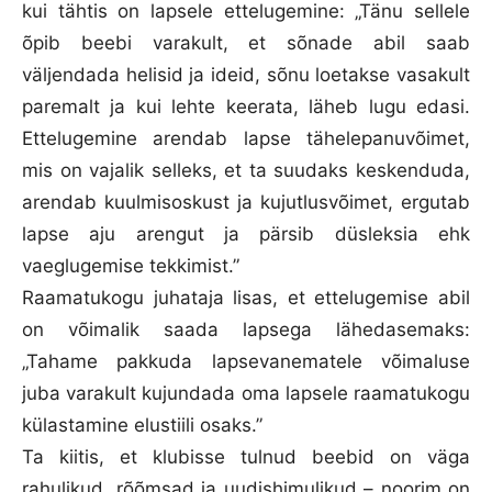
kui tähtis on lapsele ettelugemine: „Tänu sellele
õpib beebi varakult, et sõnade abil saab
väljendada helisid ja ideid, sõnu loetakse vasakult
paremalt ja kui lehte keerata, läheb lugu edasi.
Ettelugemine arendab lapse tähelepanuvõimet,
mis on vajalik selleks, et ta suudaks keskenduda,
arendab kuulmisoskust ja kujutlusvõimet, ergutab
lapse aju arengut ja pärsib düsleksia ehk
vaeglugemise tekkimist.”
Raamatukogu juhataja lisas, et ettelugemise abil
on võimalik saada lapsega lähedasemaks:
„Tahame pakkuda lapsevanematele võimaluse
juba varakult kujundada oma lapsele raamatukogu
külastamine elustiili osaks.”
Ta kiitis, et klubisse tulnud beebid on väga
rahulikud, rõõmsad ja uudishimulikud – noorim on