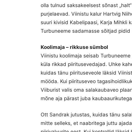
olla tulnud saksakeelsest sõnast „halt“ 
purjelaevad. Viinistu kalur Hartvig Ni
suuri kivisid Kabelipaasi, Karja Mihkli
Turbuneeme sadamasse sõitjad pidid n
Koolimaja – rikkuse sümbol
Viinistu koolimaja seisab Turbuneeme 
küla rikkad piiritusevedajad. Uhke kah
kuidas tänu piirituseveole läksid Vii
mööda. Kui piirituseveo tagasihoidlikuk
Viiburist valis oma salakaubaveo plaan
mõne aja pärast juba kaubaaurikutega
Ott Sandrak jutustas, kuidas tänu sala
mitte selleks, et naabritega juttu aja
piirivalvurite eest. Kui kontrollid läksi