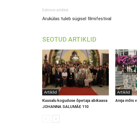
Eelmine artikkel
Arukülas tuleb sügisel filmifestival
SEOTUD ARTIKLID
Artiklid
Artiklid
Kuusalu koguduse õpetaja abikaasa
Anija mõis
JOHANNA SALUMÄE 110