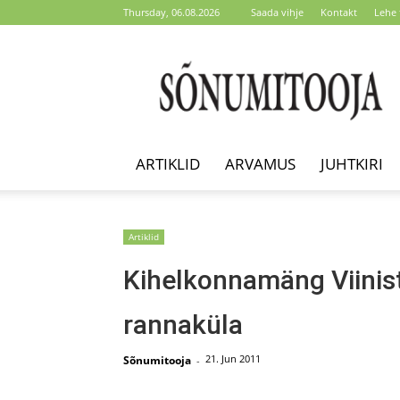
Thursday, 06.08.2026
Saada vihje
Kontakt
Lehe 
Sõnumitooja
ARTIKLID
ARVAMUS
JUHTKIRI
Artiklid
Kihelkonnamäng Viinist
rannaküla
21. Jun 2011
Sõnumitooja
-