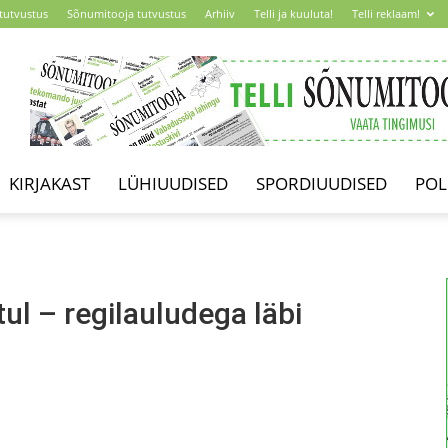
tutvustus
Sõnumitooja tutvustus
Arhiiv
Telli ja kuuluta!
Telli reklaam!
KIRJAKAST
LÜHIUUDISED
SPORDIUUDISED
POL
ul – regilauludega läbi