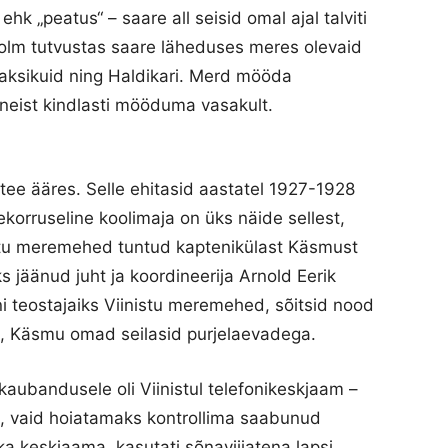
ehk „peatus“ – saare all seisid omal ajal talviti
iholm tutvustas saare läheduses meres olevaid
 kaksikuid ning Haldikari. Merd mööda
eist kindlasti mööduma vasakult.
tee ääres. Selle ehitasid aastatel 1927-1928
ekorruseline koolimaja on üks näide sellest,
nistu meremehed tuntud kaptenikülast Käsmust
s jäänud juht ja koordineerija Arnold Eerik
i teostajaiks Viinistu meremehed, sõitsid nood
, Käsmu omad seilasid purjelaevadega.
kaubandusele oli Viinistul telefonikeskjaam –
da, vaid hoiatamaks kontrollima saabunud
d ka keskjaama, kasutati sõnaviijatena lapsi.