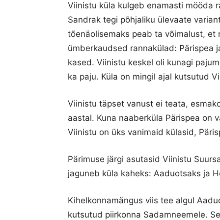
Viinistu küla kulgeb enamasti mööda r
Sandrak tegi põhjaliku ülevaate variant
tõenäolisemaks peab ta võimalust, et n
ümberkaudsed rannakülad: Pärispea j
kased. Viinistu keskel oli kunagi paj
ka paju. Küla on mingil ajal kutsutud Vi
Viinistu täpset vanust ei teata, esmak
aastal. Kuna naaberküla Pärispea on v
Viinistu on üks vanimaid külasid, Päris
Pärimuse järgi asutasid Viinistu Suurs
jaguneb küla kaheks: Aaduotsaks ja H
Kihelkonnamängus viis tee algul Aaduo
kutsutud piirkonna Sadamneemele. Seal