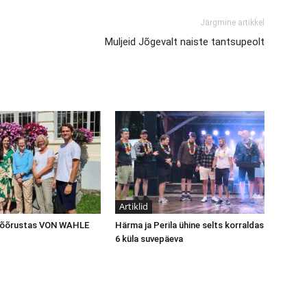
Järgmine artikkel
Muljeid Jõgevalt naiste tantsupeolt
Artiklid
 võõrustas VON WAHLE
Härma ja Perila ühine selts korraldas
6 küla suvepäeva