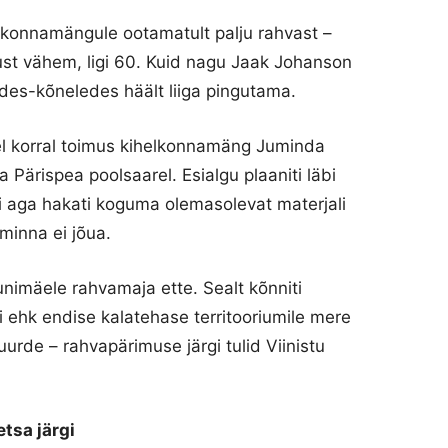
lkonnamängule ootamatult palju rahvast –
etust vähem, ligi 60. Kuid nagu Jaak Johanson
uldes-kõneledes häält liiga pingutama.
sel korral toimus kihelkonnamäng Juminda
ta Pärispea poolsaarel. Esialgu plaaniti läbi
kui aga hakati koguma olemasolevat materjali
 minna ei jõua.
unimäele rahvamaja ette. Sealt kõnniti
ehk endise kalatehase territooriumile mere
uurde – rahvapärimuse järgi tulid Viinistu
tsa järgi