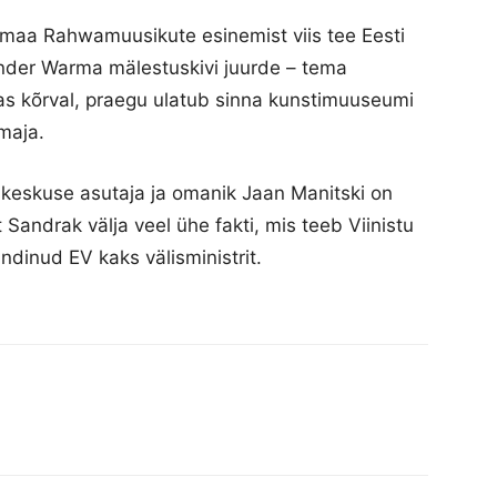
emaa Rahwamuusikute esinemist viis tee Eesti
sander Warma mälestuskivi juurde – tema
as kõrval, praegu ulatub sinna kunstimuuseumi
maja.
keskuse asutaja ja omanik Jaan Manitski on
t Sandrak välja veel ühe fakti, mis teeb Viinistu
ündinud EV kaks välisministrit.