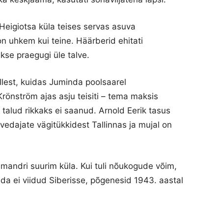
 Heigiotsa küla teises servas asuva
 uhkem kui teine. Häärberid ehitati
se praegugi üle talve.
llest, kuidas Juminda poolsaarel
Krönström ajas asju teisiti – tema maksis
talud rikkaks ei saanud. Arnold Eerik tasus
sevedajate vägitükkidest Tallinnas ja mujal on
al mandri suurim küla. Kui tuli nõukogude võim,
eda ei viidud Siberisse, põgenesid 1943. aastal