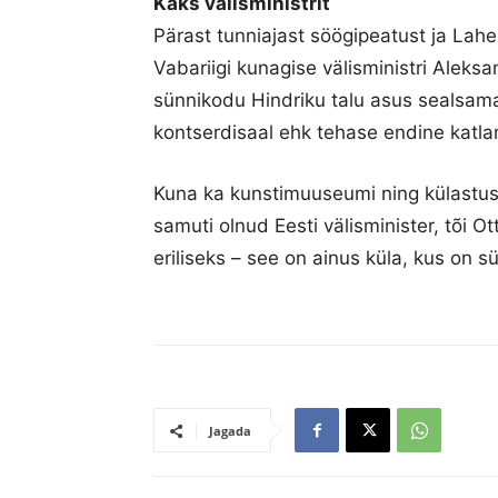
Kaks välisministrit
Pärast tunniajast söögipeatust ja Lah
Vabariigi kunagise välisministri Alek
sünnikodu Hindriku talu asus sealsam
kontserdisaal ehk tehase endine katla
Kuna ka kunstimuuseumi ning külastus
samuti olnud Eesti välisminister, tõi Ot
eriliseks – see on ainus küla, kus on s
Jagada