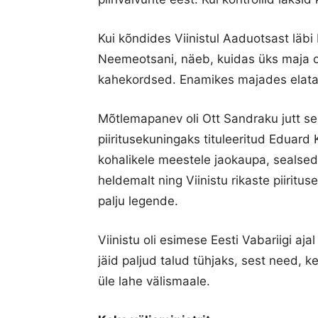
Kui kõndides Viinistul Aaduotsast läbi
Neemeotsani, näeb, kuidas üks maja on
kahekordsed. Enamikes majades elatak
Mõtlemapanev oli Ott Sandraku jutt se
piiritusekuningaks tituleeritud Eduard 
kohalikele meestele jaokaupa, sealsed 
heldemalt ning Viinistu rikaste piiritu
palju legende.
Viinistu oli esimese Eesti Vabariigi aj
jäid paljud talud tühjaks, sest need, k
üle lahe välismaale.