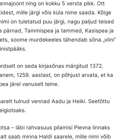
annajoont ning on kokku 5 versta pikk. Ott
idest, mille järgi võis küla nime saada. Kõige
imi on tuletatud puu järgi, nagu paljud teised
a pärnad, Tammispea ja tammed, Kasispea ja
umets, soome murdekeeles tähendab sõna „viini“
inistpääks.
ordselt on seda kirjasõnas märgitud 1372.
anem, 1259. aastast, on põhjust arvata, et ka
pea järel vanuselt teine.
aarelt tulnud vennad Aadu ja Heiki. Seetõttu
eigiotsaks.
tsa – läbi rahvasuus pilamisi Plevna linnaks
t saab minna Haldi saarele, mille nimi võib