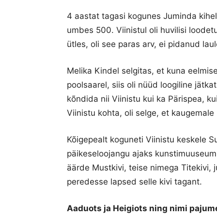
4 aastat tagasi kogunes Juminda kihe
umbes 500. Viinistul oli huvilisi lood
ütles, oli see paras arv, ei pidanud la
Melika Kindel selgitas, et kuna eelmi
poolsaarel, siis oli nüüd loogiline jätka
kõndida nii Viinistu kui ka Pärispea, 
Viinistu kohta, oli selge, et kaugemale
Kõigepealt koguneti Viinistu keskele S
päikeseloojangu ajaks kunstimuuseumi 
äärde Mustkivi, teise nimega Titekivi, j
peredesse lapsed selle kivi tagant.
Aaduots ja Heigiots ning nimi pajume