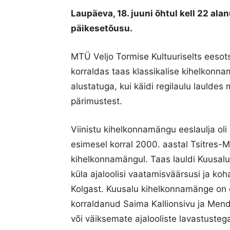
Laupäeva, 18. juuni õhtul kell 22 a
päikesetõusu.
MTÜ Veljo Tormise Kultuuriselts eesots
korraldas taas klassikalise kihelkonna
alustatuga, kui käidi regilaulu lauldes
pärimustest.
Viinistu kihelkonnamängu eeslaulja ol
esimesel korral 2000. aastal Tsitres-
kihelkonnamängul. Taas lauldi Kuusalu k
küla ajaloolisi vaatamisväärsusi ja ko
Kolgast. Kuusalu kihelkonnamänge on ol
korraldanud Saima Kallionsivu ja Men
või väiksemate ajalooliste lavastusteg