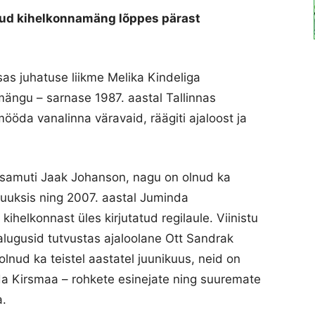
lanud kihelkonnamäng lõppes pärast
as juhatuse liikme Melika Kindeliga
mängu – sarnase 1987. aastal Tallinnas
 mööda vanalinna väravaid, räägiti ajaloost ja
i samuti Jaak Johanson, nagu on olnud ka
Muuksis ning 2007. aastal Juminda
ihelkonnast üles kirjutatud regilaule. Viinistu
halugusid tutvustas ajaloolane Ott Sandrak
nud ka teistel aastatel juunikuus, neid on
da Kirsmaa – rohkete esinejate ning suuremate
a.